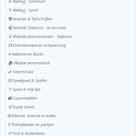
👢 Kleding - Schoenen
🏅 Kleding - Sport
📚 Kranten & Tijdschriften
🎧 Mobiele Telefoons - accessoires
📱 Mobiele abonnementen - Telefoons
📺 Entertainment en ontspanning
✈️ Vakantie en Reizen
🏠 Oktober woonmaand
🌿 Smartshops
🎲 Speelgoed & Spellen
🏅 Sport & Vrije tijd
🛍️ Supermarkten
🛒 Super Stores
🌐 Televisie, internet en bellen
💃 Themafeesten en partijen
🌱 Tuin & Buitenleven