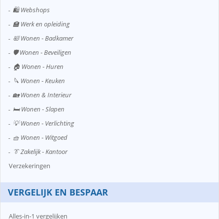
🛍️ Webshops
🏫 Werk en opleiding
🛀 Wonen - Badkamer
🛡️ Wonen - Beveiligen
🏠 Wonen - Huren
🔪 Wonen - Keuken
🏡 Wonen & Interieur
🛏️ Wonen - Slapen
💡 Wonen - Verlichting
🧺 Wonen - Witgoed
👔 Zakelijk - Kantoor
Verzekeringen
VERGELIJK EN BESPAAR
Alles-in-1 vergelijken