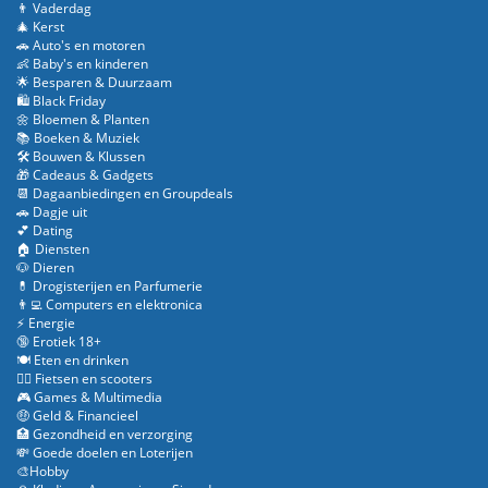
👨 Vaderdag
🎄 Kerst
🚗 Auto's en motoren
👶 Baby's en kinderen
🌟 Besparen & Duurzaam
🛍️ Black Friday
🌼 Bloemen & Planten
📚 Boeken & Muziek
🛠️ Bouwen & Klussen
🎁 Cadeaus & Gadgets
📆 Dagaanbiedingen en Groupdeals
🚗 Dagje uit
💕 Dating
🏠 Diensten
🐶 Dieren
💊 Drogisterijen en Parfumerie
👨‍💻 Computers en elektronica
⚡ Energie
🔞 Erotiek 18+
🍽️ Eten en drinken
🚴‍♂️ Fietsen en scooters
🎮 Games & Multimedia
🤑 Geld & Financieel
🏥 Gezondheid en verzorging
💸 Goede doelen en Loterijen
🎨Hobby