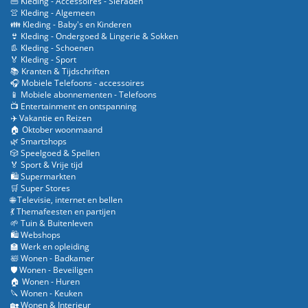
👜 Kleding - Accessoires - Sieraden
👚 Kleding - Algemeen
👪 Kleding - Baby's en Kinderen
👙 Kleding - Ondergoed & Lingerie & Sokken
👢 Kleding - Schoenen
🏅 Kleding - Sport
📚 Kranten & Tijdschriften
🎧 Mobiele Telefoons - accessoires
📱 Mobiele abonnementen - Telefoons
📺 Entertainment en ontspanning
✈️ Vakantie en Reizen
🏠 Oktober woonmaand
🌿 Smartshops
🎲 Speelgoed & Spellen
🏅 Sport & Vrije tijd
🛍️ Supermarkten
🛒 Super Stores
🌐 Televisie, internet en bellen
💃 Themafeesten en partijen
🌱 Tuin & Buitenleven
🛍️ Webshops
🏫 Werk en opleiding
🛀 Wonen - Badkamer
🛡️ Wonen - Beveiligen
🏠 Wonen - Huren
🔪 Wonen - Keuken
🏡 Wonen & Interieur