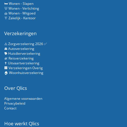
🛏️ Wonen - Slapen
💡 Wonen - Verlichting
🧺 Wonen - Witgoed
👔 Zakelijk - Kantoor
Verzekeringen
⚠️ Zorgverzekering 2026 ✅
🚘 Autoverzekering
🐕 Huisdierverzekering
🛫 Reisverzekering
✝️ Uitvaartverzekering
🏢 Verzekeringen Overig
🏠 Woonhuisverzekering
Over Qlics
Algemene voorwaarden
Privacybeleid
Contact
Hoe werkt Qlics