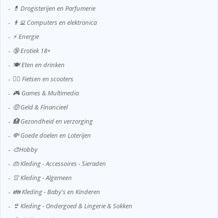
💊 Drogisterijen en Parfumerie
👨‍💻 Computers en elektronica
⚡ Energie
🔞 Erotiek 18+
🍽️ Eten en drinken
🚴‍♂️ Fietsen en scooters
🎮 Games & Multimedia
🤑 Geld & Financieel
🏥 Gezondheid en verzorging
💸 Goede doelen en Loterijen
🎨Hobby
👜 Kleding - Accessoires - Sieraden
👚 Kleding - Algemeen
👪 Kleding - Baby's en Kinderen
👙 Kleding - Ondergoed & Lingerie & Sokken