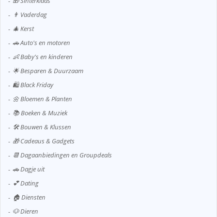
🎁 Sinterklaas
👨 Vaderdag
🎄 Kerst
🚗 Auto's en motoren
👶 Baby's en kinderen
🌟 Besparen & Duurzaam
🛍️ Black Friday
🌼 Bloemen & Planten
📚 Boeken & Muziek
🛠️ Bouwen & Klussen
🎁 Cadeaus & Gadgets
📆 Dagaanbiedingen en Groupdeals
🚗 Dagje uit
💕 Dating
🏠 Diensten
🐶 Dieren