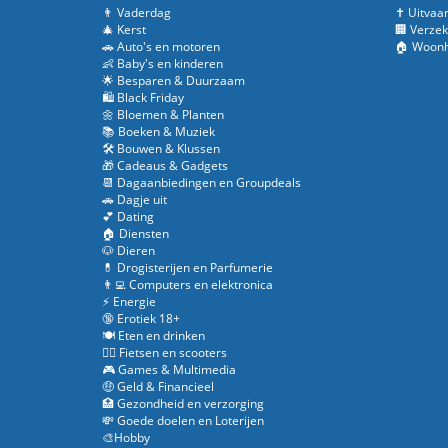
👨 Vaderdag
✝️ Uitvaa
🎄 Kerst
🏢 Verzek
🚗 Auto's en motoren
🏠 Woonh
👶 Baby's en kinderen
🌟 Besparen & Duurzaam
🛍️ Black Friday
🌼 Bloemen & Planten
📚 Boeken & Muziek
🛠️ Bouwen & Klussen
🎁 Cadeaus & Gadgets
📆 Dagaanbiedingen en Groupdeals
🚗 Dagje uit
💕 Dating
🏠 Diensten
🐶 Dieren
💊 Drogisterijen en Parfumerie
👨‍💻 Computers en elektronica
⚡ Energie
🔞 Erotiek 18+
🍽️ Eten en drinken
🚴‍♂️ Fietsen en scooters
🎮 Games & Multimedia
🤑 Geld & Financieel
🏥 Gezondheid en verzorging
💸 Goede doelen en Loterijen
🎨Hobby