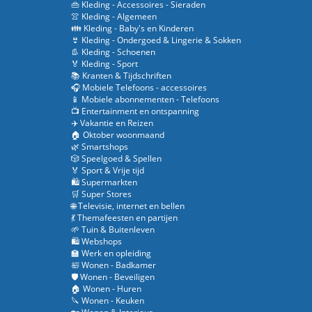
👜 Kleding - Accessoires - Sieraden
👚 Kleding - Algemeen
👪 Kleding - Baby's en Kinderen
👙 Kleding - Ondergoed & Lingerie & Sokken
👢 Kleding - Schoenen
🏅 Kleding - Sport
📚 Kranten & Tijdschriften
🎧 Mobiele Telefoons - accessoires
📱 Mobiele abonnementen - Telefoons
📺 Entertainment en ontspanning
✈️ Vakantie en Reizen
🏠 Oktober woonmaand
🌿 Smartshops
🎲 Speelgoed & Spellen
🏅 Sport & Vrije tijd
🛍️ Supermarkten
🛒 Super Stores
🌐 Televisie, internet en bellen
💃 Themafeesten en partijen
🌱 Tuin & Buitenleven
🛍️ Webshops
🏫 Werk en opleiding
🛀 Wonen - Badkamer
🛡️ Wonen - Beveiligen
🏠 Wonen - Huren
🔪 Wonen - Keuken