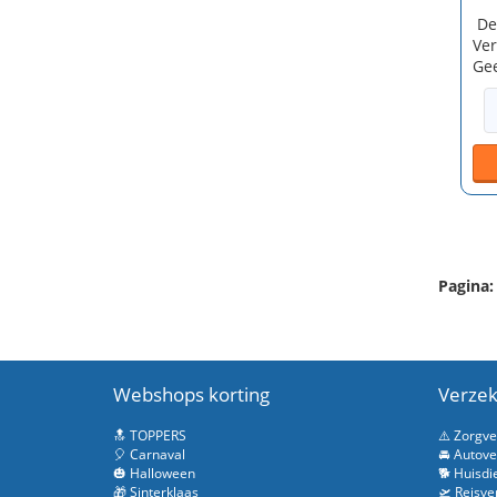
De
Ver
Gee
Pagina:
Webshops korting
Verzek
🔝 TOPPERS
⚠️ Zorgv
🎈 Carnaval
🚘 Autove
🎃 Halloween
🐕 Huisdi
🎁 Sinterklaas
🛫 Reisve