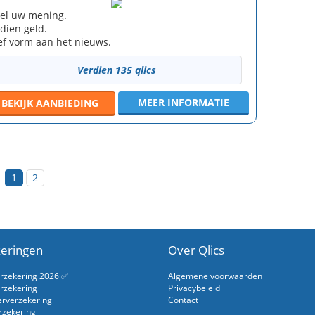
el uw mening.
dien geld.
f vorm aan het nieuws.
Verdien 135 qlics
MEER INFORMATIE
BEKIJK
AANBIEDING
1
2
eringen
Over Qlics
erzekering 2026 ✅
Algemene voorwaarden
rzekering
Privacybeleid
erverzekering
Contact
rzekering