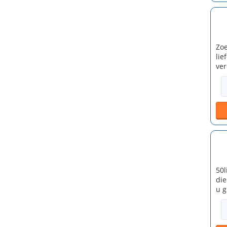
Zoe
lie
ver
50l
die
u g