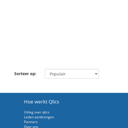
Sorteer op:
Hoe werkt Qlics
Uitleg over qlics
Leden aanbrengen
Partners
Over ons