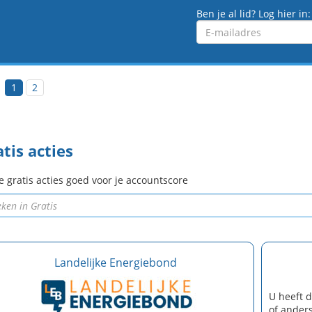
Ben je al lid? Log hier in:
Emailadres
1
2
tis acties
e gratis acties goed voor je accountscore
Landelijke Energiebond
U heeft d
of ander