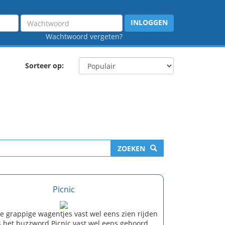
Wachtwoord
INLOGGEN
Wachtwoord vergeten?
Sorteer op:
ZOEKEN
Picnic
e grappige wagentjes vast wel eens zien rijden
s het buzzword Picnic vast wel eens gehoord