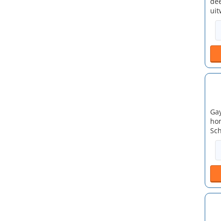
dee
uit
Gay
hom
Sch