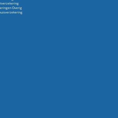
rtverzekering
eringen Overig
uisverzekering