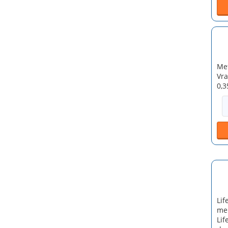
Mef
Vra
0,3
Lif
men
Lif