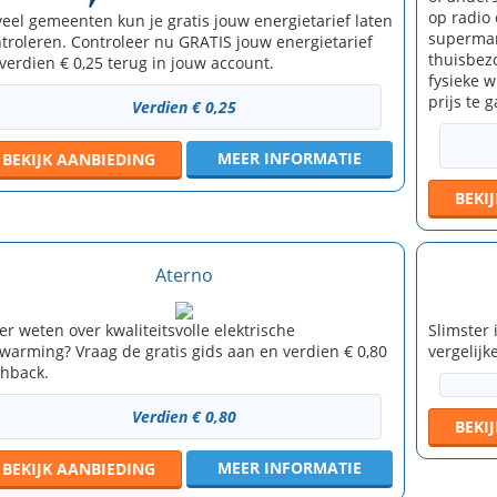
op radio 
veel gemeenten kun je gratis jouw energietarief laten
supermar
troleren. Controleer nu GRATIS jouw energietarief
thuisbezo
verdien € 0,25 terug in jouw account.
fysieke w
prijs te 
Verdien € 0,25
MEER INFORMATIE
BEKIJK
AANBIEDING
BEKI
Aterno
r weten over kwaliteitsvolle elektrische
Slimster
warming? Vraag de gratis gids aan en verdien € 0,80
vergelijke
hback.
Verdien € 0,80
BEKI
MEER INFORMATIE
BEKIJK
AANBIEDING