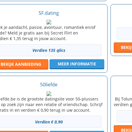
SF.dating
k je aandacht, passie, avontuur, romantiek en/of
fde? Meld je gratis aan bij Secret Flirt en
dien € 1,35 terug in jouw account.
BEKI
Verdien 135 qlics
MEER INFORMATIE
BEKIJK
AANBIEDING
50liefde
iefde.be is de grootste datingsite voor 50-plussers
Bij Tolu
 op zoek zijn naar een relatie of vriendschap. Schrijf
verdien 
ratis in en verdien € 0,90 terug in uw account.
Verdien € 0,90
BEKI