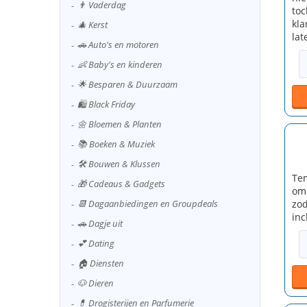
👨 Vaderdag
toc
kla
🎄 Kerst
lat
🚗 Auto's en motoren
👶 Baby's en kinderen
🌟 Besparen & Duurzaam
🛍️ Black Friday
🌼 Bloemen & Planten
📚 Boeken & Muziek
🛠️ Bouwen & Klussen
Tem
🎁 Cadeaus & Gadgets
om 
zod
📆 Dagaanbiedingen en Groupdeals
inc
🚗 Dagje uit
💕 Dating
🏠 Diensten
🐶 Dieren
💊 Drogisterijen en Parfumerie