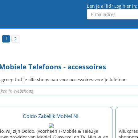
Ben je al lid? Log hier in:
Emailadres
1
2
Mobiele Telefoons - accessoires
 groep tref je alle shops aan voor accessoires voor je telefoon
Odido Zakelijk Mobiel NL
lo, wij zijn Odido. (voorheen T-Mobile & Tele2)Je
AliExpres
uwe provider van Mobiel, Glasvezel en TV. Nieuw, en
shopper