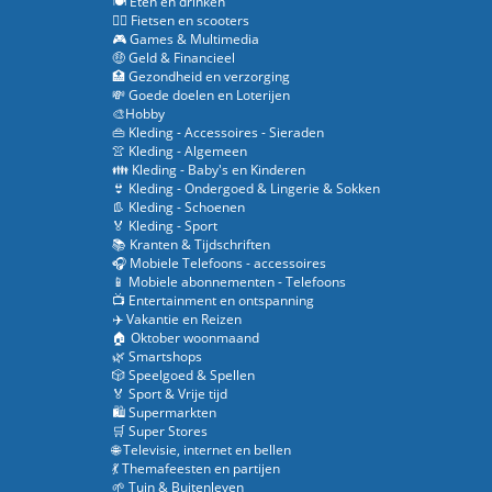
🍽️ Eten en drinken
🚴‍♂️ Fietsen en scooters
🎮 Games & Multimedia
🤑 Geld & Financieel
🏥 Gezondheid en verzorging
💸 Goede doelen en Loterijen
🎨Hobby
👜 Kleding - Accessoires - Sieraden
👚 Kleding - Algemeen
👪 Kleding - Baby's en Kinderen
👙 Kleding - Ondergoed & Lingerie & Sokken
👢 Kleding - Schoenen
🏅 Kleding - Sport
📚 Kranten & Tijdschriften
🎧 Mobiele Telefoons - accessoires
📱 Mobiele abonnementen - Telefoons
📺 Entertainment en ontspanning
✈️ Vakantie en Reizen
🏠 Oktober woonmaand
🌿 Smartshops
🎲 Speelgoed & Spellen
🏅 Sport & Vrije tijd
🛍️ Supermarkten
🛒 Super Stores
🌐 Televisie, internet en bellen
💃 Themafeesten en partijen
🌱 Tuin & Buitenleven