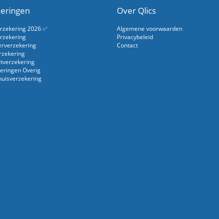
eringen
Over Qlics
erzekering 2026 ✅
Algemene voorwaarden
rzekering
Privacybeleid
erverzekering
Contact
rzekering
rtverzekering
eringen Overig
uisverzekering