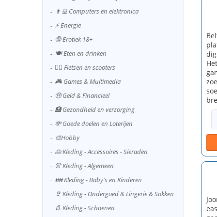
👨‍💻 Computers en elektronica
⚡ Energie
Bel
🔞 Erotiek 18+
pla
🍽️ Eten en drinken
dig
Het
🚴‍♂️ Fietsen en scooters
gam
zoe
🎮 Games & Multimedia
soe
🤑 Geld & Financieel
bre
🏥 Gezondheid en verzorging
💸 Goede doelen en Loterijen
🎨Hobby
👜 Kleding - Accessoires - Sieraden
👚 Kleding - Algemeen
👪 Kleding - Baby's en Kinderen
👙 Kleding - Ondergoed & Lingerie & Sokken
Joo
👢 Kleding - Schoenen
eas