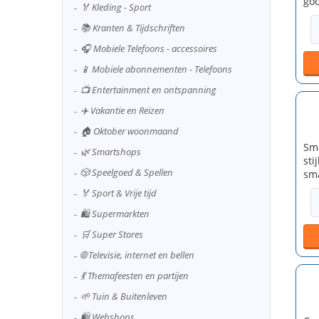
goo
🏅 Kleding - Sport
📚 Kranten & Tijdschriften
🎧 Mobiele Telefoons - accessoires
📱 Mobiele abonnementen - Telefoons
📺 Entertainment en ontspanning
✈️ Vakantie en Reizen
🏠 Oktober woonmaand
Sma
🌿 Smartshops
sti
🎲 Speelgoed & Spellen
sma
🏅 Sport & Vrije tijd
🛍️ Supermarkten
🛒 Super Stores
🌐 Televisie, internet en bellen
💃 Themafeesten en partijen
🌱 Tuin & Buitenleven
🛍️ Webshops