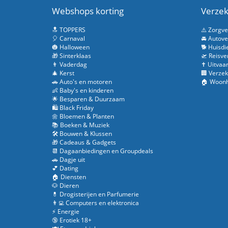
Webshops korting
Verzek
🔝 TOPPERS
⚠️ Zorgv
🎈 Carnaval
🚘 Autove
🎃 Halloween
🐕 Huisdi
🎁 Sinterklaas
🛫 Reisve
👨 Vaderdag
✝️ Uitvaa
🎄 Kerst
🏢 Verzek
🚗 Auto's en motoren
🏠 Woonh
👶 Baby's en kinderen
🌟 Besparen & Duurzaam
🛍️ Black Friday
🌼 Bloemen & Planten
📚 Boeken & Muziek
🛠️ Bouwen & Klussen
🎁 Cadeaus & Gadgets
📆 Dagaanbiedingen en Groupdeals
🚗 Dagje uit
💕 Dating
🏠 Diensten
🐶 Dieren
💊 Drogisterijen en Parfumerie
👨‍💻 Computers en elektronica
⚡ Energie
🔞 Erotiek 18+