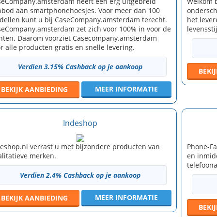
eCompany.amsterdam heeft een erg uitgebreid
Welkom bi
bod aan smartphonehoesjes. Voor meer dan 100
ondersch
ellen kunt u bij CaseCompany.amsterdam terecht.
het leve
eCompany.amsterdam zet zich voor 100% in voor de
levensstij
anten. Daarom voorziet Casecompany.amsterdam
r alle producten gratis en snelle levering.
Verdien 3.15% Cashback op je aankoop
BEKI
MEER INFORMATIE
BEKIJK
AANBIEDING
Indeshop
eshop.nl verrast u met bijzondere producten van
Phone-Fac
litatieve merken.
en inmid
telefoon
Verdien 2.4% Cashback op je aankoop
MEER INFORMATIE
BEKIJK
AANBIEDING
BEKI