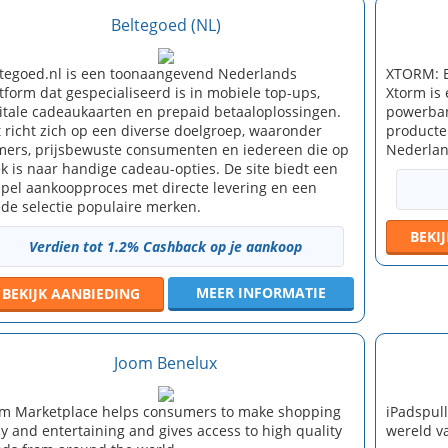
Beltegoed (NL)
tegoed.nl is een toonaangevend Nederlands
XTORM: 
tform dat gespecialiseerd is in mobiele top-ups,
Xtorm is
itale cadeaukaarten en prepaid betaaloplossingen.
powerban
 richt zich op een diverse doelgroep, waaronder
producte
ers, prijsbewuste consumenten en iedereen die op
Nederlan
k is naar handige cadeau-opties. De site biedt een
pel aankoopproces met directe levering en een
de selectie populaire merken.
BEKI
Verdien tot 1.2% Cashback op je aankoop
MEER INFORMATIE
BEKIJK
AANBIEDING
Joom Benelux
m Marketplace helps consumers to make shopping
iPadspull
y and entertaining and gives access to high quality
wereld v