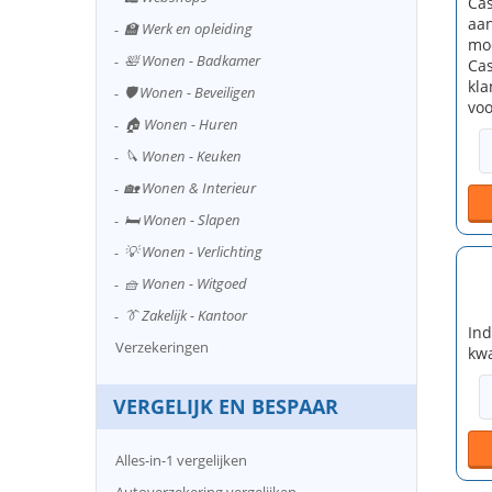
Cas
aan
🏫 Werk en opleiding
mod
🛀 Wonen - Badkamer
Cas
kl
🛡️ Wonen - Beveiligen
voo
🏠 Wonen - Huren
🔪 Wonen - Keuken
🏡 Wonen & Interieur
🛏️ Wonen - Slapen
💡 Wonen - Verlichting
🧺 Wonen - Witgoed
👔 Zakelijk - Kantoor
Ind
Verzekeringen
kwa
VERGELIJK EN BESPAAR
Alles-in-1 vergelijken