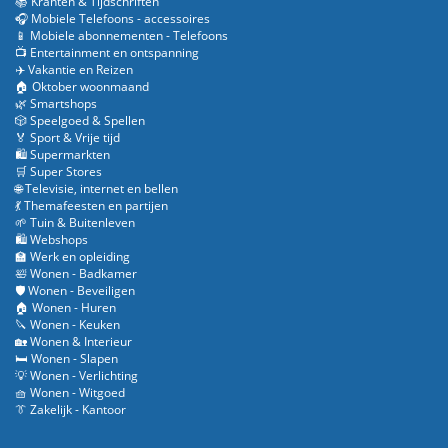
📚 Kranten & Tijdschriften
🎧 Mobiele Telefoons - accessoires
📱 Mobiele abonnementen - Telefoons
📺 Entertainment en ontspanning
✈️ Vakantie en Reizen
🏠 Oktober woonmaand
🌿 Smartshops
🎲 Speelgoed & Spellen
🏅 Sport & Vrije tijd
🛍️ Supermarkten
🛒 Super Stores
🌐 Televisie, internet en bellen
💃 Themafeesten en partijen
🌱 Tuin & Buitenleven
🛍️ Webshops
🏫 Werk en opleiding
🛀 Wonen - Badkamer
🛡️ Wonen - Beveiligen
🏠 Wonen - Huren
🔪 Wonen - Keuken
🏡 Wonen & Interieur
🛏️ Wonen - Slapen
💡 Wonen - Verlichting
🧺 Wonen - Witgoed
👔 Zakelijk - Kantoor