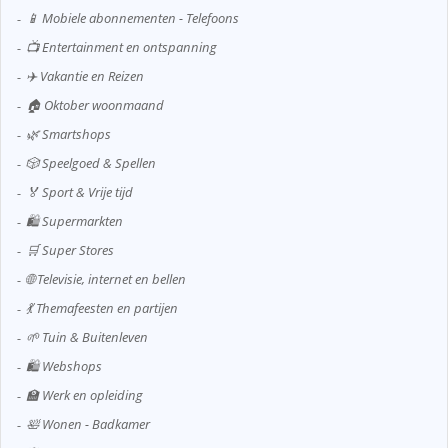
📱 Mobiele abonnementen - Telefoons
📺 Entertainment en ontspanning
✈️ Vakantie en Reizen
🏠 Oktober woonmaand
🌿 Smartshops
🎲 Speelgoed & Spellen
🏅 Sport & Vrije tijd
🛍️ Supermarkten
🛒 Super Stores
🌐 Televisie, internet en bellen
💃 Themafeesten en partijen
🌱 Tuin & Buitenleven
🛍️ Webshops
🏫 Werk en opleiding
🛀 Wonen - Badkamer