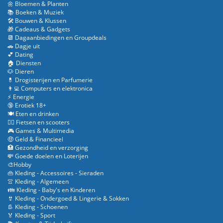
🌼 Bloemen & Planten
📚 Boeken & Muziek
🛠️ Bouwen & Klussen
🎁 Cadeaus & Gadgets
📆 Dagaanbiedingen en Groupdeals
🚗 Dagje uit
💕 Dating
🏠 Diensten
🐶 Dieren
💊 Drogisterijen en Parfumerie
👨‍💻 Computers en elektronica
⚡ Energie
🔞 Erotiek 18+
🍽️ Eten en drinken
🚴‍♂️ Fietsen en scooters
🎮 Games & Multimedia
🤑 Geld & Financieel
🏥 Gezondheid en verzorging
💸 Goede doelen en Loterijen
🎨Hobby
👜 Kleding - Accessoires - Sieraden
👚 Kleding - Algemeen
👪 Kleding - Baby's en Kinderen
👙 Kleding - Ondergoed & Lingerie & Sokken
👢 Kleding - Schoenen
🏅 Kleding - Sport