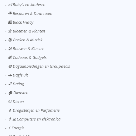
👶 Baby's en kinderen
🌟 Besparen & Duurzaam
🛍️ Black Friday
🌼 Bloemen & Planten
📚 Boeken & Muziek
🛠️ Bouwen & Klussen
🎁 Cadeaus & Gadgets
📆 Dagaanbiedingen en Groupdeals
🚗 Dagje uit
💕 Dating
🏠 Diensten
🐶 Dieren
💊 Drogisterijen en Parfumerie
👨‍💻 Computers en elektronica
⚡ Energie