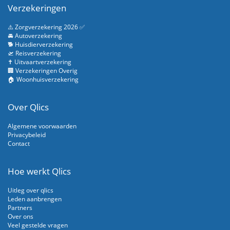
Verzekeringen
⚠️ Zorgverzekering 2026 ✅
🚘 Autoverzekering
🐕 Huisdierverzekering
🛫 Reisverzekering
✝️ Uitvaartverzekering
🏢 Verzekeringen Overig
🏠 Woonhuisverzekering
Over Qlics
Algemene voorwaarden
Privacybeleid
Contact
Hoe werkt Qlics
Uitleg over qlics
Leden aanbrengen
Partners
Over ons
Veel gestelde vragen