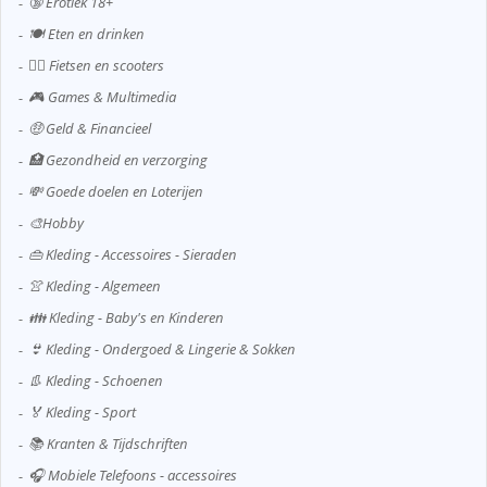
🔞 Erotiek 18+
🍽️ Eten en drinken
🚴‍♂️ Fietsen en scooters
🎮 Games & Multimedia
🤑 Geld & Financieel
🏥 Gezondheid en verzorging
💸 Goede doelen en Loterijen
🎨Hobby
👜 Kleding - Accessoires - Sieraden
👚 Kleding - Algemeen
👪 Kleding - Baby's en Kinderen
👙 Kleding - Ondergoed & Lingerie & Sokken
👢 Kleding - Schoenen
🏅 Kleding - Sport
📚 Kranten & Tijdschriften
🎧 Mobiele Telefoons - accessoires