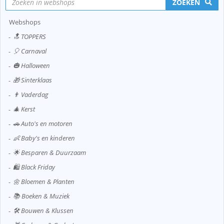
ZOEKEN
Webshops
🔝 TOPPERS
🎈 Carnaval
🎃 Halloween
🎁 Sinterklaas
👨 Vaderdag
🎄 Kerst
🚗 Auto's en motoren
👶 Baby's en kinderen
🌟 Besparen & Duurzaam
🛍️ Black Friday
🌼 Bloemen & Planten
📚 Boeken & Muziek
🛠️ Bouwen & Klussen