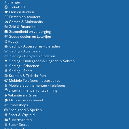
⚡ Energie
🔞 Erotiek 18+
🍽️ Eten en drinken
🚴‍♂️ Fietsen en scooters
🎮 Games & Multimedia
🤑 Geld & Financieel
🏥 Gezondheid en verzorging
💸 Goede doelen en Loterijen
🎨Hobby
👜 Kleding - Accessoires - Sieraden
👚 Kleding - Algemeen
👪 Kleding - Baby's en Kinderen
👙 Kleding - Ondergoed & Lingerie & Sokken
👢 Kleding - Schoenen
🏅 Kleding - Sport
📚 Kranten & Tijdschriften
🎧 Mobiele Telefoons - accessoires
📱 Mobiele abonnementen - Telefoons
📺 Entertainment en ontspanning
✈️ Vakantie en Reizen
🏠 Oktober woonmaand
🌿 Smartshops
🎲 Speelgoed & Spellen
🏅 Sport & Vrije tijd
🛍️ Supermarkten
🛒 Super Stores