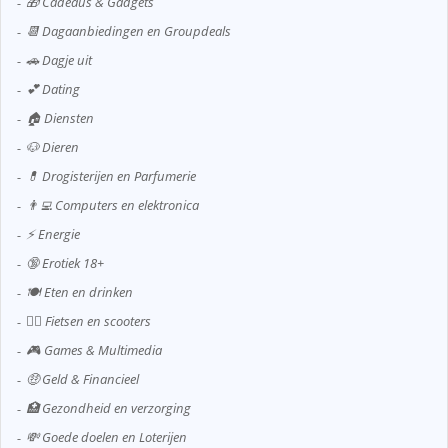
🎁 Cadeaus & Gadgets
📆 Dagaanbiedingen en Groupdeals
🚗 Dagje uit
💕 Dating
🏠 Diensten
🐶 Dieren
💊 Drogisterijen en Parfumerie
👨‍💻 Computers en elektronica
⚡ Energie
🔞 Erotiek 18+
🍽️ Eten en drinken
🚴‍♂️ Fietsen en scooters
🎮 Games & Multimedia
🤑 Geld & Financieel
🏥 Gezondheid en verzorging
💸 Goede doelen en Loterijen