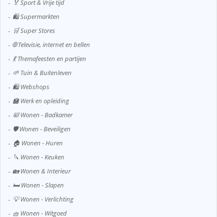
🏅 Sport & Vrije tijd
🛍️ Supermarkten
🛒 Super Stores
🌐 Televisie, internet en bellen
💃 Themafeesten en partijen
🌱 Tuin & Buitenleven
🛍️ Webshops
🏫 Werk en opleiding
🛀 Wonen - Badkamer
🛡️ Wonen - Beveiligen
🏠 Wonen - Huren
🔪 Wonen - Keuken
🏡 Wonen & Interieur
🛏️ Wonen - Slapen
💡 Wonen - Verlichting
🧺 Wonen - Witgoed