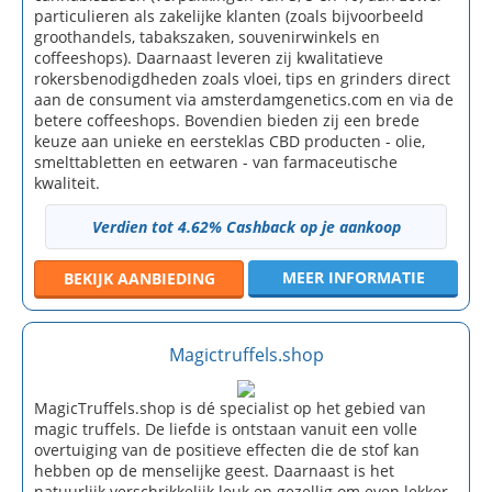
particulieren als zakelijke klanten (zoals bijvoorbeeld
groothandels, tabakszaken, souvenirwinkels en
coffeeshops). Daarnaast leveren zij kwalitatieve
rokersbenodigdheden zoals vloei, tips en grinders direct
aan de consument via amsterdamgenetics.com en via de
betere coffeeshops. Bovendien bieden zij een brede
keuze aan unieke en eersteklas CBD producten - olie,
smelttabletten en eetwaren - van farmaceutische
kwaliteit.
Verdien tot 4.62% Cashback op je aankoop
MEER INFORMATIE
BEKIJK
AANBIEDING
Magictruffels.shop
MagicTruffels.shop is dé specialist op het gebied van
magic truffels. De liefde is ontstaan vanuit een volle
overtuiging van de positieve effecten die de stof kan
hebben op de menselijke geest. Daarnaast is het
natuurlijk verschrikkelijk leuk en gezellig om even lekker