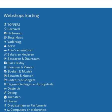
Webshops korting
🔝 TOPPERS
🎈 Carnaval
🎃 Halloween
🎁 Sinterklaas
👨 Vaderdag
🎄 Kerst
🚗 Auto's en motoren
👶 Baby's en kinderen
🌟 Besparen & Duurzaam
🛍️ Black Friday
🌼 Bloemen & Planten
📚 Boeken & Muziek
🛠️ Bouwen & Klussen
🎁 Cadeaus & Gadgets
📆 Dagaanbiedingen en Groupdeals
🚗 Dagje uit
💕 Dating
🏠 Diensten
🐶 Dieren
💊 Drogisterijen en Parfumerie
👨‍💻 Computers en elektronica