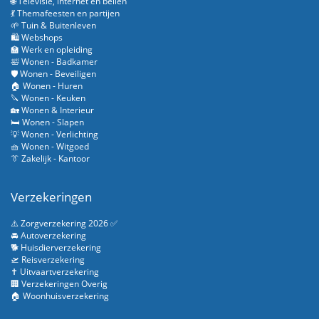
🌐 Televisie, internet en bellen
💃 Themafeesten en partijen
🌱 Tuin & Buitenleven
🛍️ Webshops
🏫 Werk en opleiding
🛀 Wonen - Badkamer
🛡️ Wonen - Beveiligen
🏠 Wonen - Huren
🔪 Wonen - Keuken
🏡 Wonen & Interieur
🛏️ Wonen - Slapen
💡 Wonen - Verlichting
🧺 Wonen - Witgoed
👔 Zakelijk - Kantoor
Verzekeringen
⚠️ Zorgverzekering 2026 ✅
🚘 Autoverzekering
🐕 Huisdierverzekering
🛫 Reisverzekering
✝️ Uitvaartverzekering
🏢 Verzekeringen Overig
🏠 Woonhuisverzekering