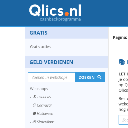
GRATIS
Pagina:
Gratis acties
📚
GELD VERDIENEN
LET 
ZOEKEN
je op
op Ql
Webshops
Qlics
🔝 TOPPERS
Best
weke
🎈 Carnaval
nog 
🎃 Halloween
🎁 Sinterklaas