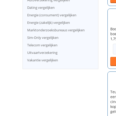
Autoverzekering vergelijken
Dating vergelijken
Energie (consument) vergelijken
Energie (zakelijk) vergelijken
Boo
Marktonderzoeksbureaus vergelijken
boe
Sim-Only vergelijken
1,7
Telecom vergelijken
Uitvaartverzekering
Vakantie vergelijken
Teu
een
cin
kop
gel