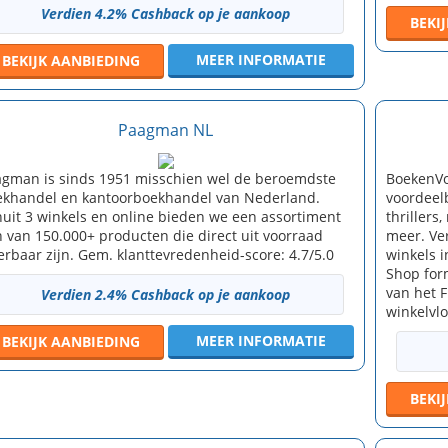
Verdien 4.2% Cashback op je aankoop
BEKI
MEER INFORMATIE
BEKIJK
AANBIEDING
Paagman NL
gman is sinds 1951 misschien wel de beroemdste
BoekenVo
khandel en kantoorboekhandel van Nederland.
voordeel
uit 3 winkels en online bieden we een assortiment
thrillers
 van 150.000+ producten die direct uit voorraad
meer. Ve
erbaar zijn. Gem. klanttevredenheid-score: 4.7/5.0
winkels 
Shop for
van het 
Verdien 2.4% Cashback op je aankoop
winkelvl
MEER INFORMATIE
BEKIJK
AANBIEDING
BEKI