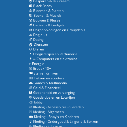
🌟 Besparen & Duurzaam
🛍️ Black Friday
🌼 Bloemen & Planten
📚 Boeken & Muziek
🛠️ Bouwen & Klussen
🎁 Cadeaus & Gadgets
📆 Dagaanbiedingen en Groupdeals
🚗 Dagje uit
💕 Dating
🏠 Diensten
🐶 Dieren
💊 Drogisterijen en Parfumerie
👨‍💻 Computers en elektronica
⚡ Energie
🔞 Erotiek 18+
🍽️ Eten en drinken
🚴‍♂️ Fietsen en scooters
🎮 Games & Multimedia
🤑 Geld & Financieel
🏥 Gezondheid en verzorging
💸 Goede doelen en Loterijen
🎨Hobby
👜 Kleding - Accessoires - Sieraden
👚 Kleding - Algemeen
👪 Kleding - Baby's en Kinderen
👙 Kleding - Ondergoed & Lingerie & Sokken
👢 Kleding - Schoenen