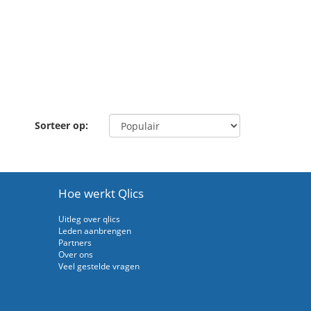
Sorteer op:
Hoe werkt Qlics
Uitleg over qlics
Leden aanbrengen
Partners
Over ons
Veel gestelde vragen