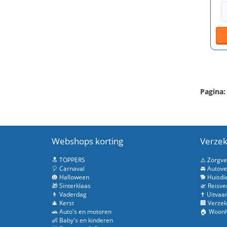
Pagina:
Webshops korting
Verzek
🔝 TOPPERS
⚠️ Zorgv
🎈 Carnaval
🚘 Autove
🎃 Halloween
🐕 Huisdi
🎁 Sinterklaas
🛫 Reisve
👨 Vaderdag
✝️ Uitvaa
🎄 Kerst
🏢 Verzek
🚗 Auto's en motoren
🏠 Woonh
👶 Baby's en kinderen