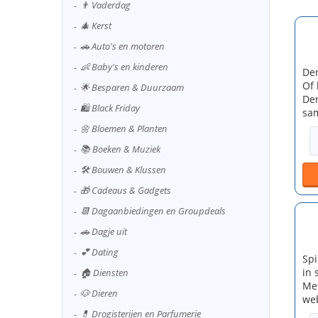
👨 Vaderdag
🎄 Kerst
🚗 Auto's en motoren
👶 Baby's en kinderen
Den
Of 
🌟 Besparen & Duurzaam
Den
🛍️ Black Friday
sam
🌼 Bloemen & Planten
📚 Boeken & Muziek
🛠️ Bouwen & Klussen
🎁 Cadeaus & Gadgets
📆 Dagaanbiedingen en Groupdeals
🚗 Dagje uit
💕 Dating
Spi
in 
🏠 Diensten
Met
🐶 Dieren
web
💊 Drogisterijen en Parfumerie