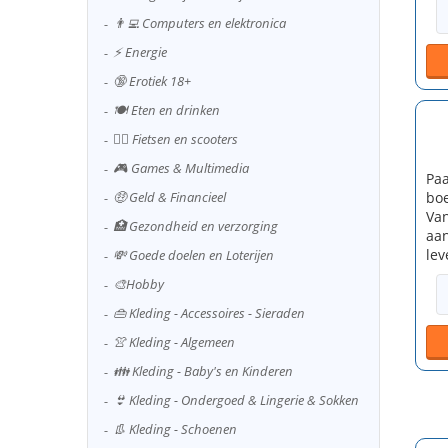
👨‍💻 Computers en elektronica
⚡ Energie
🔞 Erotiek 18+
🍽️ Eten en drinken
🚴‍♂️ Fietsen en scooters
🎮 Games & Multimedia
Paa
boe
🤑 Geld & Financieel
Van
🏥 Gezondheid en verzorging
aan
lev
💸 Goede doelen en Loterijen
🎨Hobby
👜 Kleding - Accessoires - Sieraden
👚 Kleding - Algemeen
👪 Kleding - Baby's en Kinderen
👙 Kleding - Ondergoed & Lingerie & Sokken
👢 Kleding - Schoenen