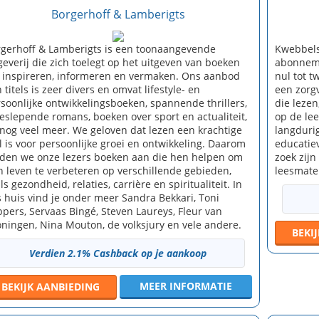
Borgerhoff & Lamberigts
gerhoff & Lamberigts is een toonaangevende
Kwebbels
geverij die zich toelegt op het uitgeven van boeken
abonneme
 inspireren, informeren en vermaken. Ons aanbod
nul tot 
 titels is zeer divers en omvat lifestyle- en
een zorg
soonlijke ontwikkelingsboeken, spannende thrillers,
die lezen
slepende romans, boeken over sport en actualiteit,
op de lee
nog veel meer. We geloven dat lezen een krachtige
langdurig
l is voor persoonlijke groei en ontwikkeling. Daarom
educatie
den we onze lezers boeken aan die hen helpen om
zoek zij
 leven te verbeteren op verschillende gebieden,
leesmate
ls gezondheid, relaties, carrière en spiritualiteit. In
 huis vind je onder meer Sandra Bekkari, Toni
pers, Servaas Bingé, Steven Laureys, Fleur van
ningen, Nina Mouton, de volksjury en vele andere.
BEKI
Verdien 2.1% Cashback op je aankoop
MEER INFORMATIE
BEKIJK
AANBIEDING