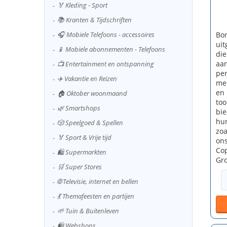
🏅 Kleding - Sport
📚 Kranten & Tijdschriften
🎧 Mobiele Telefoons - accessoires
Bor
uit
📱 Mobiele abonnementen - Telefoons
die
aan
📺 Entertainment en ontspanning
per
✈️ Vakantie en Reizen
mee
en 
🏠 Oktober woonmaand
too
🌿 Smartshops
bie
hun
🎲 Speelgoed & Spellen
zoa
🏅 Sport & Vrije tijd
ons
Cop
🛍️ Supermarkten
Gro
🛒 Super Stores
🌐 Televisie, internet en bellen
💃 Themafeesten en partijen
🌱 Tuin & Buitenleven
🛍️ Webshops