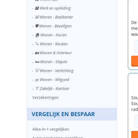
🏫 Werk en opleiding
🛀 Wonen - Badkamer
De 
🛡️ Wonen - Beveiligen
mee
waa
🏠 Wonen - Huren
🔪 Wonen - Keuken
🏡 Wonen & Interieur
🛏️ Wonen - Slapen
💡 Wonen - Verlichting
🧺 Wonen - Witgoed
👔 Zakelijk - Kantoor
Sou
Verzekeringen
Sou
rad
VERGELIJK EN BESPAAR
Alles-in-1 vergelijken