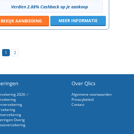
Verdien 2.88% Cashback op je aankoop
MEER INFORMATIE
BEKIJK
AANBIEDING
1
2
eringen
Over Qlics
erzekering 2026 ✅
Algemene voorwaarden
rzekering
Privacybeleid
erverzekering
Contact
rzekering
rtverzekering
eringen Overig
uisverzekering