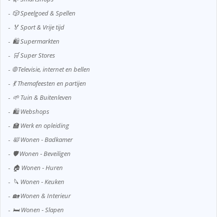
🎲 Speelgoed & Spellen
🏅 Sport & Vrije tijd
🛍️ Supermarkten
🛒 Super Stores
🌐 Televisie, internet en bellen
💃 Themafeesten en partijen
🌱 Tuin & Buitenleven
🛍️ Webshops
🏫 Werk en opleiding
🛀 Wonen - Badkamer
🛡️ Wonen - Beveiligen
🏠 Wonen - Huren
🔪 Wonen - Keuken
🏡 Wonen & Interieur
🛏️ Wonen - Slapen