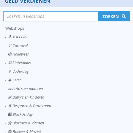
GELD VERDIENEN
ZOEKEN
Webshops
🔝 TOPPERS
🎈 Carnaval
🎃 Halloween
🎁 Sinterklaas
👨 Vaderdag
🎄 Kerst
🚗 Auto's en motoren
👶 Baby's en kinderen
🌟 Besparen & Duurzaam
🛍️ Black Friday
🌼 Bloemen & Planten
📚 Boeken & Muziek