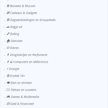
🛠️ Bouwen & Klussen
🎁 Cadeaus & Gadgets
📆 Dagaanbiedingen en Groupdeals
🚗 Dagje uit
💕 Dating
🏠 Diensten
🐶 Dieren
💊 Drogisterijen en Parfumerie
👨‍💻 Computers en elektronica
⚡ Energie
🔞 Erotiek 18+
🍽️ Eten en drinken
🚴‍♂️ Fietsen en scooters
🎮 Games & Multimedia
🤑 Geld & Financieel