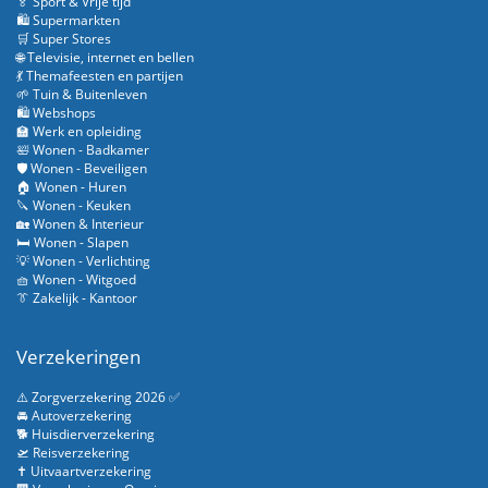
🏅 Sport & Vrije tijd
🛍️ Supermarkten
🛒 Super Stores
🌐 Televisie, internet en bellen
💃 Themafeesten en partijen
🌱 Tuin & Buitenleven
🛍️ Webshops
🏫 Werk en opleiding
🛀 Wonen - Badkamer
🛡️ Wonen - Beveiligen
🏠 Wonen - Huren
🔪 Wonen - Keuken
🏡 Wonen & Interieur
🛏️ Wonen - Slapen
💡 Wonen - Verlichting
🧺 Wonen - Witgoed
👔 Zakelijk - Kantoor
Verzekeringen
⚠️ Zorgverzekering 2026 ✅
🚘 Autoverzekering
🐕 Huisdierverzekering
🛫 Reisverzekering
✝️ Uitvaartverzekering