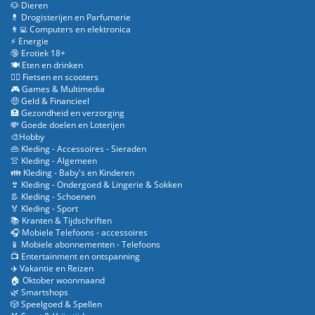
🐶 Dieren
💊 Drogisterijen en Parfumerie
👨‍💻 Computers en elektronica
⚡ Energie
🔞 Erotiek 18+
🍽️ Eten en drinken
🚴‍♂️ Fietsen en scooters
🎮 Games & Multimedia
🤑 Geld & Financieel
🏥 Gezondheid en verzorging
💸 Goede doelen en Loterijen
🎨Hobby
👜 Kleding - Accessoires - Sieraden
👚 Kleding - Algemeen
👪 Kleding - Baby's en Kinderen
👙 Kleding - Ondergoed & Lingerie & Sokken
👢 Kleding - Schoenen
🏅 Kleding - Sport
📚 Kranten & Tijdschriften
🎧 Mobiele Telefoons - accessoires
📱 Mobiele abonnementen - Telefoons
📺 Entertainment en ontspanning
✈️ Vakantie en Reizen
🏠 Oktober woonmaand
🌿 Smartshops
🎲 Speelgoed & Spellen