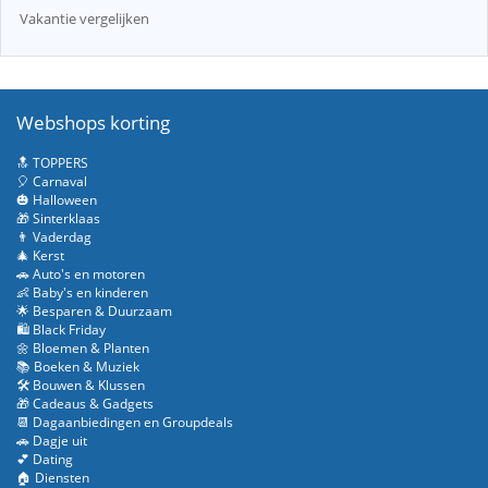
Vakantie vergelijken
Webshops korting
🔝 TOPPERS
🎈 Carnaval
🎃 Halloween
🎁 Sinterklaas
👨 Vaderdag
🎄 Kerst
🚗 Auto's en motoren
👶 Baby's en kinderen
🌟 Besparen & Duurzaam
🛍️ Black Friday
🌼 Bloemen & Planten
📚 Boeken & Muziek
🛠️ Bouwen & Klussen
🎁 Cadeaus & Gadgets
📆 Dagaanbiedingen en Groupdeals
🚗 Dagje uit
💕 Dating
🏠 Diensten