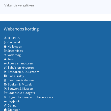
Vakantie vergelijken
Webshops korting
🔝 TOPPERS
🎈 Carnaval
🎃 Halloween
🎁 Sinterklaas
👨 Vaderdag
🎄 Kerst
🚗 Auto's en motoren
👶 Baby's en kinderen
🌟 Besparen & Duurzaam
🛍️ Black Friday
🌼 Bloemen & Planten
📚 Boeken & Muziek
🛠️ Bouwen & Klussen
🎁 Cadeaus & Gadgets
📆 Dagaanbiedingen en Groupdeals
🚗 Dagje uit
💕 Dating
🏠 Diensten