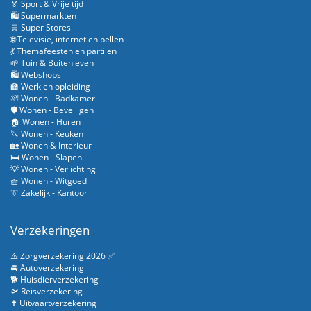
🏅 Sport & Vrije tijd
🛍️ Supermarkten
🛒 Super Stores
🌐 Televisie, internet en bellen
💃 Themafeesten en partijen
🌱 Tuin & Buitenleven
🛍️ Webshops
🏫 Werk en opleiding
🛀 Wonen - Badkamer
🛡️ Wonen - Beveiligen
🏠 Wonen - Huren
🔪 Wonen - Keuken
🏡 Wonen & Interieur
🛏️ Wonen - Slapen
💡 Wonen - Verlichting
🧺 Wonen - Witgoed
👔 Zakelijk - Kantoor
Verzekeringen
⚠️ Zorgverzekering 2026 ✅
🚘 Autoverzekering
🐕 Huisdierverzekering
🛫 Reisverzekering
✝️ Uitvaartverzekering