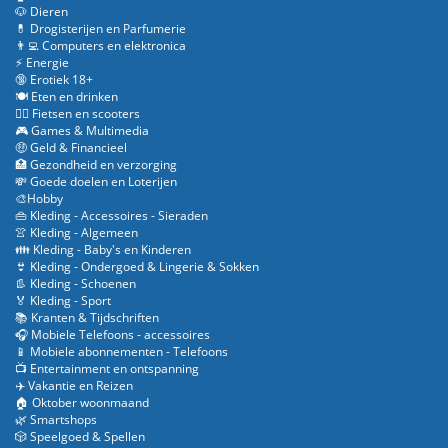
🐶 Dieren
💊 Drogisterijen en Parfumerie
👨‍💻 Computers en elektronica
⚡ Energie
🔞 Erotiek 18+
🍽️ Eten en drinken
🚴‍♂️ Fietsen en scooters
🎮 Games & Multimedia
🤑 Geld & Financieel
🏥 Gezondheid en verzorging
💸 Goede doelen en Loterijen
🎨Hobby
👜 Kleding - Accessoires - Sieraden
👚 Kleding - Algemeen
👪 Kleding - Baby's en Kinderen
👙 Kleding - Ondergoed & Lingerie & Sokken
👢 Kleding - Schoenen
🏅 Kleding - Sport
📚 Kranten & Tijdschriften
🎧 Mobiele Telefoons - accessoires
📱 Mobiele abonnementen - Telefoons
📺 Entertainment en ontspanning
✈️ Vakantie en Reizen
🏠 Oktober woonmaand
🌿 Smartshops
🎲 Speelgoed & Spellen