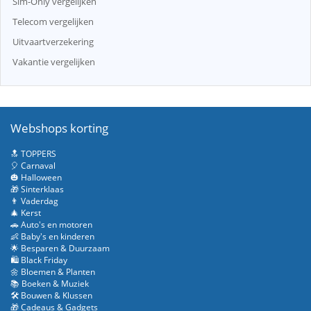
Sim-Only vergelijken
Telecom vergelijken
Uitvaartverzekering
Vakantie vergelijken
Webshops korting
🔝 TOPPERS
🎈 Carnaval
🎃 Halloween
🎁 Sinterklaas
👨 Vaderdag
🎄 Kerst
🚗 Auto's en motoren
👶 Baby's en kinderen
🌟 Besparen & Duurzaam
🛍️ Black Friday
🌼 Bloemen & Planten
📚 Boeken & Muziek
🛠️ Bouwen & Klussen
🎁 Cadeaus & Gadgets