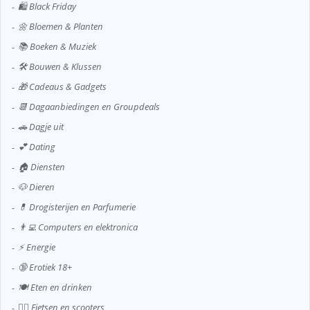
🛍️ Black Friday
🌼 Bloemen & Planten
📚 Boeken & Muziek
🛠️ Bouwen & Klussen
🎁 Cadeaus & Gadgets
📆 Dagaanbiedingen en Groupdeals
🚗 Dagje uit
💕 Dating
🏠 Diensten
🐶 Dieren
💊 Drogisterijen en Parfumerie
👨‍💻 Computers en elektronica
⚡ Energie
🔞 Erotiek 18+
🍽️ Eten en drinken
🚴‍♂️ Fietsen en scooters