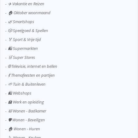
✈️ Vakantie en Reizen
🏠 Oktober woonmaand
🌿 Smartshops
🎲 Speelgoed & Spellen
🏅 Sport & Vrije tijd
🛍️ Supermarkten
🛒 Super Stores
🌐 Televisie, internet en bellen
💃 Themafeesten en partijen
🌱 Tuin & Buitenleven
🛍️ Webshops
🏫 Werk en opleiding
🛀 Wonen - Badkamer
🛡️ Wonen - Beveiligen
🏠 Wonen - Huren
🔪 Wonen - Keuken