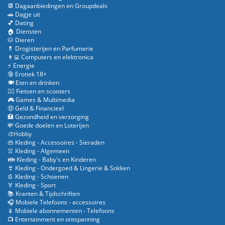
📆 Dagaanbiedingen en Groupdeals
🚗 Dagje uit
💕 Dating
🏠 Diensten
🐶 Dieren
💊 Drogisterijen en Parfumerie
👨‍💻 Computers en elektronica
⚡ Energie
🔞 Erotiek 18+
🍽️ Eten en drinken
🚴‍♂️ Fietsen en scooters
🎮 Games & Multimedia
🤑 Geld & Financieel
🏥 Gezondheid en verzorging
💸 Goede doelen en Loterijen
🎨Hobby
👜 Kleding - Accessoires - Sieraden
👚 Kleding - Algemeen
👪 Kleding - Baby's en Kinderen
👙 Kleding - Ondergoed & Lingerie & Sokken
👢 Kleding - Schoenen
🏅 Kleding - Sport
📚 Kranten & Tijdschriften
🎧 Mobiele Telefoons - accessoires
📱 Mobiele abonnementen - Telefoons
📺 Entertainment en ontspanning