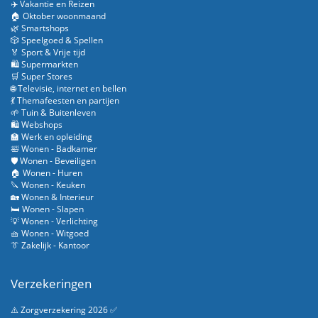
✈️ Vakantie en Reizen
🏠 Oktober woonmaand
🌿 Smartshops
🎲 Speelgoed & Spellen
🏅 Sport & Vrije tijd
🛍️ Supermarkten
🛒 Super Stores
🌐 Televisie, internet en bellen
💃 Themafeesten en partijen
🌱 Tuin & Buitenleven
🛍️ Webshops
🏫 Werk en opleiding
🛀 Wonen - Badkamer
🛡️ Wonen - Beveiligen
🏠 Wonen - Huren
🔪 Wonen - Keuken
🏡 Wonen & Interieur
🛏️ Wonen - Slapen
💡 Wonen - Verlichting
🧺 Wonen - Witgoed
👔 Zakelijk - Kantoor
Verzekeringen
⚠️ Zorgverzekering 2026 ✅