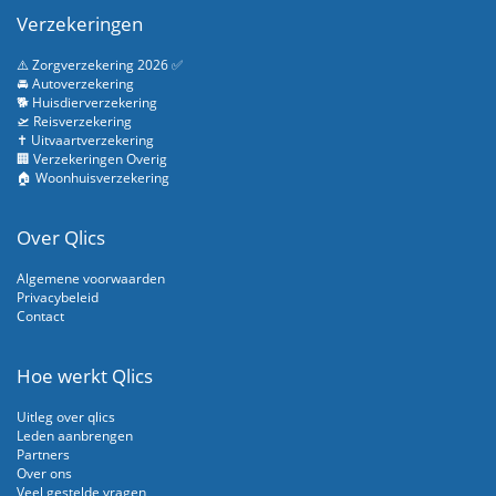
Verzekeringen
⚠️ Zorgverzekering 2026 ✅
🚘 Autoverzekering
🐕 Huisdierverzekering
🛫 Reisverzekering
✝️ Uitvaartverzekering
🏢 Verzekeringen Overig
🏠 Woonhuisverzekering
Over Qlics
Algemene voorwaarden
Privacybeleid
Contact
Hoe werkt Qlics
Uitleg over qlics
Leden aanbrengen
Partners
Over ons
Veel gestelde vragen