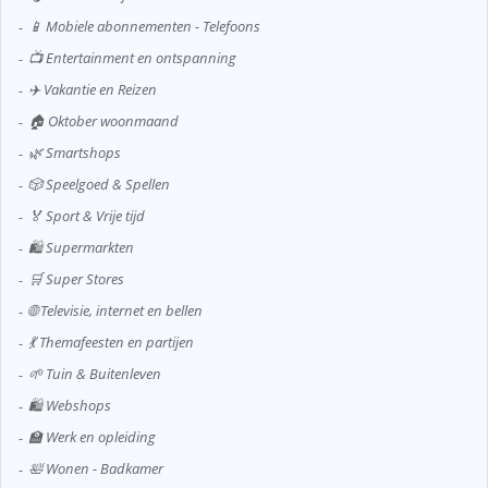
📱 Mobiele abonnementen - Telefoons
📺 Entertainment en ontspanning
✈️ Vakantie en Reizen
🏠 Oktober woonmaand
🌿 Smartshops
🎲 Speelgoed & Spellen
🏅 Sport & Vrije tijd
🛍️ Supermarkten
🛒 Super Stores
🌐 Televisie, internet en bellen
💃 Themafeesten en partijen
🌱 Tuin & Buitenleven
🛍️ Webshops
🏫 Werk en opleiding
🛀 Wonen - Badkamer