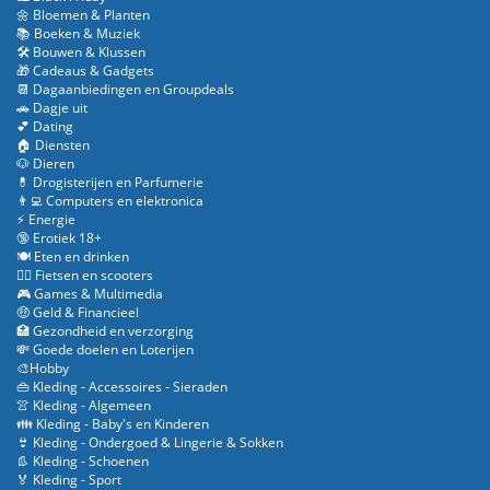
🌼 Bloemen & Planten
📚 Boeken & Muziek
🛠️ Bouwen & Klussen
🎁 Cadeaus & Gadgets
📆 Dagaanbiedingen en Groupdeals
🚗 Dagje uit
💕 Dating
🏠 Diensten
🐶 Dieren
💊 Drogisterijen en Parfumerie
👨‍💻 Computers en elektronica
⚡ Energie
🔞 Erotiek 18+
🍽️ Eten en drinken
🚴‍♂️ Fietsen en scooters
🎮 Games & Multimedia
🤑 Geld & Financieel
🏥 Gezondheid en verzorging
💸 Goede doelen en Loterijen
🎨Hobby
👜 Kleding - Accessoires - Sieraden
👚 Kleding - Algemeen
👪 Kleding - Baby's en Kinderen
👙 Kleding - Ondergoed & Lingerie & Sokken
👢 Kleding - Schoenen
🏅 Kleding - Sport