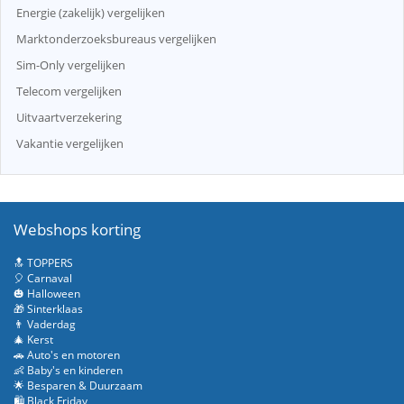
Energie (zakelijk) vergelijken
Marktonderzoeksbureaus vergelijken
Sim-Only vergelijken
Telecom vergelijken
Uitvaartverzekering
Vakantie vergelijken
Webshops korting
🔝 TOPPERS
🎈 Carnaval
🎃 Halloween
🎁 Sinterklaas
👨 Vaderdag
🎄 Kerst
🚗 Auto's en motoren
👶 Baby's en kinderen
🌟 Besparen & Duurzaam
🛍️ Black Friday