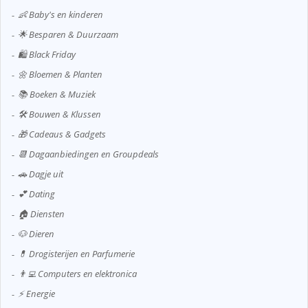
👶 Baby's en kinderen
🌟 Besparen & Duurzaam
🛍️ Black Friday
🌼 Bloemen & Planten
📚 Boeken & Muziek
🛠️ Bouwen & Klussen
🎁 Cadeaus & Gadgets
📆 Dagaanbiedingen en Groupdeals
🚗 Dagje uit
💕 Dating
🏠 Diensten
🐶 Dieren
💊 Drogisterijen en Parfumerie
👨‍💻 Computers en elektronica
⚡ Energie