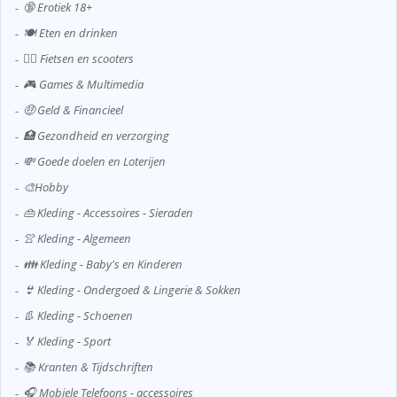
🔞 Erotiek 18+
🍽️ Eten en drinken
🚴‍♂️ Fietsen en scooters
🎮 Games & Multimedia
🤑 Geld & Financieel
🏥 Gezondheid en verzorging
💸 Goede doelen en Loterijen
🎨Hobby
👜 Kleding - Accessoires - Sieraden
👚 Kleding - Algemeen
👪 Kleding - Baby's en Kinderen
👙 Kleding - Ondergoed & Lingerie & Sokken
👢 Kleding - Schoenen
🏅 Kleding - Sport
📚 Kranten & Tijdschriften
🎧 Mobiele Telefoons - accessoires