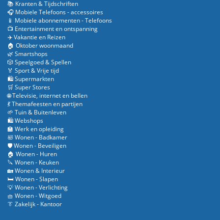
📚 Kranten & Tijdschriften
🎧 Mobiele Telefoons - accessoires
📱 Mobiele abonnementen - Telefoons
📺 Entertainment en ontspanning
✈️ Vakantie en Reizen
🏠 Oktober woonmaand
🌿 Smartshops
🎲 Speelgoed & Spellen
🏅 Sport & Vrije tijd
🛍️ Supermarkten
🛒 Super Stores
🌐 Televisie, internet en bellen
💃 Themafeesten en partijen
🌱 Tuin & Buitenleven
🛍️ Webshops
🏫 Werk en opleiding
🛀 Wonen - Badkamer
🛡️ Wonen - Beveiligen
🏠 Wonen - Huren
🔪 Wonen - Keuken
🏡 Wonen & Interieur
🛏️ Wonen - Slapen
💡 Wonen - Verlichting
🧺 Wonen - Witgoed
👔 Zakelijk - Kantoor