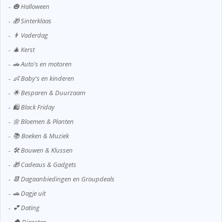
🎃 Halloween
🎁 Sinterklaas
👨 Vaderdag
🎄 Kerst
🚗 Auto's en motoren
👶 Baby's en kinderen
🌟 Besparen & Duurzaam
🛍️ Black Friday
🌼 Bloemen & Planten
📚 Boeken & Muziek
🛠️ Bouwen & Klussen
🎁 Cadeaus & Gadgets
📆 Dagaanbiedingen en Groupdeals
🚗 Dagje uit
💕 Dating