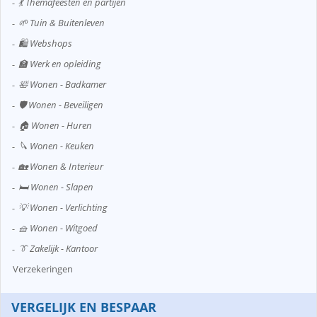
💃 Themafeesten en partijen
🌱 Tuin & Buitenleven
🛍️ Webshops
🏫 Werk en opleiding
🛀 Wonen - Badkamer
🛡️ Wonen - Beveiligen
🏠 Wonen - Huren
🔪 Wonen - Keuken
🏡 Wonen & Interieur
🛏️ Wonen - Slapen
💡 Wonen - Verlichting
🧺 Wonen - Witgoed
👔 Zakelijk - Kantoor
Verzekeringen
VERGELIJK EN BESPAAR