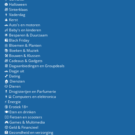
🎃 Halloween
🎁 Sinterklaas
👨 Vaderdag
🎄 Kerst
🚗 Auto's en motoren
👶 Baby's en kinderen
🌟 Besparen & Duurzaam
🛍️ Black Friday
🌼 Bloemen & Planten
📚 Boeken & Muziek
🛠️ Bouwen & Klussen
🎁 Cadeaus & Gadgets
📆 Dagaanbiedingen en Groupdeals
🚗 Dagje uit
💕 Dating
🏠 Diensten
🐶 Dieren
💊 Drogisterijen en Parfumerie
👨‍💻 Computers en elektronica
⚡ Energie
🔞 Erotiek 18+
🍽️ Eten en drinken
🚴‍♂️ Fietsen en scooters
🎮 Games & Multimedia
🤑 Geld & Financieel
🏥 Gezondheid en verzorging