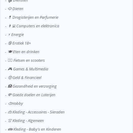
🏠 Diensten
🐶 Dieren
💊 Drogisterijen en Parfumerie
👨‍💻 Computers en elektronica
⚡ Energie
🔞 Erotiek 18+
🍽️ Eten en drinken
🚴‍♂️ Fietsen en scooters
🎮 Games & Multimedia
🤑 Geld & Financieel
🏥 Gezondheid en verzorging
💸 Goede doelen en Loterijen
🎨Hobby
👜 Kleding - Accessoires - Sieraden
👚 Kleding - Algemeen
👪 Kleding - Baby's en Kinderen