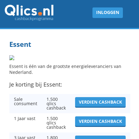
INLOGGEN
Essent
Essent is één van de grootste energieleveranciers van
Nederland.
Je korting bij Essent:
Sale
1.500
VERDIEN CASHBACK
consument
qlics
cashback
1 Jaar vast
1.500
VERDIEN CASHBACK
qlics
cashback
3 Jaar vast
1.800