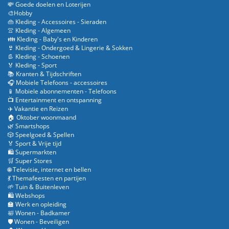
💸 Goede doelen en Loterijen
🎨Hobby
👜 Kleding - Accessoires - Sieraden
👚 Kleding - Algemeen
👪 Kleding - Baby's en Kinderen
👙 Kleding - Ondergoed & Lingerie & Sokken
👢 Kleding - Schoenen
🏅 Kleding - Sport
📚 Kranten & Tijdschriften
🎧 Mobiele Telefoons - accessoires
📱 Mobiele abonnementen - Telefoons
📺 Entertainment en ontspanning
✈️ Vakantie en Reizen
🏠 Oktober woonmaand
🌿 Smartshops
🎲 Speelgoed & Spellen
🏅 Sport & Vrije tijd
🛍️ Supermarkten
🛒 Super Stores
🌐 Televisie, internet en bellen
💃 Themafeesten en partijen
🌱 Tuin & Buitenleven
🛍️ Webshops
🏫 Werk en opleiding
🛀 Wonen - Badkamer
🛡️ Wonen - Beveiligen