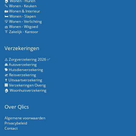
🏠 Wonen - Huren
🔪 Wonen - Keuken
🏡 Wonen & Interieur
🛏️ Wonen - Slapen
💡 Wonen - Verlichting
🧺 Wonen - Witgoed
👔 Zakelijk - Kantoor
Verzekeringen
⚠️ Zorgverzekering 2026 ✅
🚘 Autoverzekering
🐕 Huisdierverzekering
🛫 Reisverzekering
✝️ Uitvaartverzekering
🏢 Verzekeringen Overig
🏠 Woonhuisverzekering
Over Qlics
Algemene voorwaarden
Privacybeleid
Contact