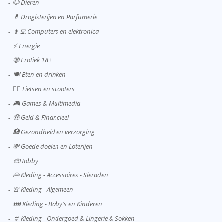
🐶 Dieren
💊 Drogisterijen en Parfumerie
👨‍💻 Computers en elektronica
⚡ Energie
🔞 Erotiek 18+
🍽️ Eten en drinken
🚴‍♂️ Fietsen en scooters
🎮 Games & Multimedia
🤑 Geld & Financieel
🏥 Gezondheid en verzorging
💸 Goede doelen en Loterijen
🎨Hobby
👜 Kleding - Accessoires - Sieraden
👚 Kleding - Algemeen
👪 Kleding - Baby's en Kinderen
👙 Kleding - Ondergoed & Lingerie & Sokken