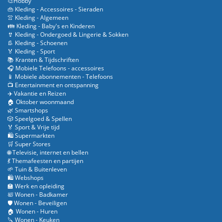
🎨Hobby
👜 Kleding - Accessoires - Sieraden
👚 Kleding - Algemeen
👪 Kleding - Baby's en Kinderen
👙 Kleding - Ondergoed & Lingerie & Sokken
👢 Kleding - Schoenen
🏅 Kleding - Sport
📚 Kranten & Tijdschriften
🎧 Mobiele Telefoons - accessoires
📱 Mobiele abonnementen - Telefoons
📺 Entertainment en ontspanning
✈️ Vakantie en Reizen
🏠 Oktober woonmaand
🌿 Smartshops
🎲 Speelgoed & Spellen
🏅 Sport & Vrije tijd
🛍️ Supermarkten
🛒 Super Stores
🌐 Televisie, internet en bellen
💃 Themafeesten en partijen
🌱 Tuin & Buitenleven
🛍️ Webshops
🏫 Werk en opleiding
🛀 Wonen - Badkamer
🛡️ Wonen - Beveiligen
🏠 Wonen - Huren
🔪 Wonen - Keuken