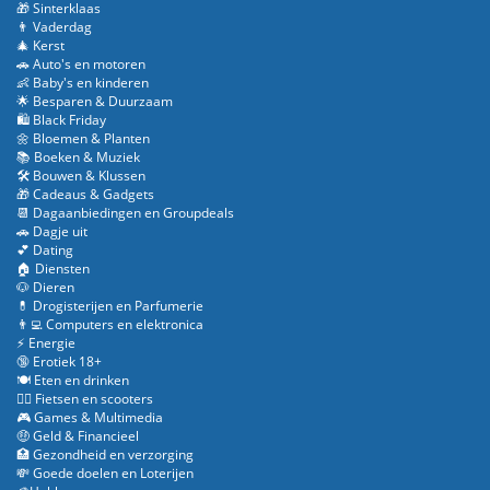
🎁 Sinterklaas
👨 Vaderdag
🎄 Kerst
🚗 Auto's en motoren
👶 Baby's en kinderen
🌟 Besparen & Duurzaam
🛍️ Black Friday
🌼 Bloemen & Planten
📚 Boeken & Muziek
🛠️ Bouwen & Klussen
🎁 Cadeaus & Gadgets
📆 Dagaanbiedingen en Groupdeals
🚗 Dagje uit
💕 Dating
🏠 Diensten
🐶 Dieren
💊 Drogisterijen en Parfumerie
👨‍💻 Computers en elektronica
⚡ Energie
🔞 Erotiek 18+
🍽️ Eten en drinken
🚴‍♂️ Fietsen en scooters
🎮 Games & Multimedia
🤑 Geld & Financieel
🏥 Gezondheid en verzorging
💸 Goede doelen en Loterijen