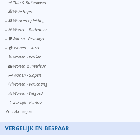
🌱 Tuin & Buitenleven
🛍️ Webshops
🏫 Werk en opleiding
🛀 Wonen - Badkamer
🛡️ Wonen - Beveiligen
🏠 Wonen - Huren
🔪 Wonen - Keuken
🏡 Wonen & Interieur
🛏️ Wonen - Slapen
💡 Wonen - Verlichting
🧺 Wonen - Witgoed
👔 Zakelijk - Kantoor
Verzekeringen
VERGELIJK EN BESPAAR