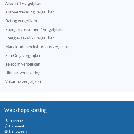
Alles-in-1 vergelijken
Autoverzekering vergelijken
Dating vergelijken
Energie (consument) vergelijken
Energie (zakelijk) vergelijken
Marktonderzoeksbureaus vergelijken
Sim-Only vergelijken
Telecom vergelijken
Uitvaartverzekering
Vakantie vergelijken
Webshops korting
🔝 TOPPERS
🎈 Carnaval
🎃 Halloween