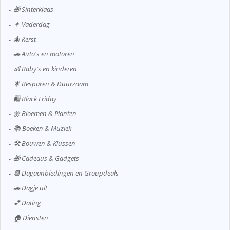
🎁 Sinterklaas
👨 Vaderdag
🎄 Kerst
🚗 Auto's en motoren
👶 Baby's en kinderen
🌟 Besparen & Duurzaam
🛍️ Black Friday
🌼 Bloemen & Planten
📚 Boeken & Muziek
🛠️ Bouwen & Klussen
🎁 Cadeaus & Gadgets
📆 Dagaanbiedingen en Groupdeals
🚗 Dagje uit
💕 Dating
🏠 Diensten