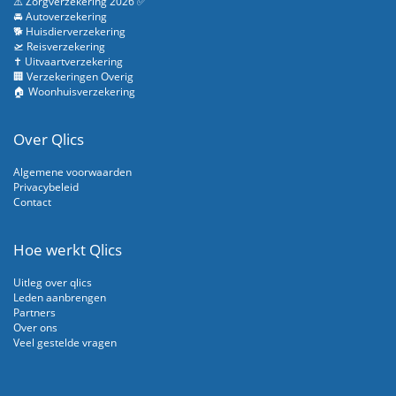
⚠️ Zorgverzekering 2026 ✅
🚘 Autoverzekering
🐕 Huisdierverzekering
🛫 Reisverzekering
✝️ Uitvaartverzekering
🏢 Verzekeringen Overig
🏠 Woonhuisverzekering
Over Qlics
Algemene voorwaarden
Privacybeleid
Contact
Hoe werkt Qlics
Uitleg over qlics
Leden aanbrengen
Partners
Over ons
Veel gestelde vragen