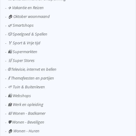
✈️ Vakantie en Reizen
🏠 Oktober woonmaand
🌿 Smartshops
🎲 Speelgoed & Spellen
🏅 Sport & Vrije tijd
🛍️ Supermarkten
🛒 Super Stores
🌐 Televisie, internet en bellen
💃 Themafeesten en partijen
🌱 Tuin & Buitenleven
🛍️ Webshops
🏫 Werk en opleiding
🛀 Wonen - Badkamer
🛡️ Wonen - Beveiligen
🏠 Wonen - Huren