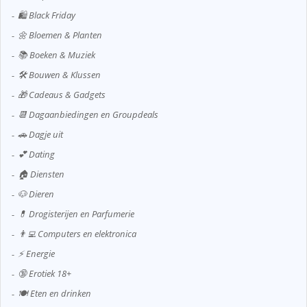
🛍️ Black Friday
🌼 Bloemen & Planten
📚 Boeken & Muziek
🛠️ Bouwen & Klussen
🎁 Cadeaus & Gadgets
📆 Dagaanbiedingen en Groupdeals
🚗 Dagje uit
💕 Dating
🏠 Diensten
🐶 Dieren
💊 Drogisterijen en Parfumerie
👨‍💻 Computers en elektronica
⚡ Energie
🔞 Erotiek 18+
🍽️ Eten en drinken