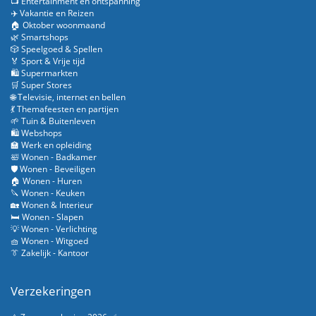
📺 Entertainment en ontspanning
✈️ Vakantie en Reizen
🏠 Oktober woonmaand
🌿 Smartshops
🎲 Speelgoed & Spellen
🏅 Sport & Vrije tijd
🛍️ Supermarkten
🛒 Super Stores
🌐 Televisie, internet en bellen
💃 Themafeesten en partijen
🌱 Tuin & Buitenleven
🛍️ Webshops
🏫 Werk en opleiding
🛀 Wonen - Badkamer
🛡️ Wonen - Beveiligen
🏠 Wonen - Huren
🔪 Wonen - Keuken
🏡 Wonen & Interieur
🛏️ Wonen - Slapen
💡 Wonen - Verlichting
🧺 Wonen - Witgoed
👔 Zakelijk - Kantoor
Verzekeringen