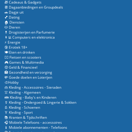
🎁 Cadeaus & Gadgets
📆 Dagaanbiedingen en Groupdeals
🚗 Dagje uit
💕 Dating
🏠 Diensten
🐶 Dieren
💊 Drogisterijen en Parfumerie
👨‍💻 Computers en elektronica
⚡ Energie
🔞 Erotiek 18+
🍽️ Eten en drinken
🚴‍♂️ Fietsen en scooters
🎮 Games & Multimedia
🤑 Geld & Financieel
🏥 Gezondheid en verzorging
💸 Goede doelen en Loterijen
🎨Hobby
👜 Kleding - Accessoires - Sieraden
👚 Kleding - Algemeen
👪 Kleding - Baby's en Kinderen
👙 Kleding - Ondergoed & Lingerie & Sokken
👢 Kleding - Schoenen
🏅 Kleding - Sport
📚 Kranten & Tijdschriften
🎧 Mobiele Telefoons - accessoires
📱 Mobiele abonnementen - Telefoons