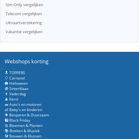
Sim-Only vergelijken
Telecom vergelijken
Uitvaartverzekering
Vakantie vergelijken
Webshops korting
🔝 TOPPERS
🎈 Carnaval
🎃 Halloween
🎁 Sinterklaas
👨 Vaderdag
🎄 Kerst
🚗 Auto's en motoren
👶 Baby's en kinderen
🌟 Besparen & Duurzaam
🛍️ Black Friday
🌼 Bloemen & Planten
📚 Boeken & Muziek
🛠️ Bouwen & Klussen