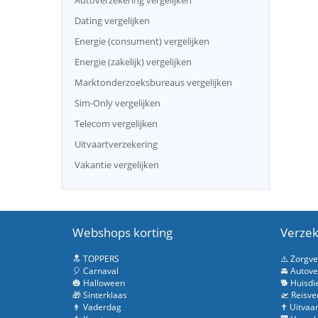
Autoverzekering vergelijken
Dating vergelijken
Energie (consument) vergelijken
Energie (zakelijk) vergelijken
Marktonderzoeksbureaus vergelijken
Sim-Only vergelijken
Telecom vergelijken
Uitvaartverzekering
Vakantie vergelijken
Webshops korting
Verzek
🔝 TOPPERS
⚠️ Zorgv
🎈 Carnaval
🚘 Autove
🎃 Halloween
🐕 Huisdi
🎁 Sinterklaas
🛫 Reisve
👨 Vaderdag
✝️ Uitvaa