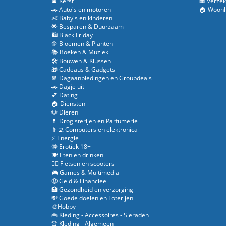
🎄 Kerst
🏢 Verzek
🚗 Auto's en motoren
🏠 Woonh
👶 Baby's en kinderen
🌟 Besparen & Duurzaam
🛍️ Black Friday
🌼 Bloemen & Planten
📚 Boeken & Muziek
🛠️ Bouwen & Klussen
🎁 Cadeaus & Gadgets
📆 Dagaanbiedingen en Groupdeals
🚗 Dagje uit
💕 Dating
🏠 Diensten
🐶 Dieren
💊 Drogisterijen en Parfumerie
👨‍💻 Computers en elektronica
⚡ Energie
🔞 Erotiek 18+
🍽️ Eten en drinken
🚴‍♂️ Fietsen en scooters
🎮 Games & Multimedia
🤑 Geld & Financieel
🏥 Gezondheid en verzorging
💸 Goede doelen en Loterijen
🎨Hobby
👜 Kleding - Accessoires - Sieraden
👚 Kleding - Algemeen