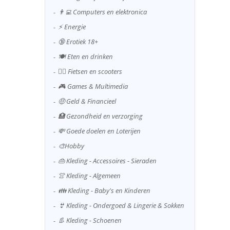
👨‍💻 Computers en elektronica
⚡ Energie
🔞 Erotiek 18+
🍽️ Eten en drinken
🚴‍♂️ Fietsen en scooters
🎮 Games & Multimedia
🤑 Geld & Financieel
🏥 Gezondheid en verzorging
💸 Goede doelen en Loterijen
🎨Hobby
👜 Kleding - Accessoires - Sieraden
👚 Kleding - Algemeen
👪 Kleding - Baby's en Kinderen
👙 Kleding - Ondergoed & Lingerie & Sokken
👢 Kleding - Schoenen