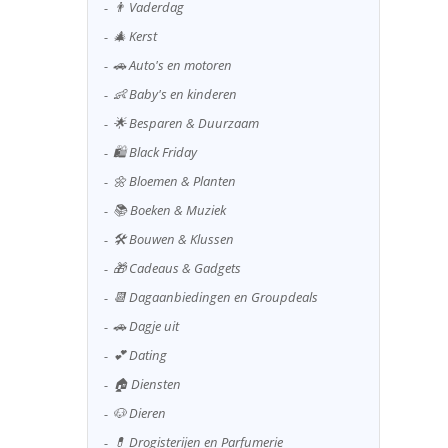
👨 Vaderdag
🎄 Kerst
🚗 Auto's en motoren
👶 Baby's en kinderen
🌟 Besparen & Duurzaam
🛍️ Black Friday
🌼 Bloemen & Planten
📚 Boeken & Muziek
🛠️ Bouwen & Klussen
🎁 Cadeaus & Gadgets
📆 Dagaanbiedingen en Groupdeals
🚗 Dagje uit
💕 Dating
🏠 Diensten
🐶 Dieren
💊 Drogisterijen en Parfumerie