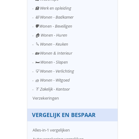
🏫 Werk en opleiding
🛀 Wonen - Badkamer
🛡️ Wonen - Beveiligen
🏠 Wonen - Huren
🔪 Wonen - Keuken
🏡 Wonen & Interieur
🛏️ Wonen - Slapen
💡 Wonen - Verlichting
🧺 Wonen - Witgoed
👔 Zakelijk - Kantoor
Verzekeringen
VERGELIJK EN BESPAAR
Alles-in-1 vergelijken