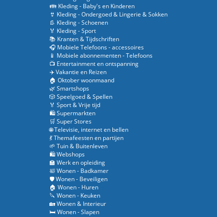
👪 Kleding - Baby's en Kinderen
👙 Kleding - Ondergoed & Lingerie & Sokken
👢 Kleding - Schoenen
🏅 Kleding - Sport
📚 Kranten & Tijdschriften
🎧 Mobiele Telefoons - accessoires
📱 Mobiele abonnementen - Telefoons
📺 Entertainment en ontspanning
✈️ Vakantie en Reizen
🏠 Oktober woonmaand
🌿 Smartshops
🎲 Speelgoed & Spellen
🏅 Sport & Vrije tijd
🛍️ Supermarkten
🛒 Super Stores
🌐 Televisie, internet en bellen
💃 Themafeesten en partijen
🌱 Tuin & Buitenleven
🛍️ Webshops
🏫 Werk en opleiding
🛀 Wonen - Badkamer
🛡️ Wonen - Beveiligen
🏠 Wonen - Huren
🔪 Wonen - Keuken
🏡 Wonen & Interieur
🛏️ Wonen - Slapen