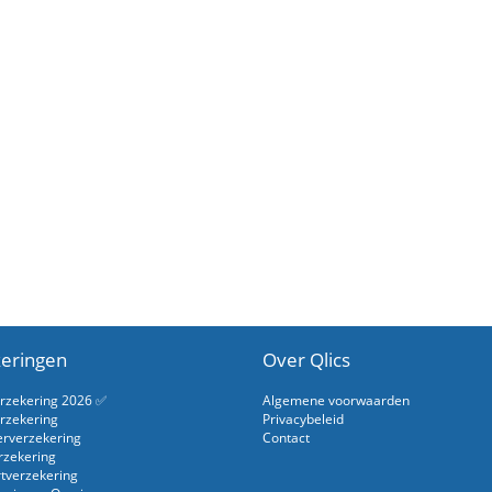
eringen
Over Qlics
erzekering 2026 ✅
Algemene voorwaarden
rzekering
Privacybeleid
erverzekering
Contact
rzekering
rtverzekering