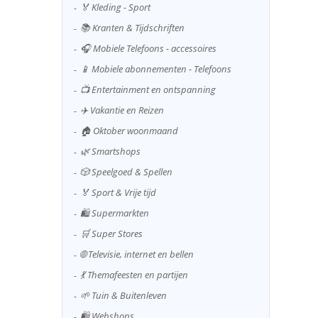
🏅 Kleding - Sport
📚 Kranten & Tijdschriften
🎧 Mobiele Telefoons - accessoires
📱 Mobiele abonnementen - Telefoons
📺 Entertainment en ontspanning
✈️ Vakantie en Reizen
🏠 Oktober woonmaand
🌿 Smartshops
🎲 Speelgoed & Spellen
🏅 Sport & Vrije tijd
🛍️ Supermarkten
🛒 Super Stores
🌐 Televisie, internet en bellen
💃 Themafeesten en partijen
🌱 Tuin & Buitenleven
🛍️ Webshops