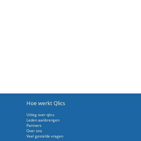
Hoe werkt Qlics
Uitleg over qlics
Leden aanbrengen
Partners
Over ons
Veel gestelde vragen