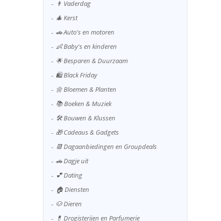
👨 Vaderdag
🎄 Kerst
🚗 Auto's en motoren
👶 Baby's en kinderen
🌟 Besparen & Duurzaam
🛍️ Black Friday
🌼 Bloemen & Planten
📚 Boeken & Muziek
🛠️ Bouwen & Klussen
🎁 Cadeaus & Gadgets
📆 Dagaanbiedingen en Groupdeals
🚗 Dagje uit
💕 Dating
🏠 Diensten
🐶 Dieren
💊 Drogisterijen en Parfumerie