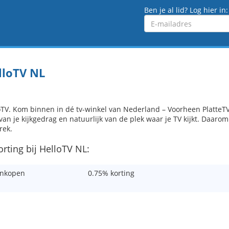
Ben je al lid? Log hier in:
Emailadres
lloTV NL
oTV. Kom binnen in dé tv-winkel van Nederland – Voorheen PlatteTV
 van je kijkgedrag en natuurlijk van de plek waar je TV kijkt. Daaro
rek.
orting bij HelloTV NL:
nkopen
0.75% korting