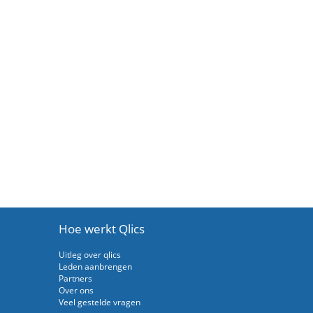
Hoe werkt Qlics
Uitleg over qlics
Leden aanbrengen
Partners
Over ons
Veel gestelde vragen