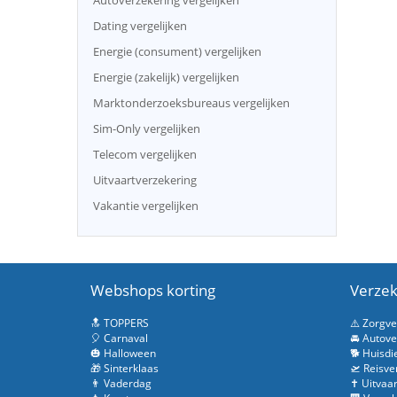
Autoverzekering vergelijken
Dating vergelijken
Energie (consument) vergelijken
Energie (zakelijk) vergelijken
Marktonderzoeksbureaus vergelijken
Sim-Only vergelijken
Telecom vergelijken
Uitvaartverzekering
Vakantie vergelijken
Webshops korting
Verzek
🔝 TOPPERS
⚠️ Zorgv
🎈 Carnaval
🚘 Autove
🎃 Halloween
🐕 Huisdi
🎁 Sinterklaas
🛫 Reisve
👨 Vaderdag
✝️ Uitvaa