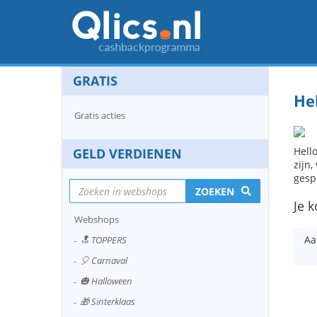
GRATIS
He
Gratis acties
Hell
GELD VERDIENEN
zijn,
gesp
ZOEKEN
Je k
Webshops
Aa
🔝 TOPPERS
🎈 Carnaval
🎃 Halloween
🎁 Sinterklaas