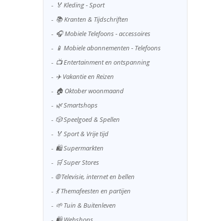
🏅 Kleding - Sport
📚 Kranten & Tijdschriften
🎧 Mobiele Telefoons - accessoires
📱 Mobiele abonnementen - Telefoons
📺 Entertainment en ontspanning
✈️ Vakantie en Reizen
🏠 Oktober woonmaand
🌿 Smartshops
🎲 Speelgoed & Spellen
🏅 Sport & Vrije tijd
🛍️ Supermarkten
🛒 Super Stores
🌐 Televisie, internet en bellen
💃 Themafeesten en partijen
🌱 Tuin & Buitenleven
🛍️ Webshops