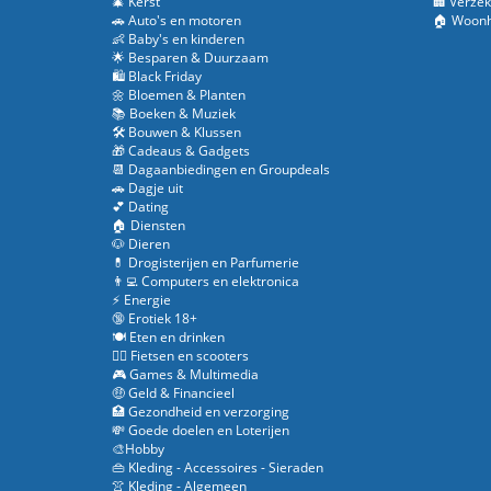
🎄 Kerst
🏢 Verzek
🚗 Auto's en motoren
🏠 Woonh
👶 Baby's en kinderen
🌟 Besparen & Duurzaam
🛍️ Black Friday
🌼 Bloemen & Planten
📚 Boeken & Muziek
🛠️ Bouwen & Klussen
🎁 Cadeaus & Gadgets
📆 Dagaanbiedingen en Groupdeals
🚗 Dagje uit
💕 Dating
🏠 Diensten
🐶 Dieren
💊 Drogisterijen en Parfumerie
👨‍💻 Computers en elektronica
⚡ Energie
🔞 Erotiek 18+
🍽️ Eten en drinken
🚴‍♂️ Fietsen en scooters
🎮 Games & Multimedia
🤑 Geld & Financieel
🏥 Gezondheid en verzorging
💸 Goede doelen en Loterijen
🎨Hobby
👜 Kleding - Accessoires - Sieraden
👚 Kleding - Algemeen