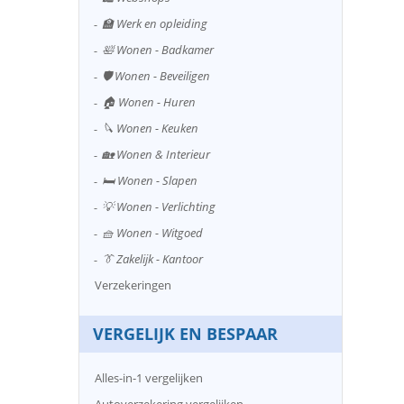
🏫 Werk en opleiding
🛀 Wonen - Badkamer
🛡️ Wonen - Beveiligen
🏠 Wonen - Huren
🔪 Wonen - Keuken
🏡 Wonen & Interieur
🛏️ Wonen - Slapen
💡 Wonen - Verlichting
🧺 Wonen - Witgoed
👔 Zakelijk - Kantoor
Verzekeringen
VERGELIJK EN BESPAAR
Alles-in-1 vergelijken