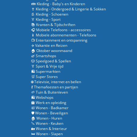
👪 Kleding - Baby's en Kinderen
👙 Kleding - Ondergoed & Lingerie & Sokken
👢 Kleding - Schoenen
🏅 Kleding - Sport
📚 Kranten & Tijdschriften
🎧 Mobiele Telefoons - accessoires
📱 Mobiele abonnementen - Telefoons
📺 Entertainment en ontspanning
✈️ Vakantie en Reizen
🏠 Oktober woonmaand
🌿 Smartshops
🎲 Speelgoed & Spellen
🏅 Sport & Vrije tijd
🛍️ Supermarkten
🛒 Super Stores
🌐 Televisie, internet en bellen
💃 Themafeesten en partijen
🌱 Tuin & Buitenleven
🛍️ Webshops
🏫 Werk en opleiding
🛀 Wonen - Badkamer
🛡️ Wonen - Beveiligen
🏠 Wonen - Huren
🔪 Wonen - Keuken
🏡 Wonen & Interieur
🛏️ Wonen - Slapen