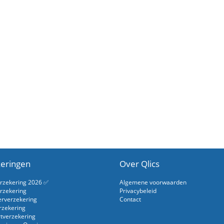
eringen
Over Qlics
erzekering 2026 ✅
Algemene voorwaarden
rzekering
Privacybeleid
erverzekering
Contact
rzekering
rtverzekering