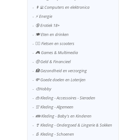
👨‍💻 Computers en elektronica
⚡ Energie
🔞 Erotiek 18+
🍽️ Eten en drinken
🚴‍♂️ Fietsen en scooters
🎮 Games & Multimedia
🤑 Geld & Financieel
🏥 Gezondheid en verzorging
💸 Goede doelen en Loterijen
🎨Hobby
👜 Kleding - Accessoires - Sieraden
👚 Kleding - Algemeen
👪 Kleding - Baby's en Kinderen
👙 Kleding - Ondergoed & Lingerie & Sokken
👢 Kleding - Schoenen