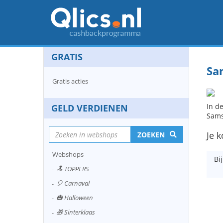
GRATIS
Sa
Gratis acties
In d
GELD VERDIENEN
Sam
Je 
ZOEKEN
Webshops
Bi
🔝 TOPPERS
🎈 Carnaval
🎃 Halloween
🎁 Sinterklaas