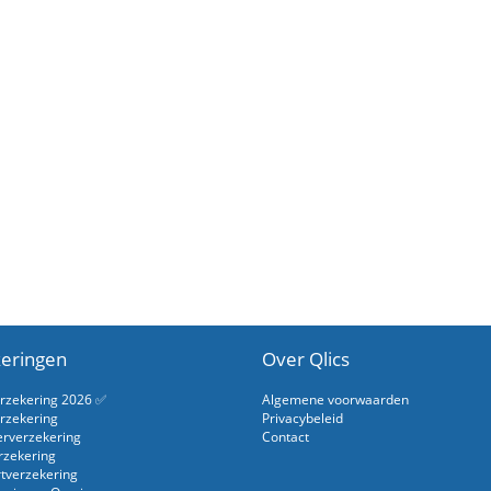
eringen
Over Qlics
erzekering 2026 ✅
Algemene voorwaarden
rzekering
Privacybeleid
erverzekering
Contact
rzekering
rtverzekering