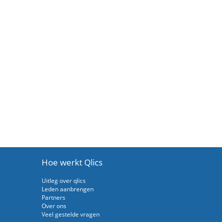
Hoe werkt Qlics
Uitleg over qlics
Leden aanbrengen
Partners
Over ons
Veel gestelde vragen