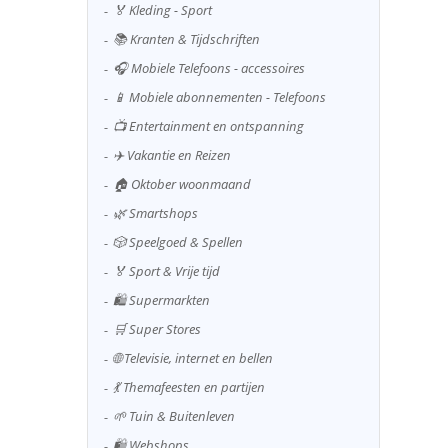
🏅 Kleding - Sport
📚 Kranten & Tijdschriften
🎧 Mobiele Telefoons - accessoires
📱 Mobiele abonnementen - Telefoons
📺 Entertainment en ontspanning
✈️ Vakantie en Reizen
🏠 Oktober woonmaand
🌿 Smartshops
🎲 Speelgoed & Spellen
🏅 Sport & Vrije tijd
🛍️ Supermarkten
🛒 Super Stores
🌐 Televisie, internet en bellen
💃 Themafeesten en partijen
🌱 Tuin & Buitenleven
🛍️ Webshops