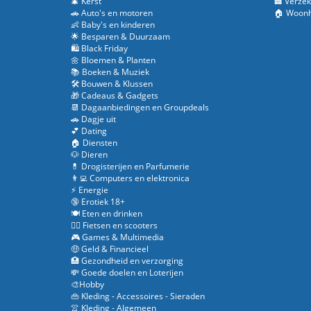
🎄 Kerst
🏢 Verzek
🚗 Auto's en motoren
🏠 Woonh
👶 Baby's en kinderen
🌟 Besparen & Duurzaam
🛍️ Black Friday
🌼 Bloemen & Planten
📚 Boeken & Muziek
🛠️ Bouwen & Klussen
🎁 Cadeaus & Gadgets
📆 Dagaanbiedingen en Groupdeals
🚗 Dagje uit
💕 Dating
🏠 Diensten
🐶 Dieren
💊 Drogisterijen en Parfumerie
👨‍💻 Computers en elektronica
⚡ Energie
🔞 Erotiek 18+
🍽️ Eten en drinken
🚴‍♂️ Fietsen en scooters
🎮 Games & Multimedia
🤑 Geld & Financieel
🏥 Gezondheid en verzorging
💸 Goede doelen en Loterijen
🎨Hobby
👜 Kleding - Accessoires - Sieraden
👚 Kleding - Algemeen