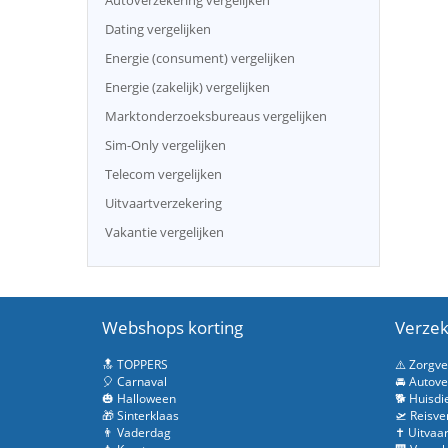
Autoverzekering vergelijken
Dating vergelijken
Energie (consument) vergelijken
Energie (zakelijk) vergelijken
Marktonderzoeksbureaus vergelijken
Sim-Only vergelijken
Telecom vergelijken
Uitvaartverzekering
Vakantie vergelijken
Webshops korting
Verzek
🔝 TOPPERS
⚠️ Zorgv
🎈 Carnaval
🚘 Autove
🎃 Halloween
🐕 Huisdi
🎁 Sinterklaas
🛫 Reisve
👨 Vaderdag
✝️ Uitvaa