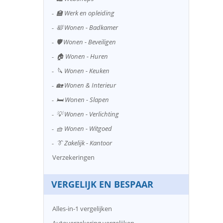
🏫 Werk en opleiding
🛀 Wonen - Badkamer
🛡️ Wonen - Beveiligen
🏠 Wonen - Huren
🔪 Wonen - Keuken
🏡 Wonen & Interieur
🛏️ Wonen - Slapen
💡 Wonen - Verlichting
🧺 Wonen - Witgoed
👔 Zakelijk - Kantoor
Verzekeringen
VERGELIJK EN BESPAAR
Alles-in-1 vergelijken