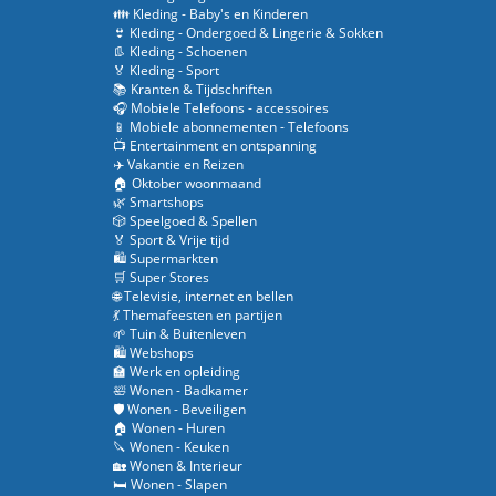
👪 Kleding - Baby's en Kinderen
👙 Kleding - Ondergoed & Lingerie & Sokken
👢 Kleding - Schoenen
🏅 Kleding - Sport
📚 Kranten & Tijdschriften
🎧 Mobiele Telefoons - accessoires
📱 Mobiele abonnementen - Telefoons
📺 Entertainment en ontspanning
✈️ Vakantie en Reizen
🏠 Oktober woonmaand
🌿 Smartshops
🎲 Speelgoed & Spellen
🏅 Sport & Vrije tijd
🛍️ Supermarkten
🛒 Super Stores
🌐 Televisie, internet en bellen
💃 Themafeesten en partijen
🌱 Tuin & Buitenleven
🛍️ Webshops
🏫 Werk en opleiding
🛀 Wonen - Badkamer
🛡️ Wonen - Beveiligen
🏠 Wonen - Huren
🔪 Wonen - Keuken
🏡 Wonen & Interieur
🛏️ Wonen - Slapen