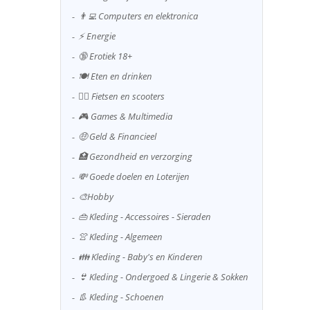
👨‍💻 Computers en elektronica
⚡ Energie
🔞 Erotiek 18+
🍽️ Eten en drinken
🚴‍♂️ Fietsen en scooters
🎮 Games & Multimedia
🤑 Geld & Financieel
🏥 Gezondheid en verzorging
💸 Goede doelen en Loterijen
🎨Hobby
👜 Kleding - Accessoires - Sieraden
👚 Kleding - Algemeen
👪 Kleding - Baby's en Kinderen
👙 Kleding - Ondergoed & Lingerie & Sokken
👢 Kleding - Schoenen