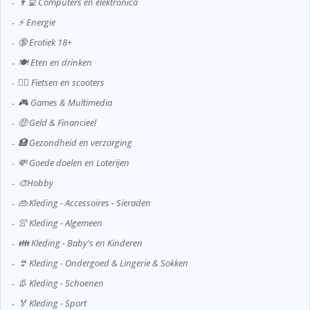
👨‍💻 Computers en elektronica
⚡ Energie
🔞 Erotiek 18+
🍽️ Eten en drinken
🚴‍♂️ Fietsen en scooters
🎮 Games & Multimedia
🤑 Geld & Financieel
🏥 Gezondheid en verzorging
💸 Goede doelen en Loterijen
🎨Hobby
👜 Kleding - Accessoires - Sieraden
👚 Kleding - Algemeen
👪 Kleding - Baby's en Kinderen
👙 Kleding - Ondergoed & Lingerie & Sokken
👢 Kleding - Schoenen
🏅 Kleding - Sport