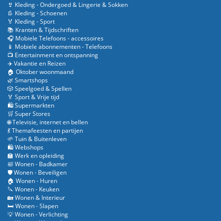
👙 Kleding - Ondergoed & Lingerie & Sokken
👢 Kleding - Schoenen
🏅 Kleding - Sport
📚 Kranten & Tijdschriften
🎧 Mobiele Telefoons - accessoires
📱 Mobiele abonnementen - Telefoons
📺 Entertainment en ontspanning
✈️ Vakantie en Reizen
🏠 Oktober woonmaand
🌿 Smartshops
🎲 Speelgoed & Spellen
🏅 Sport & Vrije tijd
🛍️ Supermarkten
🛒 Super Stores
🌐 Televisie, internet en bellen
💃 Themafeesten en partijen
🌱 Tuin & Buitenleven
🛍️ Webshops
🏫 Werk en opleiding
🛀 Wonen - Badkamer
🛡️ Wonen - Beveiligen
🏠 Wonen - Huren
🔪 Wonen - Keuken
🏡 Wonen & Interieur
🛏️ Wonen - Slapen
💡 Wonen - Verlichting