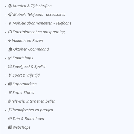
📚 Kranten & Tijdschriften
🎧 Mobiele Telefoons - accessoires
📱 Mobiele abonnementen - Telefoons
📺 Entertainment en ontspanning
✈️ Vakantie en Reizen
🏠 Oktober woonmaand
🌿 Smartshops
🎲 Speelgoed & Spellen
🏅 Sport & Vrije tijd
🛍️ Supermarkten
🛒 Super Stores
🌐 Televisie, internet en bellen
💃 Themafeesten en partijen
🌱 Tuin & Buitenleven
🛍️ Webshops