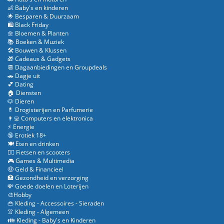
👶 Baby's en kinderen
🌟 Besparen & Duurzaam
🛍️ Black Friday
🌼 Bloemen & Planten
📚 Boeken & Muziek
🛠️ Bouwen & Klussen
🎁 Cadeaus & Gadgets
📆 Dagaanbiedingen en Groupdeals
🚗 Dagje uit
💕 Dating
🏠 Diensten
🐶 Dieren
💊 Drogisterijen en Parfumerie
👨‍💻 Computers en elektronica
⚡ Energie
🔞 Erotiek 18+
🍽️ Eten en drinken
🚴‍♂️ Fietsen en scooters
🎮 Games & Multimedia
🤑 Geld & Financieel
🏥 Gezondheid en verzorging
💸 Goede doelen en Loterijen
🎨Hobby
👜 Kleding - Accessoires - Sieraden
👚 Kleding - Algemeen
👪 Kleding - Baby's en Kinderen