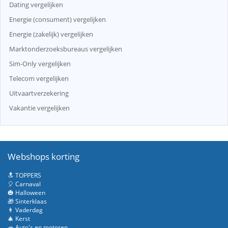
Dating vergelijken
Energie (consument) vergelijken
Energie (zakelijk) vergelijken
Marktonderzoeksbureaus vergelijken
Sim-Only vergelijken
Telecom vergelijken
Uitvaartverzekering
Vakantie vergelijken
Webshops korting
🔝 TOPPERS
🎈 Carnaval
🎃 Halloween
🎁 Sinterklaas
👨 Vaderdag
🎄 Kerst
🚗 Auto's en motoren