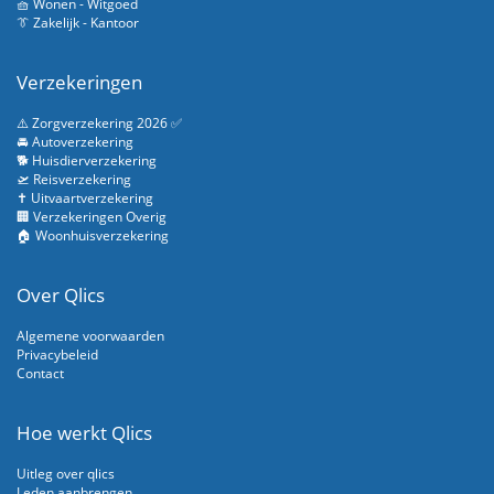
🧺 Wonen - Witgoed
👔 Zakelijk - Kantoor
Verzekeringen
⚠️ Zorgverzekering 2026 ✅
🚘 Autoverzekering
🐕 Huisdierverzekering
🛫 Reisverzekering
✝️ Uitvaartverzekering
🏢 Verzekeringen Overig
🏠 Woonhuisverzekering
Over Qlics
Algemene voorwaarden
Privacybeleid
Contact
Hoe werkt Qlics
Uitleg over qlics
Leden aanbrengen