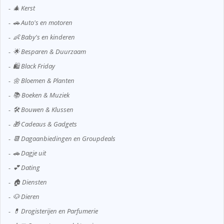
🎄 Kerst
🚗 Auto's en motoren
👶 Baby's en kinderen
🌟 Besparen & Duurzaam
🛍️ Black Friday
🌼 Bloemen & Planten
📚 Boeken & Muziek
🛠️ Bouwen & Klussen
🎁 Cadeaus & Gadgets
📆 Dagaanbiedingen en Groupdeals
🚗 Dagje uit
💕 Dating
🏠 Diensten
🐶 Dieren
💊 Drogisterijen en Parfumerie