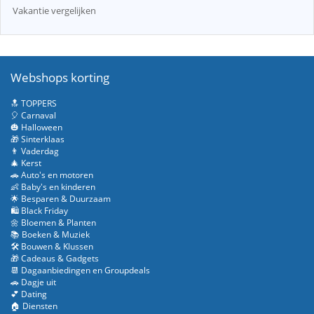
Vakantie vergelijken
Webshops korting
🔝 TOPPERS
🎈 Carnaval
🎃 Halloween
🎁 Sinterklaas
👨 Vaderdag
🎄 Kerst
🚗 Auto's en motoren
👶 Baby's en kinderen
🌟 Besparen & Duurzaam
🛍️ Black Friday
🌼 Bloemen & Planten
📚 Boeken & Muziek
🛠️ Bouwen & Klussen
🎁 Cadeaus & Gadgets
📆 Dagaanbiedingen en Groupdeals
🚗 Dagje uit
💕 Dating
🏠 Diensten