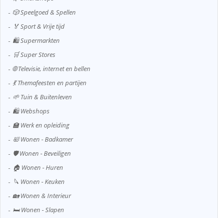
🎲 Speelgoed & Spellen
🏅 Sport & Vrije tijd
🛍️ Supermarkten
🛒 Super Stores
🌐 Televisie, internet en bellen
💃 Themafeesten en partijen
🌱 Tuin & Buitenleven
🛍️ Webshops
🏫 Werk en opleiding
🛀 Wonen - Badkamer
🛡️ Wonen - Beveiligen
🏠 Wonen - Huren
🔪 Wonen - Keuken
🏡 Wonen & Interieur
🛏️ Wonen - Slapen