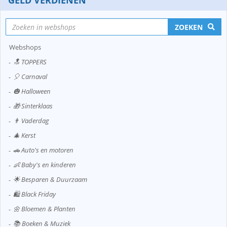
GELD VERDIENEN
ZOEKEN
Webshops
🔝 TOPPERS
🎈 Carnaval
🎃 Halloween
🎁 Sinterklaas
👨 Vaderdag
🎄 Kerst
🚗 Auto's en motoren
👶 Baby's en kinderen
🌟 Besparen & Duurzaam
🛍️ Black Friday
🌼 Bloemen & Planten
📚 Boeken & Muziek