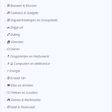
🛠️ Bouwen & Klussen
🎁 Cadeaus & Gadgets
📆 Dagaanbiedingen en Groupdeals
🚗 Dagje uit
💕 Dating
🏠 Diensten
🐶 Dieren
💊 Drogisterijen en Parfumerie
👨‍💻 Computers en elektronica
⚡ Energie
🔞 Erotiek 18+
🍽️ Eten en drinken
🚴‍♂️ Fietsen en scooters
🎮 Games & Multimedia
🤑 Geld & Financieel