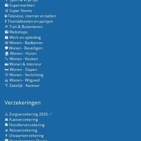
🛍️ Supermarkten
🛒 Super Stores
🌐 Televisie, internet en bellen
💃 Themafeesten en partijen
🌱 Tuin & Buitenleven
🛍️ Webshops
🏫 Werk en opleiding
🛀 Wonen - Badkamer
🛡️ Wonen - Beveiligen
🏠 Wonen - Huren
🔪 Wonen - Keuken
🏡 Wonen & Interieur
🛏️ Wonen - Slapen
💡 Wonen - Verlichting
🧺 Wonen - Witgoed
👔 Zakelijk - Kantoor
Verzekeringen
⚠️ Zorgverzekering 2026 ✅
🚘 Autoverzekering
🐕 Huisdierverzekering
🛫 Reisverzekering
✝️ Uitvaartverzekering
🏢 Verzekeringen Overig