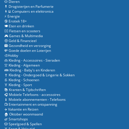
🐶 Dieren
💊 Drogisterijen en Parfumerie
👨‍💻 Computers en elektronica
⚡ Energie
🔞 Erotiek 18+
🍽️ Eten en drinken
🚴‍♂️ Fietsen en scooters
🎮 Games & Multimedia
🤑 Geld & Financieel
🏥 Gezondheid en verzorging
💸 Goede doelen en Loterijen
🎨Hobby
👜 Kleding - Accessoires - Sieraden
👚 Kleding - Algemeen
👪 Kleding - Baby's en Kinderen
👙 Kleding - Ondergoed & Lingerie & Sokken
👢 Kleding - Schoenen
🏅 Kleding - Sport
📚 Kranten & Tijdschriften
🎧 Mobiele Telefoons - accessoires
📱 Mobiele abonnementen - Telefoons
📺 Entertainment en ontspanning
✈️ Vakantie en Reizen
🏠 Oktober woonmaand
🌿 Smartshops
🎲 Speelgoed & Spellen
🏅 Sport & Vrije tijd