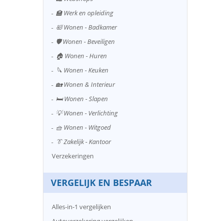
🏫 Werk en opleiding
🛀 Wonen - Badkamer
🛡️ Wonen - Beveiligen
🏠 Wonen - Huren
🔪 Wonen - Keuken
🏡 Wonen & Interieur
🛏️ Wonen - Slapen
💡 Wonen - Verlichting
🧺 Wonen - Witgoed
👔 Zakelijk - Kantoor
Verzekeringen
VERGELIJK EN BESPAAR
Alles-in-1 vergelijken