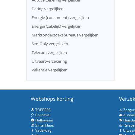
Autoverzekering vergelijken
Dating vergelijken
Energie (consument) vergelijken
Energie (zakelijk) vergelijken
Marktonderzoeksbureaus vergelijken
Sim-Only vergelijken
Telecom vergelijken
Uitvaartverzekering
Vakantie vergelijken
Webshops korting
Verzek
🔝 TOPPERS
⚠️ Zorgv
🎈 Carnaval
🚘 Autove
🎃 Halloween
🐕 Huisdi
🎁 Sinterklaas
🛫 Reisve
👨 Vaderdag
✝️ Uitvaa