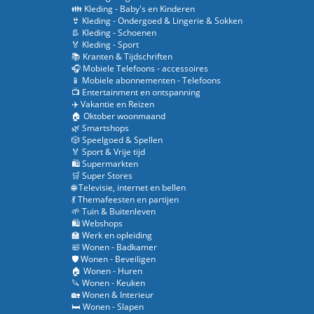
👪 Kleding - Baby's en Kinderen
👙 Kleding - Ondergoed & Lingerie & Sokken
👢 Kleding - Schoenen
🏅 Kleding - Sport
📚 Kranten & Tijdschriften
🎧 Mobiele Telefoons - accessoires
📱 Mobiele abonnementen - Telefoons
📺 Entertainment en ontspanning
✈️ Vakantie en Reizen
🏠 Oktober woonmaand
🌿 Smartshops
🎲 Speelgoed & Spellen
🏅 Sport & Vrije tijd
🛍️ Supermarkten
🛒 Super Stores
🌐 Televisie, internet en bellen
💃 Themafeesten en partijen
🌱 Tuin & Buitenleven
🛍️ Webshops
🏫 Werk en opleiding
🛀 Wonen - Badkamer
🛡️ Wonen - Beveiligen
🏠 Wonen - Huren
🔪 Wonen - Keuken
🏡 Wonen & Interieur
🛏️ Wonen - Slapen