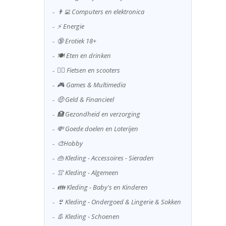
👨‍💻 Computers en elektronica
⚡ Energie
🔞 Erotiek 18+
🍽️ Eten en drinken
🚴‍♂️ Fietsen en scooters
🎮 Games & Multimedia
🤑 Geld & Financieel
🏥 Gezondheid en verzorging
💸 Goede doelen en Loterijen
🎨Hobby
👜 Kleding - Accessoires - Sieraden
👚 Kleding - Algemeen
👪 Kleding - Baby's en Kinderen
👙 Kleding - Ondergoed & Lingerie & Sokken
👢 Kleding - Schoenen