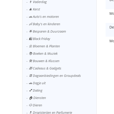
👨 Vaderdag
🎄 Kerst
Mo
🚗 Auto's en motoren
👶 Baby's en kinderen
De
🌟 Besparen & Duurzaam
🛍️ Black Friday
Mo
🌼 Bloemen & Planten
📚 Boeken & Muziek
🛠️ Bouwen & Klussen
🎁 Cadeaus & Gadgets
📆 Dagaanbiedingen en Groupdeals
🚗 Dagje uit
💕 Dating
🏠 Diensten
🐶 Dieren
💊 Drogisterijen en Parfumerie