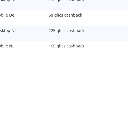
bile De
68 qlics cashback
sktop NL
225 qlics cashback
bile NL
165 qlics cashback