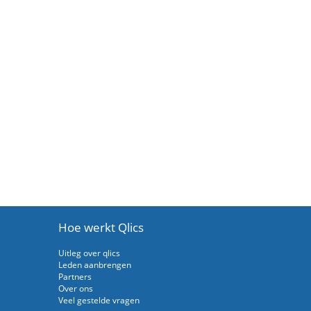
Hoe werkt Qlics
Uitleg over qlics
Leden aanbrengen
Partners
Over ons
Veel gestelde vragen