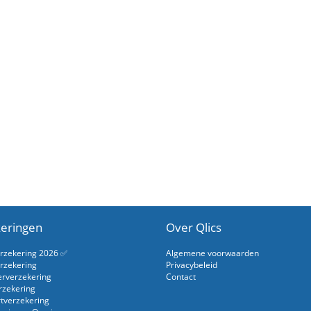
eringen
Over Qlics
erzekering 2026 ✅
Algemene voorwaarden
rzekering
Privacybeleid
erverzekering
Contact
rzekering
rtverzekering