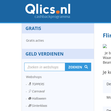
GRATIS
Fl
Gratis acties
Je b
GELD VERDIENEN
Waar
Bean
ZOEKEN
Je k
Webshops
De
🔝 TOPPERS
🎈 Carnaval
Mo
🎃 Halloween
🎁 Sinterklaas
De