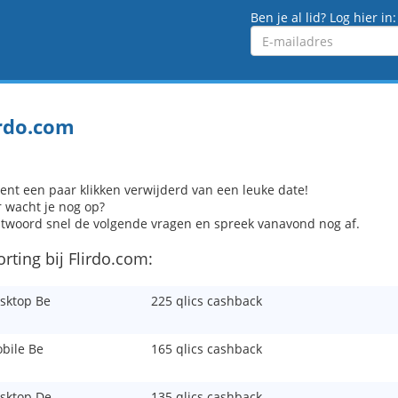
Ben je al lid? Log hier in:
Emailadres
irdo.com
ent een paar klikken verwijderd van een leuke date!
 wacht je nog op?
twoord snel de volgende vragen en spreek vanavond nog af.
orting bij Flirdo.com:
sktop Be
225 qlics cashback
bile Be
165 qlics cashback
sktop De
135 qlics cashback