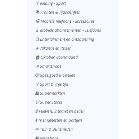
🏅 Kleding - Sport
📚 Kranten & Tijdschriften
🎧 Mobiele Telefoons - accessoires
📱 Mobiele abonnementen - Telefoons
📺 Entertainment en ontspanning
✈️ Vakantie en Reizen
🏠 Oktober woonmaand
🌿 Smartshops
🎲 Speelgoed & Spellen
🏅 Sport & Vrije tijd
🛍️ Supermarkten
🛒 Super Stores
🌐 Televisie, internet en bellen
💃 Themafeesten en partijen
🌱 Tuin & Buitenleven
🛍️ Webshops