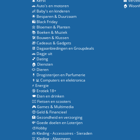
🎄 Kerst
🏢 Verzek
🚗 Auto's en motoren
🏠 Woonh
👶 Baby's en kinderen
🌟 Besparen & Duurzaam
🛍️ Black Friday
🌼 Bloemen & Planten
📚 Boeken & Muziek
🛠️ Bouwen & Klussen
🎁 Cadeaus & Gadgets
📆 Dagaanbiedingen en Groupdeals
🚗 Dagje uit
💕 Dating
🏠 Diensten
🐶 Dieren
💊 Drogisterijen en Parfumerie
👨‍💻 Computers en elektronica
⚡ Energie
🔞 Erotiek 18+
🍽️ Eten en drinken
🚴‍♂️ Fietsen en scooters
🎮 Games & Multimedia
🤑 Geld & Financieel
🏥 Gezondheid en verzorging
💸 Goede doelen en Loterijen
🎨Hobby
👜 Kleding - Accessoires - Sieraden
👚 Kleding - Algemeen