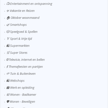
📺 Entertainment en ontspanning
✈️ Vakantie en Reizen
🏠 Oktober woonmaand
🌿 Smartshops
🎲 Speelgoed & Spellen
🏅 Sport & Vrije tijd
🛍️ Supermarkten
🛒 Super Stores
🌐 Televisie, internet en bellen
💃 Themafeesten en partijen
🌱 Tuin & Buitenleven
🛍️ Webshops
🏫 Werk en opleiding
🛀 Wonen - Badkamer
🛡️ Wonen - Beveiligen