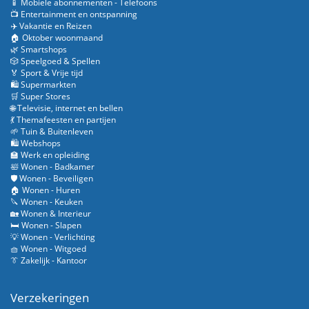
📱 Mobiele abonnementen - Telefoons
📺 Entertainment en ontspanning
✈️ Vakantie en Reizen
🏠 Oktober woonmaand
🌿 Smartshops
🎲 Speelgoed & Spellen
🏅 Sport & Vrije tijd
🛍️ Supermarkten
🛒 Super Stores
🌐 Televisie, internet en bellen
💃 Themafeesten en partijen
🌱 Tuin & Buitenleven
🛍️ Webshops
🏫 Werk en opleiding
🛀 Wonen - Badkamer
🛡️ Wonen - Beveiligen
🏠 Wonen - Huren
🔪 Wonen - Keuken
🏡 Wonen & Interieur
🛏️ Wonen - Slapen
💡 Wonen - Verlichting
🧺 Wonen - Witgoed
👔 Zakelijk - Kantoor
Verzekeringen