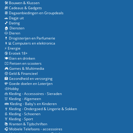
🛠️ Bouwen & Klussen
🎁 Cadeaus & Gadgets
📆 Dagaanbiedingen en Groupdeals
🚗 Dagje uit
💕 Dating
🏠 Diensten
🐶 Dieren
💊 Drogisterijen en Parfumerie
👨‍💻 Computers en elektronica
⚡ Energie
🔞 Erotiek 18+
🍽️ Eten en drinken
🚴‍♂️ Fietsen en scooters
🎮 Games & Multimedia
🤑 Geld & Financieel
🏥 Gezondheid en verzorging
💸 Goede doelen en Loterijen
🎨Hobby
👜 Kleding - Accessoires - Sieraden
👚 Kleding - Algemeen
👪 Kleding - Baby's en Kinderen
👙 Kleding - Ondergoed & Lingerie & Sokken
👢 Kleding - Schoenen
🏅 Kleding - Sport
📚 Kranten & Tijdschriften
🎧 Mobiele Telefoons - accessoires