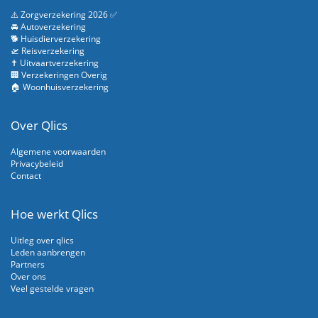
⚠️ Zorgverzekering 2026 ✅
🚘 Autoverzekering
🐕 Huisdierverzekering
🛫 Reisverzekering
✝️ Uitvaartverzekering
🏢 Verzekeringen Overig
🏠 Woonhuisverzekering
Over Qlics
Algemene voorwaarden
Privacybeleid
Contact
Hoe werkt Qlics
Uitleg over qlics
Leden aanbrengen
Partners
Over ons
Veel gestelde vragen