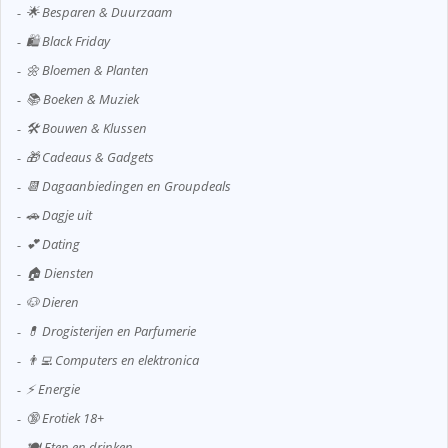
🌟 Besparen & Duurzaam
🛍️ Black Friday
🌼 Bloemen & Planten
📚 Boeken & Muziek
🛠️ Bouwen & Klussen
🎁 Cadeaus & Gadgets
📆 Dagaanbiedingen en Groupdeals
🚗 Dagje uit
💕 Dating
🏠 Diensten
🐶 Dieren
💊 Drogisterijen en Parfumerie
👨‍💻 Computers en elektronica
⚡ Energie
🔞 Erotiek 18+
🍽️ Eten en drinken