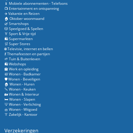
📱 Mobiele abonnementen - Telefoons
📺 Entertainment en ontspanning
✈️ Vakantie en Reizen
🏠 Oktober woonmaand
🌿 Smartshops
🎲 Speelgoed & Spellen
🏅 Sport & Vrije tijd
🛍️ Supermarkten
🛒 Super Stores
🌐 Televisie, internet en bellen
💃 Themafeesten en partijen
🌱 Tuin & Buitenleven
🛍️ Webshops
🏫 Werk en opleiding
🛀 Wonen - Badkamer
🛡️ Wonen - Beveiligen
🏠 Wonen - Huren
🔪 Wonen - Keuken
🏡 Wonen & Interieur
🛏️ Wonen - Slapen
💡 Wonen - Verlichting
🧺 Wonen - Witgoed
👔 Zakelijk - Kantoor
Verzekeringen