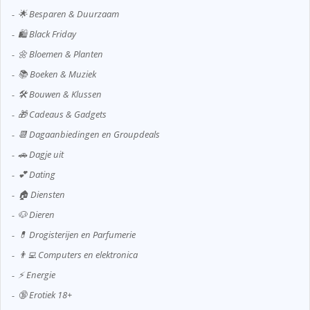
🌟 Besparen & Duurzaam
🛍️ Black Friday
🌼 Bloemen & Planten
📚 Boeken & Muziek
🛠️ Bouwen & Klussen
🎁 Cadeaus & Gadgets
📆 Dagaanbiedingen en Groupdeals
🚗 Dagje uit
💕 Dating
🏠 Diensten
🐶 Dieren
💊 Drogisterijen en Parfumerie
👨‍💻 Computers en elektronica
⚡ Energie
🔞 Erotiek 18+