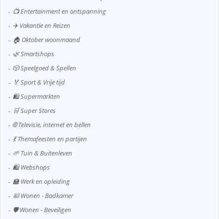
📺 Entertainment en ontspanning
✈️ Vakantie en Reizen
🏠 Oktober woonmaand
🌿 Smartshops
🎲 Speelgoed & Spellen
🏅 Sport & Vrije tijd
🛍️ Supermarkten
🛒 Super Stores
🌐 Televisie, internet en bellen
💃 Themafeesten en partijen
🌱 Tuin & Buitenleven
🛍️ Webshops
🏫 Werk en opleiding
🛀 Wonen - Badkamer
🛡️ Wonen - Beveiligen