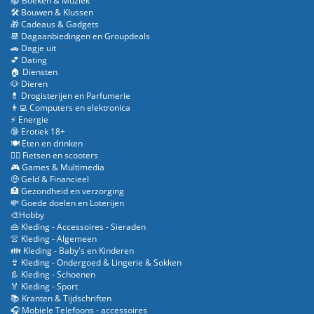
📚 Boeken & Muziek
🛠️ Bouwen & Klussen
🎁 Cadeaus & Gadgets
📆 Dagaanbiedingen en Groupdeals
🚗 Dagje uit
💕 Dating
🏠 Diensten
🐶 Dieren
💊 Drogisterijen en Parfumerie
👨‍💻 Computers en elektronica
⚡ Energie
🔞 Erotiek 18+
🍽️ Eten en drinken
🚴‍♂️ Fietsen en scooters
🎮 Games & Multimedia
🤑 Geld & Financieel
🏥 Gezondheid en verzorging
💸 Goede doelen en Loterijen
🎨Hobby
👜 Kleding - Accessoires - Sieraden
👚 Kleding - Algemeen
👪 Kleding - Baby's en Kinderen
👙 Kleding - Ondergoed & Lingerie & Sokken
👢 Kleding - Schoenen
🏅 Kleding - Sport
📚 Kranten & Tijdschriften
🎧 Mobiele Telefoons - accessoires