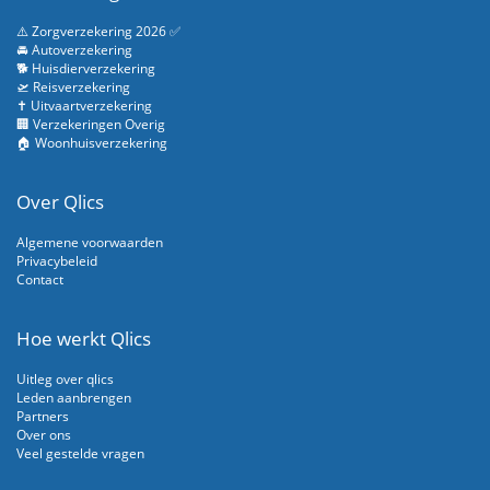
⚠️ Zorgverzekering 2026 ✅
🚘 Autoverzekering
🐕 Huisdierverzekering
🛫 Reisverzekering
✝️ Uitvaartverzekering
🏢 Verzekeringen Overig
🏠 Woonhuisverzekering
Over Qlics
Algemene voorwaarden
Privacybeleid
Contact
Hoe werkt Qlics
Uitleg over qlics
Leden aanbrengen
Partners
Over ons
Veel gestelde vragen