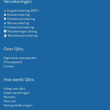
Verzekeringen
⚠️ Zorgverzekering 2026 ✅
🚘 Autoverzekering
🐕 Huisdierverzekering
🛫 Reisverzekering
✝️ Uitvaartverzekering
🏢 Verzekeringen Overig
🏠 Woonhuisverzekering
Over Qlics
Algemene voorwaarden
Privacybeleid
Contact
Hoe werkt Qlics
Uitleg over qlics
Leden aanbrengen
Partners
Over ons
Veel gestelde vragen