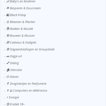
👶 Baby's en kinderen
🌟 Besparen & Duurzaam
🛍️ Black Friday
🌼 Bloemen & Planten
📚 Boeken & Muziek
🛠️ Bouwen & Klussen
🎁 Cadeaus & Gadgets
📆 Dagaanbiedingen en Groupdeals
🚗 Dagje uit
💕 Dating
🏠 Diensten
🐶 Dieren
💊 Drogisterijen en Parfumerie
👨‍💻 Computers en elektronica
⚡ Energie
🔞 Erotiek 18+