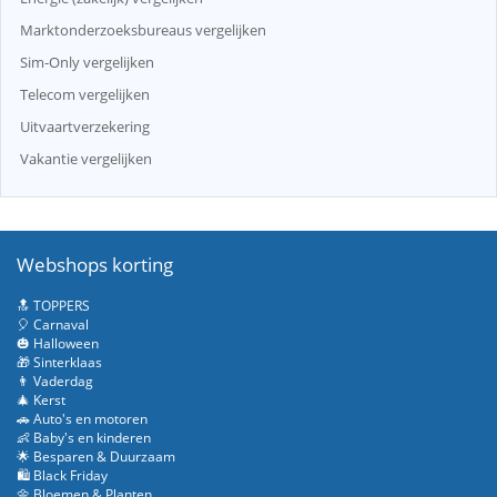
Marktonderzoeksbureaus vergelijken
Sim-Only vergelijken
Telecom vergelijken
Uitvaartverzekering
Vakantie vergelijken
Webshops korting
🔝 TOPPERS
🎈 Carnaval
🎃 Halloween
🎁 Sinterklaas
👨 Vaderdag
🎄 Kerst
🚗 Auto's en motoren
👶 Baby's en kinderen
🌟 Besparen & Duurzaam
🛍️ Black Friday
🌼 Bloemen & Planten