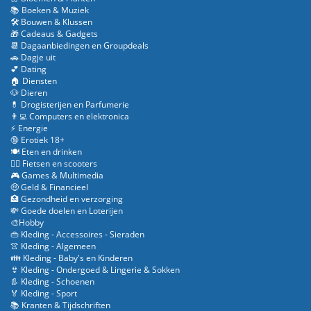
📚 Boeken & Muziek
🛠️ Bouwen & Klussen
🎁 Cadeaus & Gadgets
📆 Dagaanbiedingen en Groupdeals
🚗 Dagje uit
💕 Dating
🏠 Diensten
🐶 Dieren
💊 Drogisterijen en Parfumerie
👨‍💻 Computers en elektronica
⚡ Energie
🔞 Erotiek 18+
🍽️ Eten en drinken
🚴‍♂️ Fietsen en scooters
🎮 Games & Multimedia
🤑 Geld & Financieel
🏥 Gezondheid en verzorging
💸 Goede doelen en Loterijen
🎨Hobby
👜 Kleding - Accessoires - Sieraden
👚 Kleding - Algemeen
👪 Kleding - Baby's en Kinderen
👙 Kleding - Ondergoed & Lingerie & Sokken
👢 Kleding - Schoenen
🏅 Kleding - Sport
📚 Kranten & Tijdschriften