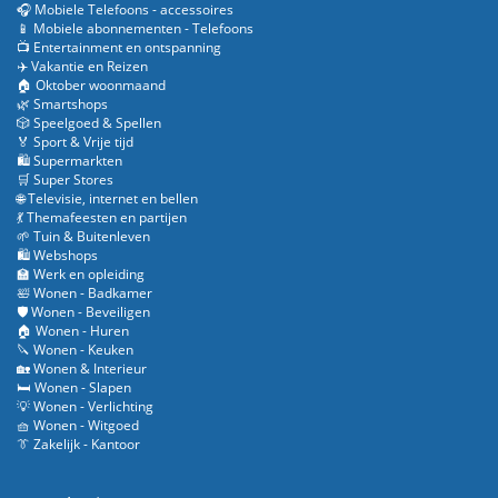
🎧 Mobiele Telefoons - accessoires
📱 Mobiele abonnementen - Telefoons
📺 Entertainment en ontspanning
✈️ Vakantie en Reizen
🏠 Oktober woonmaand
🌿 Smartshops
🎲 Speelgoed & Spellen
🏅 Sport & Vrije tijd
🛍️ Supermarkten
🛒 Super Stores
🌐 Televisie, internet en bellen
💃 Themafeesten en partijen
🌱 Tuin & Buitenleven
🛍️ Webshops
🏫 Werk en opleiding
🛀 Wonen - Badkamer
🛡️ Wonen - Beveiligen
🏠 Wonen - Huren
🔪 Wonen - Keuken
🏡 Wonen & Interieur
🛏️ Wonen - Slapen
💡 Wonen - Verlichting
🧺 Wonen - Witgoed
👔 Zakelijk - Kantoor