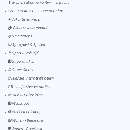
📱 Mobiele abonnementen - Telefoons
📺 Entertainment en ontspanning
✈️ Vakantie en Reizen
🏠 Oktober woonmaand
🌿 Smartshops
🎲 Speelgoed & Spellen
🏅 Sport & Vrije tijd
🛍️ Supermarkten
🛒 Super Stores
🌐 Televisie, internet en bellen
💃 Themafeesten en partijen
🌱 Tuin & Buitenleven
🛍️ Webshops
🏫 Werk en opleiding
🛀 Wonen - Badkamer
🛡️ Wonen - Beveiligen