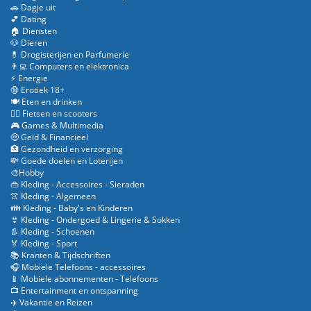
🚗 Dagje uit
💕 Dating
🏠 Diensten
🐶 Dieren
💊 Drogisterijen en Parfumerie
👨‍💻 Computers en elektronica
⚡ Energie
🔞 Erotiek 18+
🍽️ Eten en drinken
🚴‍♂️ Fietsen en scooters
🎮 Games & Multimedia
🤑 Geld & Financieel
🏥 Gezondheid en verzorging
💸 Goede doelen en Loterijen
🎨Hobby
👜 Kleding - Accessoires - Sieraden
👚 Kleding - Algemeen
👪 Kleding - Baby's en Kinderen
👙 Kleding - Ondergoed & Lingerie & Sokken
👢 Kleding - Schoenen
🏅 Kleding - Sport
📚 Kranten & Tijdschriften
🎧 Mobiele Telefoons - accessoires
📱 Mobiele abonnementen - Telefoons
📺 Entertainment en ontspanning
✈️ Vakantie en Reizen