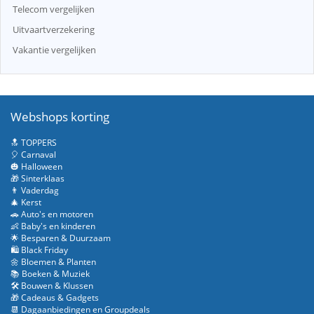
Telecom vergelijken
Uitvaartverzekering
Vakantie vergelijken
Webshops korting
🔝 TOPPERS
🎈 Carnaval
🎃 Halloween
🎁 Sinterklaas
👨 Vaderdag
🎄 Kerst
🚗 Auto's en motoren
👶 Baby's en kinderen
🌟 Besparen & Duurzaam
🛍️ Black Friday
🌼 Bloemen & Planten
📚 Boeken & Muziek
🛠️ Bouwen & Klussen
🎁 Cadeaus & Gadgets
📆 Dagaanbiedingen en Groupdeals