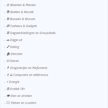
🌼 Bloemen & Planten
📚 Boeken & Muziek
🛠️ Bouwen & Klussen
🎁 Cadeaus & Gadgets
📆 Dagaanbiedingen en Groupdeals
🚗 Dagje uit
💕 Dating
🏠 Diensten
🐶 Dieren
💊 Drogisterijen en Parfumerie
👨‍💻 Computers en elektronica
⚡ Energie
🔞 Erotiek 18+
🍽️ Eten en drinken
🚴‍♂️ Fietsen en scooters