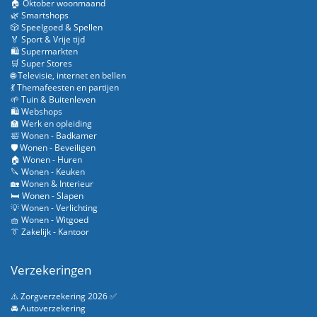
🏠 Oktober woonmaand
🌿 Smartshops
🎲 Speelgoed & Spellen
🏅 Sport & Vrije tijd
🛍️ Supermarkten
🛒 Super Stores
🌐 Televisie, internet en bellen
💃 Themafeesten en partijen
🌱 Tuin & Buitenleven
🛍️ Webshops
🏫 Werk en opleiding
🛀 Wonen - Badkamer
🛡️ Wonen - Beveiligen
🏠 Wonen - Huren
🔪 Wonen - Keuken
🏡 Wonen & Interieur
🛏️ Wonen - Slapen
💡 Wonen - Verlichting
🧺 Wonen - Witgoed
👔 Zakelijk - Kantoor
Verzekeringen
⚠️ Zorgverzekering 2026 ✅
🚘 Autoverzekering