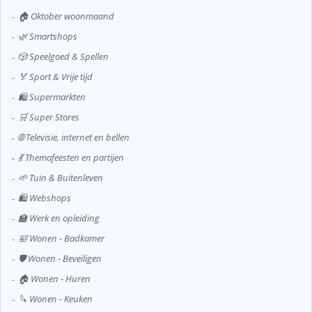
🏠 Oktober woonmaand
🌿 Smartshops
🎲 Speelgoed & Spellen
🏅 Sport & Vrije tijd
🛍️ Supermarkten
🛒 Super Stores
🌐 Televisie, internet en bellen
💃 Themafeesten en partijen
🌱 Tuin & Buitenleven
🛍️ Webshops
🏫 Werk en opleiding
🛀 Wonen - Badkamer
🛡️ Wonen - Beveiligen
🏠 Wonen - Huren
🔪 Wonen - Keuken