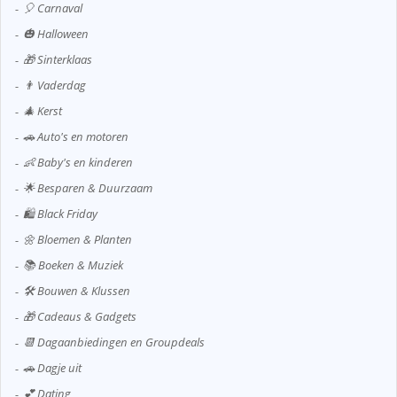
🎈 Carnaval
🎃 Halloween
🎁 Sinterklaas
👨 Vaderdag
🎄 Kerst
🚗 Auto's en motoren
👶 Baby's en kinderen
🌟 Besparen & Duurzaam
🛍️ Black Friday
🌼 Bloemen & Planten
📚 Boeken & Muziek
🛠️ Bouwen & Klussen
🎁 Cadeaus & Gadgets
📆 Dagaanbiedingen en Groupdeals
🚗 Dagje uit
💕 Dating