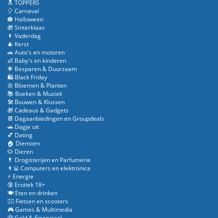
🔝 TOPPERS
🎈 Carnaval
🎃 Halloween
🎁 Sinterklaas
👨 Vaderdag
🎄 Kerst
🚗 Auto's en motoren
👶 Baby's en kinderen
🌟 Besparen & Duurzaam
🛍️ Black Friday
🌼 Bloemen & Planten
📚 Boeken & Muziek
🛠️ Bouwen & Klussen
🎁 Cadeaus & Gadgets
📆 Dagaanbiedingen en Groupdeals
🚗 Dagje uit
💕 Dating
🏠 Diensten
🐶 Dieren
💊 Drogisterijen en Parfumerie
👨‍💻 Computers en elektronica
⚡ Energie
🔞 Erotiek 18+
🍽️ Eten en drinken
🚴‍♂️ Fietsen en scooters
🎮 Games & Multimedia
🤑 Geld & Financieel