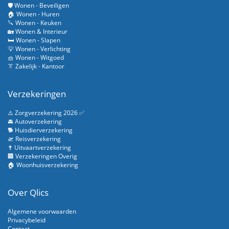
🛡️ Wonen - Beveiligen
🏠 Wonen - Huren
🔪 Wonen - Keuken
🏡 Wonen & Interieur
🛏️ Wonen - Slapen
💡 Wonen - Verlichting
🧺 Wonen - Witgoed
👔 Zakelijk - Kantoor
Verzekeringen
⚠️ Zorgverzekering 2026 ✅
🚘 Autoverzekering
🐕 Huisdierverzekering
🛫 Reisverzekering
✝️ Uitvaartverzekering
🏢 Verzekeringen Overig
🏠 Woonhuisverzekering
Over Qlics
Algemene voorwaarden
Privacybeleid
Contact