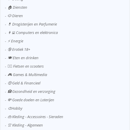
🏠 Diensten
🐶 Dieren
💊 Drogisterijen en Parfumerie
👨‍💻 Computers en elektronica
⚡ Energie
🔞 Erotiek 18+
🍽️ Eten en drinken
🚴‍♂️ Fietsen en scooters
🎮 Games & Multimedia
🤑 Geld & Financieel
🏥 Gezondheid en verzorging
💸 Goede doelen en Loterijen
🎨Hobby
👜 Kleding - Accessoires - Sieraden
👚 Kleding - Algemeen