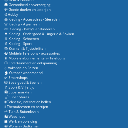
🏥 Gezondheid en verzorging
💸 Goede doelen en Loterijen
🎨Hobby
👜 Kleding - Accessoires - Sieraden
👚 Kleding - Algemeen
👪 Kleding - Baby's en Kinderen
👙 Kleding - Ondergoed & Lingerie & Sokken
👢 Kleding - Schoenen
🏅 Kleding - Sport
📚 Kranten & Tijdschriften
🎧 Mobiele Telefoons - accessoires
📱 Mobiele abonnementen - Telefoons
📺 Entertainment en ontspanning
✈️ Vakantie en Reizen
🏠 Oktober woonmaand
🌿 Smartshops
🎲 Speelgoed & Spellen
🏅 Sport & Vrije tijd
🛍️ Supermarkten
🛒 Super Stores
🌐 Televisie, internet en bellen
💃 Themafeesten en partijen
🌱 Tuin & Buitenleven
🛍️ Webshops
🏫 Werk en opleiding
🛀 Wonen - Badkamer