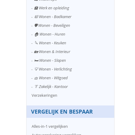
🏫 Werk en opleiding
🛀 Wonen - Badkamer
🛡️ Wonen - Beveiligen
🏠 Wonen - Huren
🔪 Wonen - Keuken
🏡 Wonen & Interieur
🛏️ Wonen - Slapen
💡 Wonen - Verlichting
🧺 Wonen - Witgoed
👔 Zakelijk - Kantoor
Verzekeringen
VERGELIJK EN BESPAAR
Alles-in-1 vergelijken