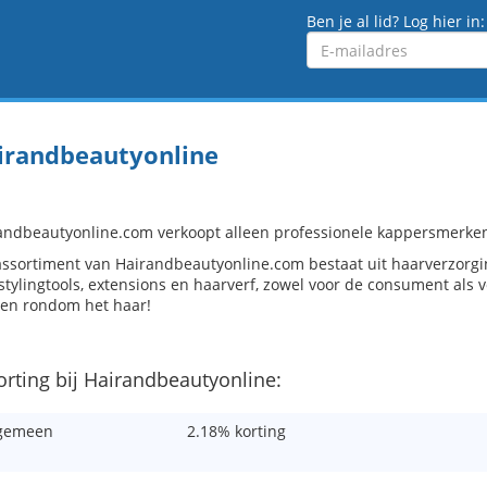
Ben je al lid? Log hier in:
Emailadres
irandbeautyonline
andbeautyonline.com verkoopt alleen professionele kappersmerken,
assortiment van Hairandbeautyonline.com bestaat uit haarverzorgi
tylingtools, extensions en haarverf, zowel voor de consument als vo
 en rondom het haar!
orting bij Hairandbeautyonline:
gemeen
2.18% korting