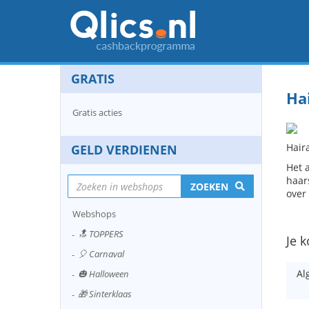
GRATIS
Ha
Gratis acties
Hair
GELD VERDIENEN
Het 
haars
ZOEKEN
over
Webshops
🔝 TOPPERS
Je k
🎈 Carnaval
Al
🎃 Halloween
🎁 Sinterklaas