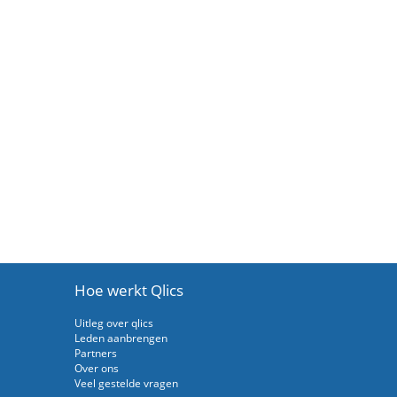
Hoe werkt Qlics
Uitleg over qlics
Leden aanbrengen
Partners
Over ons
Veel gestelde vragen