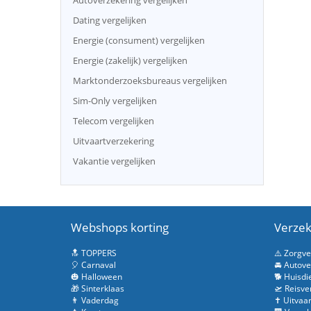
Autoverzekering vergelijken
Dating vergelijken
Energie (consument) vergelijken
Energie (zakelijk) vergelijken
Marktonderzoeksbureaus vergelijken
Sim-Only vergelijken
Telecom vergelijken
Uitvaartverzekering
Vakantie vergelijken
Webshops korting
Verzek
🔝 TOPPERS
⚠️ Zorgv
🎈 Carnaval
🚘 Autove
🎃 Halloween
🐕 Huisdi
🎁 Sinterklaas
🛫 Reisve
👨 Vaderdag
✝️ Uitvaa