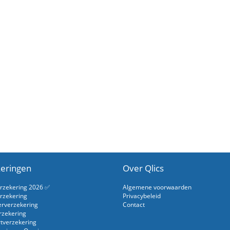
eringen
Over Qlics
erzekering 2026 ✅
Algemene voorwaarden
rzekering
Privacybeleid
erverzekering
Contact
rzekering
rtverzekering