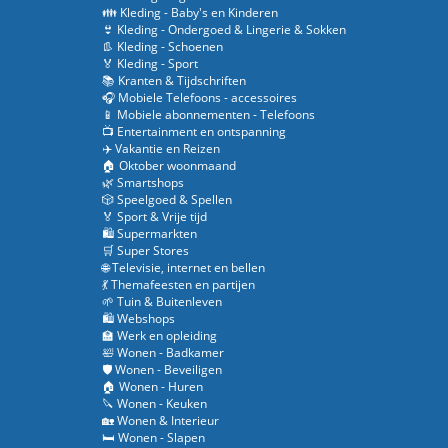
👪 Kleding - Baby's en Kinderen
👙 Kleding - Ondergoed & Lingerie & Sokken
👢 Kleding - Schoenen
🏅 Kleding - Sport
📚 Kranten & Tijdschriften
🎧 Mobiele Telefoons - accessoires
📱 Mobiele abonnementen - Telefoons
📺 Entertainment en ontspanning
✈️ Vakantie en Reizen
🏠 Oktober woonmaand
🌿 Smartshops
🎲 Speelgoed & Spellen
🏅 Sport & Vrije tijd
🛍️ Supermarkten
🛒 Super Stores
🌐 Televisie, internet en bellen
💃 Themafeesten en partijen
🌱 Tuin & Buitenleven
🛍️ Webshops
🏫 Werk en opleiding
🛀 Wonen - Badkamer
🛡️ Wonen - Beveiligen
🏠 Wonen - Huren
🔪 Wonen - Keuken
🏡 Wonen & Interieur
🛏️ Wonen - Slapen