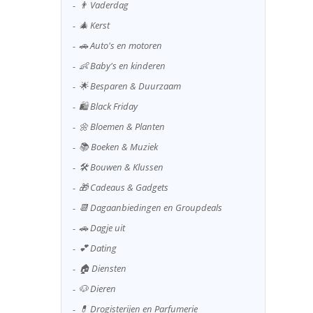
👨 Vaderdag
🎄 Kerst
🚗 Auto's en motoren
👶 Baby's en kinderen
🌟 Besparen & Duurzaam
🛍️ Black Friday
🌼 Bloemen & Planten
📚 Boeken & Muziek
🛠️ Bouwen & Klussen
🎁 Cadeaus & Gadgets
📆 Dagaanbiedingen en Groupdeals
🚗 Dagje uit
💕 Dating
🏠 Diensten
🐶 Dieren
💊 Drogisterijen en Parfumerie