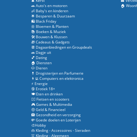
🎄 Kerst
🏢 Verzek
🚗 Auto's en motoren
🏠 Woonh
👶 Baby's en kinderen
🌟 Besparen & Duurzaam
🛍️ Black Friday
🌼 Bloemen & Planten
📚 Boeken & Muziek
🛠️ Bouwen & Klussen
🎁 Cadeaus & Gadgets
📆 Dagaanbiedingen en Groupdeals
🚗 Dagje uit
💕 Dating
🏠 Diensten
🐶 Dieren
💊 Drogisterijen en Parfumerie
👨‍💻 Computers en elektronica
⚡ Energie
🔞 Erotiek 18+
🍽️ Eten en drinken
🚴‍♂️ Fietsen en scooters
🎮 Games & Multimedia
🤑 Geld & Financieel
🏥 Gezondheid en verzorging
💸 Goede doelen en Loterijen
🎨Hobby
👜 Kleding - Accessoires - Sieraden
👚 Kleding - Algemeen