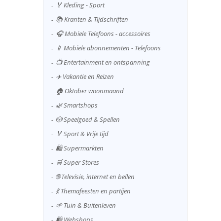
🏅 Kleding - Sport
📚 Kranten & Tijdschriften
🎧 Mobiele Telefoons - accessoires
📱 Mobiele abonnementen - Telefoons
📺 Entertainment en ontspanning
✈️ Vakantie en Reizen
🏠 Oktober woonmaand
🌿 Smartshops
🎲 Speelgoed & Spellen
🏅 Sport & Vrije tijd
🛍️ Supermarkten
🛒 Super Stores
🌐 Televisie, internet en bellen
💃 Themafeesten en partijen
🌱 Tuin & Buitenleven
🛍️ Webshops