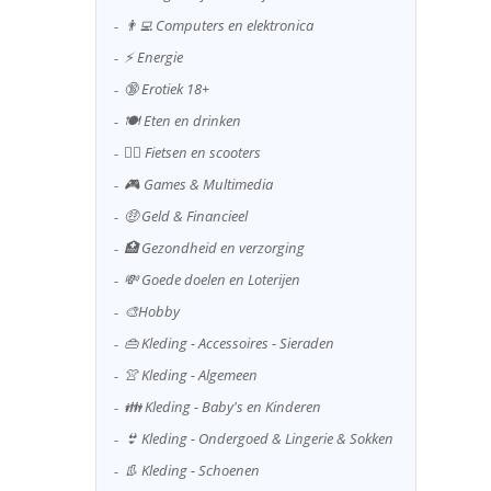
👨‍💻 Computers en elektronica
⚡ Energie
🔞 Erotiek 18+
🍽️ Eten en drinken
🚴‍♂️ Fietsen en scooters
🎮 Games & Multimedia
🤑 Geld & Financieel
🏥 Gezondheid en verzorging
💸 Goede doelen en Loterijen
🎨Hobby
👜 Kleding - Accessoires - Sieraden
👚 Kleding - Algemeen
👪 Kleding - Baby's en Kinderen
👙 Kleding - Ondergoed & Lingerie & Sokken
👢 Kleding - Schoenen