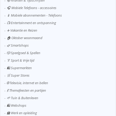
📚 Kranten & Tijdschriften
🎧 Mobiele Telefoons - accessoires
📱 Mobiele abonnementen - Telefoons
📺 Entertainment en ontspanning
✈️ Vakantie en Reizen
🏠 Oktober woonmaand
🌿 Smartshops
🎲 Speelgoed & Spellen
🏅 Sport & Vrije tijd
🛍️ Supermarkten
🛒 Super Stores
🌐 Televisie, internet en bellen
💃 Themafeesten en partijen
🌱 Tuin & Buitenleven
🛍️ Webshops
🏫 Werk en opleiding