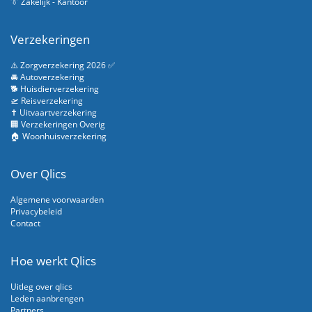
👔 Zakelijk - Kantoor
Verzekeringen
⚠️ Zorgverzekering 2026 ✅
🚘 Autoverzekering
🐕 Huisdierverzekering
🛫 Reisverzekering
✝️ Uitvaartverzekering
🏢 Verzekeringen Overig
🏠 Woonhuisverzekering
Over Qlics
Algemene voorwaarden
Privacybeleid
Contact
Hoe werkt Qlics
Uitleg over qlics
Leden aanbrengen
Partners