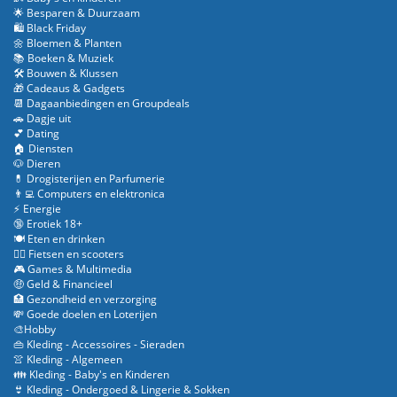
🌟 Besparen & Duurzaam
🛍️ Black Friday
🌼 Bloemen & Planten
📚 Boeken & Muziek
🛠️ Bouwen & Klussen
🎁 Cadeaus & Gadgets
📆 Dagaanbiedingen en Groupdeals
🚗 Dagje uit
💕 Dating
🏠 Diensten
🐶 Dieren
💊 Drogisterijen en Parfumerie
👨‍💻 Computers en elektronica
⚡ Energie
🔞 Erotiek 18+
🍽️ Eten en drinken
🚴‍♂️ Fietsen en scooters
🎮 Games & Multimedia
🤑 Geld & Financieel
🏥 Gezondheid en verzorging
💸 Goede doelen en Loterijen
🎨Hobby
👜 Kleding - Accessoires - Sieraden
👚 Kleding - Algemeen
👪 Kleding - Baby's en Kinderen
👙 Kleding - Ondergoed & Lingerie & Sokken