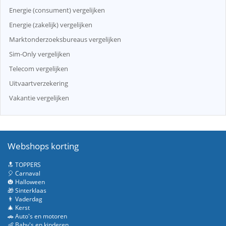
Energie (consument) vergelijken
Energie (zakelijk) vergelijken
Marktonderzoeksbureaus vergelijken
Sim-Only vergelijken
Telecom vergelijken
Uitvaartverzekering
Vakantie vergelijken
Webshops korting
🔝 TOPPERS
🎈 Carnaval
🎃 Halloween
🎁 Sinterklaas
👨 Vaderdag
🎄 Kerst
🚗 Auto's en motoren
👶 Baby's en kinderen