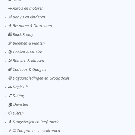
🚗 Auto's en motoren
👶 Baby's en kinderen
🌟 Besparen & Duurzaam
🛍️ Black Friday
🌼 Bloemen & Planten
📚 Boeken & Muziek
🛠️ Bouwen & Klussen
🎁 Cadeaus & Gadgets
📆 Dagaanbiedingen en Groupdeals
🚗 Dagje uit
💕 Dating
🏠 Diensten
🐶 Dieren
💊 Drogisterijen en Parfumerie
👨‍💻 Computers en elektronica