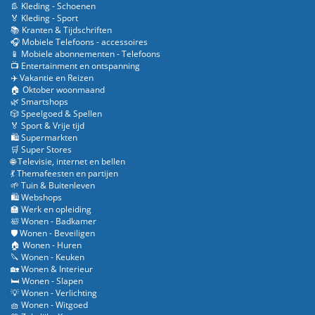
👢 Kleding - Schoenen
🏅 Kleding - Sport
📚 Kranten & Tijdschriften
🎧 Mobiele Telefoons - accessoires
📱 Mobiele abonnementen - Telefoons
📺 Entertainment en ontspanning
✈️ Vakantie en Reizen
🏠 Oktober woonmaand
🌿 Smartshops
🎲 Speelgoed & Spellen
🏅 Sport & Vrije tijd
🛍️ Supermarkten
🛒 Super Stores
🌐 Televisie, internet en bellen
💃 Themafeesten en partijen
🌱 Tuin & Buitenleven
🛍️ Webshops
🏫 Werk en opleiding
🛀 Wonen - Badkamer
🛡️ Wonen - Beveiligen
🏠 Wonen - Huren
🔪 Wonen - Keuken
🏡 Wonen & Interieur
🛏️ Wonen - Slapen
💡 Wonen - Verlichting
🧺 Wonen - Witgoed