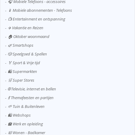
🎧 Mobiele Telefoons - accessoires
📱 Mobiele abonnementen - Telefoons
📺 Entertainment en ontspanning
✈️ Vakantie en Reizen
🏠 Oktober woonmaand
🌿 Smartshops
🎲 Speelgoed & Spellen
🏅 Sport & Vrije tijd
🛍️ Supermarkten
🛒 Super Stores
🌐 Televisie, internet en bellen
💃 Themafeesten en partijen
🌱 Tuin & Buitenleven
🛍️ Webshops
🏫 Werk en opleiding
🛀 Wonen - Badkamer