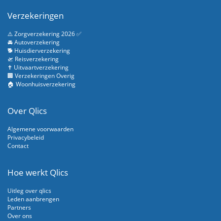
Verzekeringen
⚠️ Zorgverzekering 2026 ✅
🚘 Autoverzekering
🐕 Huisdierverzekering
🛫 Reisverzekering
✝️ Uitvaartverzekering
🏢 Verzekeringen Overig
🏠 Woonhuisverzekering
Over Qlics
Algemene voorwaarden
Privacybeleid
Contact
Hoe werkt Qlics
Uitleg over qlics
Leden aanbrengen
Partners
Over ons