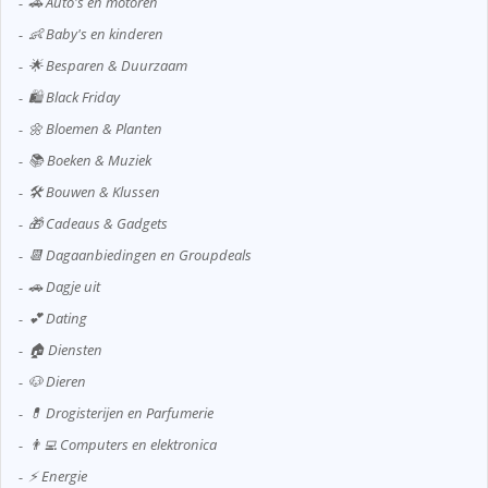
🚗 Auto's en motoren
👶 Baby's en kinderen
🌟 Besparen & Duurzaam
🛍️ Black Friday
🌼 Bloemen & Planten
📚 Boeken & Muziek
🛠️ Bouwen & Klussen
🎁 Cadeaus & Gadgets
📆 Dagaanbiedingen en Groupdeals
🚗 Dagje uit
💕 Dating
🏠 Diensten
🐶 Dieren
💊 Drogisterijen en Parfumerie
👨‍💻 Computers en elektronica
⚡ Energie