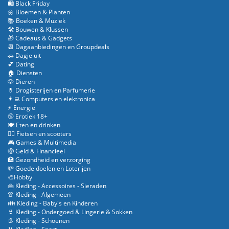
🛍️ Black Friday
🌼 Bloemen & Planten
📚 Boeken & Muziek
🛠️ Bouwen & Klussen
🎁 Cadeaus & Gadgets
📆 Dagaanbiedingen en Groupdeals
🚗 Dagje uit
💕 Dating
🏠 Diensten
🐶 Dieren
💊 Drogisterijen en Parfumerie
👨‍💻 Computers en elektronica
⚡ Energie
🔞 Erotiek 18+
🍽️ Eten en drinken
🚴‍♂️ Fietsen en scooters
🎮 Games & Multimedia
🤑 Geld & Financieel
🏥 Gezondheid en verzorging
💸 Goede doelen en Loterijen
🎨Hobby
👜 Kleding - Accessoires - Sieraden
👚 Kleding - Algemeen
👪 Kleding - Baby's en Kinderen
👙 Kleding - Ondergoed & Lingerie & Sokken
👢 Kleding - Schoenen