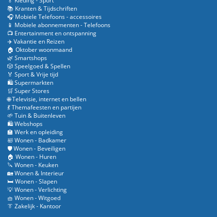
🏅 Kleding - Sport
📚 Kranten & Tijdschriften
🎧 Mobiele Telefoons - accessoires
📱 Mobiele abonnementen - Telefoons
📺 Entertainment en ontspanning
✈️ Vakantie en Reizen
🏠 Oktober woonmaand
🌿 Smartshops
🎲 Speelgoed & Spellen
🏅 Sport & Vrije tijd
🛍️ Supermarkten
🛒 Super Stores
🌐 Televisie, internet en bellen
💃 Themafeesten en partijen
🌱 Tuin & Buitenleven
🛍️ Webshops
🏫 Werk en opleiding
🛀 Wonen - Badkamer
🛡️ Wonen - Beveiligen
🏠 Wonen - Huren
🔪 Wonen - Keuken
🏡 Wonen & Interieur
🛏️ Wonen - Slapen
💡 Wonen - Verlichting
🧺 Wonen - Witgoed
👔 Zakelijk - Kantoor