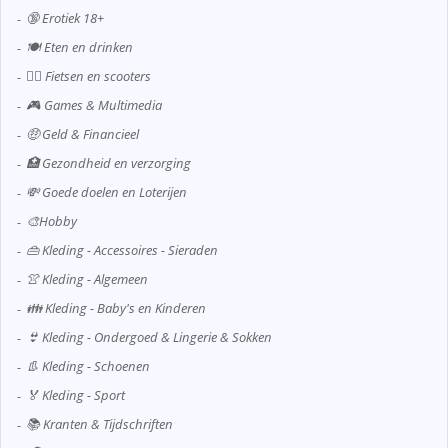
🔞 Erotiek 18+
🍽️ Eten en drinken
🚴‍♂️ Fietsen en scooters
🎮 Games & Multimedia
🤑 Geld & Financieel
🏥 Gezondheid en verzorging
💸 Goede doelen en Loterijen
🎨Hobby
👜 Kleding - Accessoires - Sieraden
👚 Kleding - Algemeen
👪 Kleding - Baby's en Kinderen
👙 Kleding - Ondergoed & Lingerie & Sokken
👢 Kleding - Schoenen
🏅 Kleding - Sport
📚 Kranten & Tijdschriften