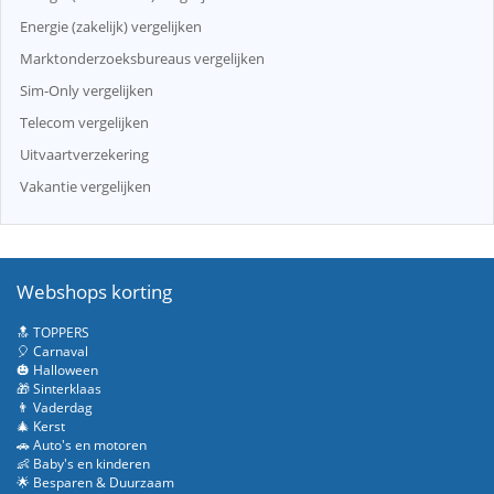
Energie (zakelijk) vergelijken
Marktonderzoeksbureaus vergelijken
Sim-Only vergelijken
Telecom vergelijken
Uitvaartverzekering
Vakantie vergelijken
Webshops korting
🔝 TOPPERS
🎈 Carnaval
🎃 Halloween
🎁 Sinterklaas
👨 Vaderdag
🎄 Kerst
🚗 Auto's en motoren
👶 Baby's en kinderen
🌟 Besparen & Duurzaam