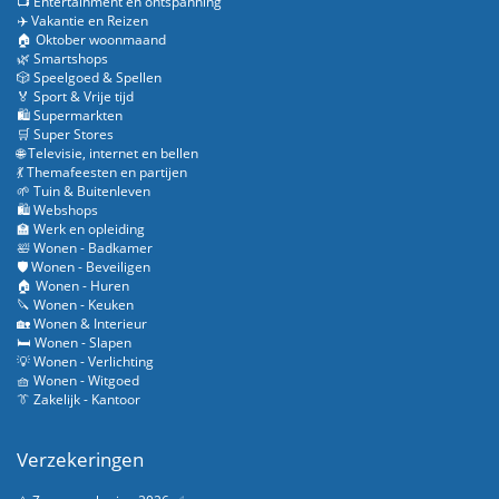
📺 Entertainment en ontspanning
✈️ Vakantie en Reizen
🏠 Oktober woonmaand
🌿 Smartshops
🎲 Speelgoed & Spellen
🏅 Sport & Vrije tijd
🛍️ Supermarkten
🛒 Super Stores
🌐 Televisie, internet en bellen
💃 Themafeesten en partijen
🌱 Tuin & Buitenleven
🛍️ Webshops
🏫 Werk en opleiding
🛀 Wonen - Badkamer
🛡️ Wonen - Beveiligen
🏠 Wonen - Huren
🔪 Wonen - Keuken
🏡 Wonen & Interieur
🛏️ Wonen - Slapen
💡 Wonen - Verlichting
🧺 Wonen - Witgoed
👔 Zakelijk - Kantoor
Verzekeringen