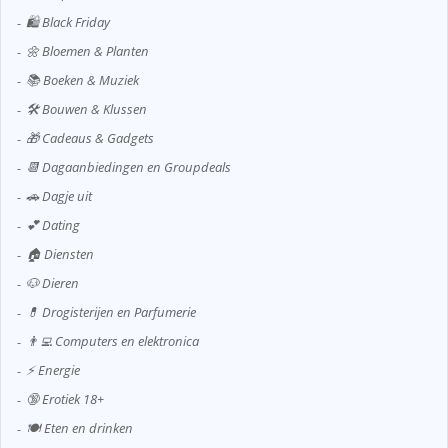
🛍️ Black Friday
🌼 Bloemen & Planten
📚 Boeken & Muziek
🛠️ Bouwen & Klussen
🎁 Cadeaus & Gadgets
📆 Dagaanbiedingen en Groupdeals
🚗 Dagje uit
💕 Dating
🏠 Diensten
🐶 Dieren
💊 Drogisterijen en Parfumerie
👨‍💻 Computers en elektronica
⚡ Energie
🔞 Erotiek 18+
🍽️ Eten en drinken