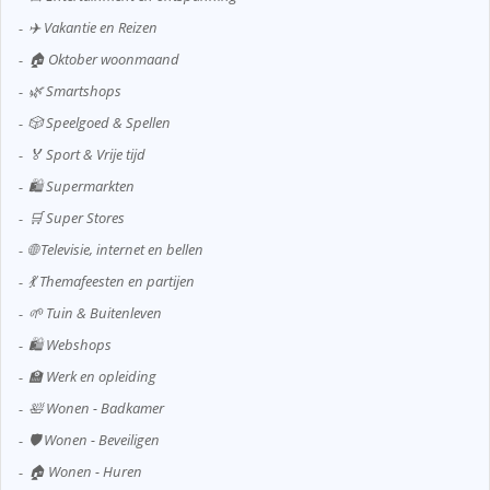
✈️ Vakantie en Reizen
🏠 Oktober woonmaand
🌿 Smartshops
🎲 Speelgoed & Spellen
🏅 Sport & Vrije tijd
🛍️ Supermarkten
🛒 Super Stores
🌐 Televisie, internet en bellen
💃 Themafeesten en partijen
🌱 Tuin & Buitenleven
🛍️ Webshops
🏫 Werk en opleiding
🛀 Wonen - Badkamer
🛡️ Wonen - Beveiligen
🏠 Wonen - Huren