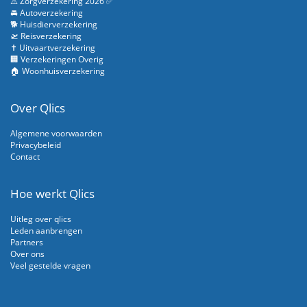
⚠️ Zorgverzekering 2026 ✅
🚘 Autoverzekering
🐕 Huisdierverzekering
🛫 Reisverzekering
✝️ Uitvaartverzekering
🏢 Verzekeringen Overig
🏠 Woonhuisverzekering
Over Qlics
Algemene voorwaarden
Privacybeleid
Contact
Hoe werkt Qlics
Uitleg over qlics
Leden aanbrengen
Partners
Over ons
Veel gestelde vragen