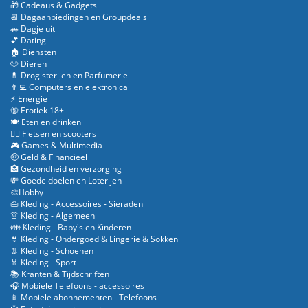
🎁 Cadeaus & Gadgets
📆 Dagaanbiedingen en Groupdeals
🚗 Dagje uit
💕 Dating
🏠 Diensten
🐶 Dieren
💊 Drogisterijen en Parfumerie
👨‍💻 Computers en elektronica
⚡ Energie
🔞 Erotiek 18+
🍽️ Eten en drinken
🚴‍♂️ Fietsen en scooters
🎮 Games & Multimedia
🤑 Geld & Financieel
🏥 Gezondheid en verzorging
💸 Goede doelen en Loterijen
🎨Hobby
👜 Kleding - Accessoires - Sieraden
👚 Kleding - Algemeen
👪 Kleding - Baby's en Kinderen
👙 Kleding - Ondergoed & Lingerie & Sokken
👢 Kleding - Schoenen
🏅 Kleding - Sport
📚 Kranten & Tijdschriften
🎧 Mobiele Telefoons - accessoires
📱 Mobiele abonnementen - Telefoons