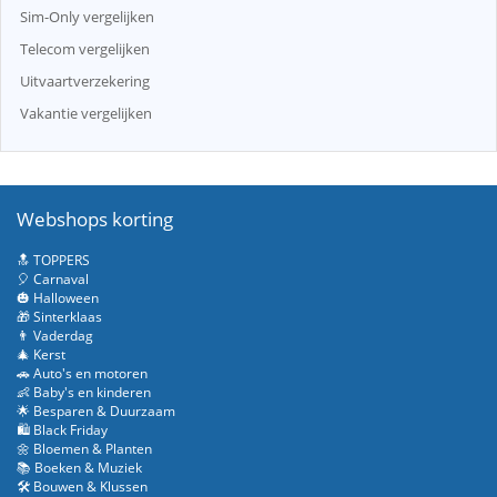
Sim-Only vergelijken
Telecom vergelijken
Uitvaartverzekering
Vakantie vergelijken
Webshops korting
🔝 TOPPERS
🎈 Carnaval
🎃 Halloween
🎁 Sinterklaas
👨 Vaderdag
🎄 Kerst
🚗 Auto's en motoren
👶 Baby's en kinderen
🌟 Besparen & Duurzaam
🛍️ Black Friday
🌼 Bloemen & Planten
📚 Boeken & Muziek
🛠️ Bouwen & Klussen