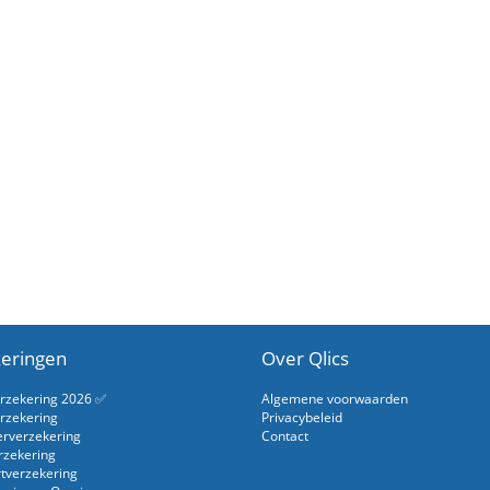
eringen
Over Qlics
erzekering 2026 ✅
Algemene voorwaarden
rzekering
Privacybeleid
erverzekering
Contact
rzekering
rtverzekering