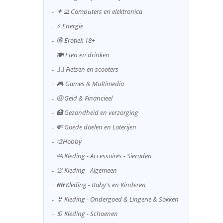
👨‍💻 Computers en elektronica
⚡ Energie
🔞 Erotiek 18+
🍽️ Eten en drinken
🚴‍♂️ Fietsen en scooters
🎮 Games & Multimedia
🤑 Geld & Financieel
🏥 Gezondheid en verzorging
💸 Goede doelen en Loterijen
🎨Hobby
👜 Kleding - Accessoires - Sieraden
👚 Kleding - Algemeen
👪 Kleding - Baby's en Kinderen
👙 Kleding - Ondergoed & Lingerie & Sokken
👢 Kleding - Schoenen