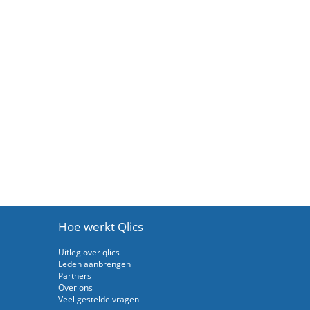
Hoe werkt Qlics
Uitleg over qlics
Leden aanbrengen
Partners
Over ons
Veel gestelde vragen