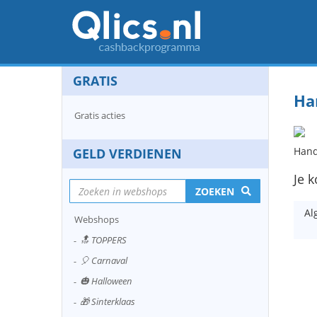
GRATIS
Ha
Gratis acties
Hand
GELD VERDIENEN
Je 
ZOEKEN
Al
Webshops
🔝 TOPPERS
🎈 Carnaval
🎃 Halloween
🎁 Sinterklaas