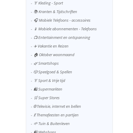
🏅 Kleding - Sport
📚 Kranten & Tijdschriften
🎧 Mobiele Telefoons - accessoires
📱 Mobiele abonnementen - Telefoons
📺 Entertainment en ontspanning
✈️ Vakantie en Reizen
🏠 Oktober woonmaand
🌿 Smartshops
🎲 Speelgoed & Spellen
🏅 Sport & Vrije tijd
🛍️ Supermarkten
🛒 Super Stores
🌐 Televisie, internet en bellen
💃 Themafeesten en partijen
🌱 Tuin & Buitenleven
🛍️ Webshops