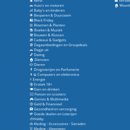
🎄 Kerst
🏢 Verzek
🚗 Auto's en motoren
🏠 Woonh
👶 Baby's en kinderen
🌟 Besparen & Duurzaam
🛍️ Black Friday
🌼 Bloemen & Planten
📚 Boeken & Muziek
🛠️ Bouwen & Klussen
🎁 Cadeaus & Gadgets
📆 Dagaanbiedingen en Groupdeals
🚗 Dagje uit
💕 Dating
🏠 Diensten
🐶 Dieren
💊 Drogisterijen en Parfumerie
👨‍💻 Computers en elektronica
⚡ Energie
🔞 Erotiek 18+
🍽️ Eten en drinken
🚴‍♂️ Fietsen en scooters
🎮 Games & Multimedia
🤑 Geld & Financieel
🏥 Gezondheid en verzorging
💸 Goede doelen en Loterijen
🎨Hobby
👜 Kleding - Accessoires - Sieraden
👚 Kleding - Algemeen