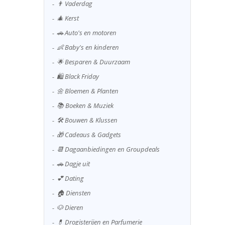
👨 Vaderdag
🎄 Kerst
🚗 Auto's en motoren
👶 Baby's en kinderen
🌟 Besparen & Duurzaam
🛍️ Black Friday
🌼 Bloemen & Planten
📚 Boeken & Muziek
🛠️ Bouwen & Klussen
🎁 Cadeaus & Gadgets
📆 Dagaanbiedingen en Groupdeals
🚗 Dagje uit
💕 Dating
🏠 Diensten
🐶 Dieren
💊 Drogisterijen en Parfumerie