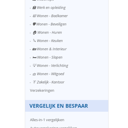
🏫 Werk en opleiding
🛀 Wonen - Badkamer
🛡️ Wonen - Beveiligen
🏠 Wonen - Huren
🔪 Wonen - Keuken
🏡 Wonen & Interieur
🛏️ Wonen - Slapen
💡 Wonen - Verlichting
🧺 Wonen - Witgoed
👔 Zakelijk - Kantoor
Verzekeringen
VERGELIJK EN BESPAAR
Alles-in-1 vergelijken