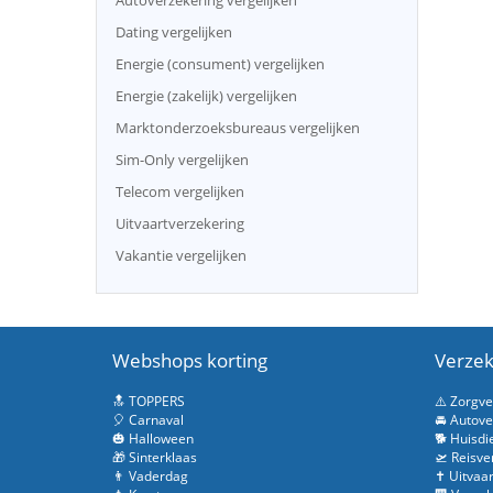
Autoverzekering vergelijken
Dating vergelijken
Energie (consument) vergelijken
Energie (zakelijk) vergelijken
Marktonderzoeksbureaus vergelijken
Sim-Only vergelijken
Telecom vergelijken
Uitvaartverzekering
Vakantie vergelijken
Webshops korting
Verzek
🔝 TOPPERS
⚠️ Zorgv
🎈 Carnaval
🚘 Autove
🎃 Halloween
🐕 Huisdi
🎁 Sinterklaas
🛫 Reisve
👨 Vaderdag
✝️ Uitvaa