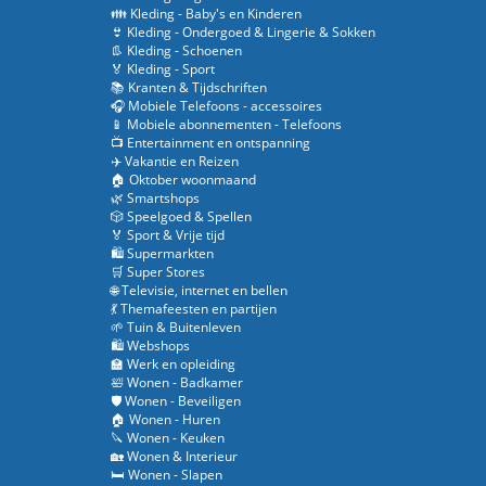
👪 Kleding - Baby's en Kinderen
👙 Kleding - Ondergoed & Lingerie & Sokken
👢 Kleding - Schoenen
🏅 Kleding - Sport
📚 Kranten & Tijdschriften
🎧 Mobiele Telefoons - accessoires
📱 Mobiele abonnementen - Telefoons
📺 Entertainment en ontspanning
✈️ Vakantie en Reizen
🏠 Oktober woonmaand
🌿 Smartshops
🎲 Speelgoed & Spellen
🏅 Sport & Vrije tijd
🛍️ Supermarkten
🛒 Super Stores
🌐 Televisie, internet en bellen
💃 Themafeesten en partijen
🌱 Tuin & Buitenleven
🛍️ Webshops
🏫 Werk en opleiding
🛀 Wonen - Badkamer
🛡️ Wonen - Beveiligen
🏠 Wonen - Huren
🔪 Wonen - Keuken
🏡 Wonen & Interieur
🛏️ Wonen - Slapen