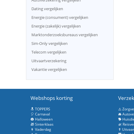
Autoverzekering vergelijken
Dating vergelijken
Energie (consument) vergelijken
Energie (zakelijk) vergelijken
Marktonderzoeksbureaus vergelijken
Sim-Only vergelijken
Telecom vergelijken
Uitvaartverzekering
Vakantie vergelijken
Webshops korting
Verzek
🔝 TOPPERS
⚠️ Zorgv
🎈 Carnaval
🚘 Autove
🎃 Halloween
🐕 Huisdi
🎁 Sinterklaas
🛫 Reisve
👨 Vaderdag
✝️ Uitvaa