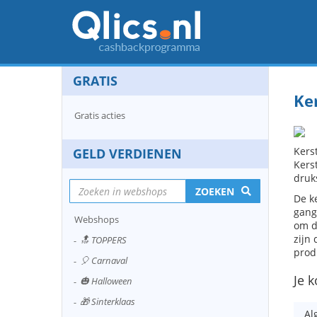
GRATIS
Ke
Gratis acties
Kers
GELD VERDIENEN
Kerst
druk
ZOEKEN
De k
gang
Webshops
om d
zijn
🔝 TOPPERS
prod
🎈 Carnaval
Je k
🎃 Halloween
🎁 Sinterklaas
Al