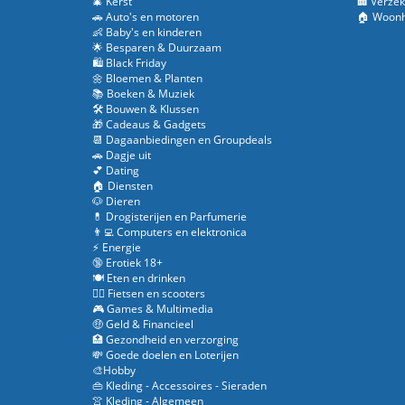
🎄 Kerst
🏢 Verzek
🚗 Auto's en motoren
🏠 Woonh
👶 Baby's en kinderen
🌟 Besparen & Duurzaam
🛍️ Black Friday
🌼 Bloemen & Planten
📚 Boeken & Muziek
🛠️ Bouwen & Klussen
🎁 Cadeaus & Gadgets
📆 Dagaanbiedingen en Groupdeals
🚗 Dagje uit
💕 Dating
🏠 Diensten
🐶 Dieren
💊 Drogisterijen en Parfumerie
👨‍💻 Computers en elektronica
⚡ Energie
🔞 Erotiek 18+
🍽️ Eten en drinken
🚴‍♂️ Fietsen en scooters
🎮 Games & Multimedia
🤑 Geld & Financieel
🏥 Gezondheid en verzorging
💸 Goede doelen en Loterijen
🎨Hobby
👜 Kleding - Accessoires - Sieraden
👚 Kleding - Algemeen