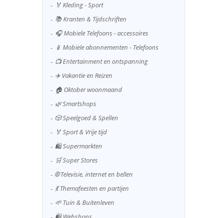
🏅 Kleding - Sport
📚 Kranten & Tijdschriften
🎧 Mobiele Telefoons - accessoires
📱 Mobiele abonnementen - Telefoons
📺 Entertainment en ontspanning
✈️ Vakantie en Reizen
🏠 Oktober woonmaand
🌿 Smartshops
🎲 Speelgoed & Spellen
🏅 Sport & Vrije tijd
🛍️ Supermarkten
🛒 Super Stores
🌐 Televisie, internet en bellen
💃 Themafeesten en partijen
🌱 Tuin & Buitenleven
🛍️ Webshops