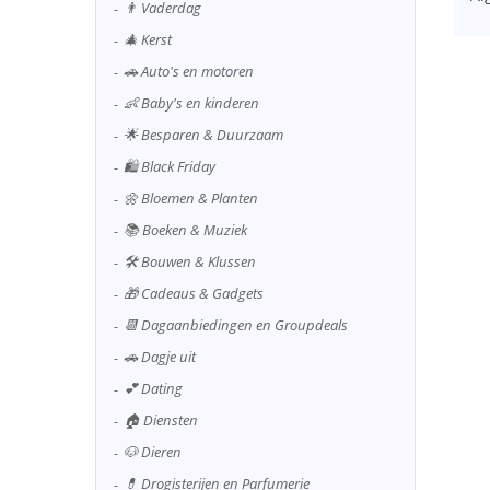
👨 Vaderdag
🎄 Kerst
🚗 Auto's en motoren
👶 Baby's en kinderen
🌟 Besparen & Duurzaam
🛍️ Black Friday
🌼 Bloemen & Planten
📚 Boeken & Muziek
🛠️ Bouwen & Klussen
🎁 Cadeaus & Gadgets
📆 Dagaanbiedingen en Groupdeals
🚗 Dagje uit
💕 Dating
🏠 Diensten
🐶 Dieren
💊 Drogisterijen en Parfumerie