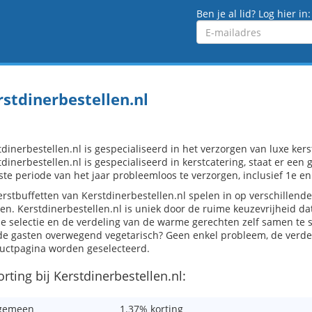
Ben je al lid? Log hier in:
Emailadres
rstdinerbestellen.nl
tdinerbestellen.nl is gespecialiseerd in het verzorgen van luxe ker
dinerbestellen.nl is gespecialiseerd in kerstcatering, staat er een
ste periode van het jaar probleemloos te verzorgen, inclusief 1e en
erstbuffetten van Kerstdinerbestellen.nl spelen in op verschillend
en. Kerstdinerbestellen.nl is uniek door de ruime keuzevrijheid da
e selectie en de verdeling van de warme gerechten zelf samen te ste
 de gasten overwegend vegetarisch? Geen enkel probleem, de verde
uctpagina worden geselecteerd.
orting bij Kerstdinerbestellen.nl:
gemeen
1.37% korting