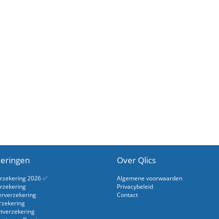
eringen
Over Qlics
erzekering 2026 ✅
Algemene voorwaarden
rzekering
Privacybeleid
erverzekering
Contact
rzekering
rtverzekering