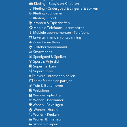
👪 Kleding - Baby's en Kinderen
👙 Kleding - Ondergoed & Lingerie & Sokken
👢 Kleding - Schoenen
🏅 Kleding - Sport
📚 Kranten & Tijdschriften
🎧 Mobiele Telefoons - accessoires
📱 Mobiele abonnementen - Telefoons
📺 Entertainment en ontspanning
✈️ Vakantie en Reizen
🏠 Oktober woonmaand
🌿 Smartshops
🎲 Speelgoed & Spellen
🏅 Sport & Vrije tijd
🛍️ Supermarkten
🛒 Super Stores
🌐 Televisie, internet en bellen
💃 Themafeesten en partijen
🌱 Tuin & Buitenleven
🛍️ Webshops
🏫 Werk en opleiding
🛀 Wonen - Badkamer
🛡️ Wonen - Beveiligen
🏠 Wonen - Huren
🔪 Wonen - Keuken
🏡 Wonen & Interieur
🛏️ Wonen - Slapen