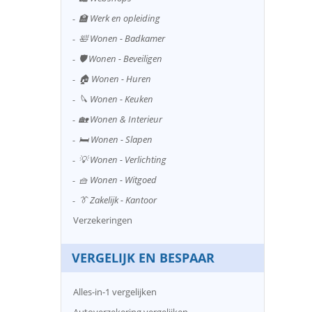
🏫 Werk en opleiding
🛀 Wonen - Badkamer
🛡️ Wonen - Beveiligen
🏠 Wonen - Huren
🔪 Wonen - Keuken
🏡 Wonen & Interieur
🛏️ Wonen - Slapen
💡 Wonen - Verlichting
🧺 Wonen - Witgoed
👔 Zakelijk - Kantoor
Verzekeringen
VERGELIJK EN BESPAAR
Alles-in-1 vergelijken