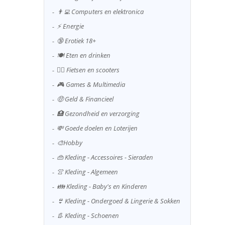
👨‍💻 Computers en elektronica
⚡ Energie
🔞 Erotiek 18+
🍽️ Eten en drinken
🚴‍♂️ Fietsen en scooters
🎮 Games & Multimedia
🤑 Geld & Financieel
🏥 Gezondheid en verzorging
💸 Goede doelen en Loterijen
🎨Hobby
👜 Kleding - Accessoires - Sieraden
👚 Kleding - Algemeen
👪 Kleding - Baby's en Kinderen
👙 Kleding - Ondergoed & Lingerie & Sokken
👢 Kleding - Schoenen