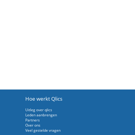
Hoe werkt Qlics
Uitleg over qlics
Leden aanbrengen
Partners
Over ons
Veel gestelde vragen