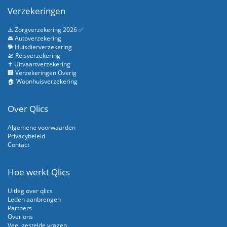
Verzekeringen
⚠️ Zorgverzekering 2026 ✅
🚘 Autoverzekering
🐕 Huisdierverzekering
🛫 Reisverzekering
✝️ Uitvaartverzekering
🏢 Verzekeringen Overig
🏠 Woonhuisverzekering
Over Qlics
Algemene voorwaarden
Privacybeleid
Contact
Hoe werkt Qlics
Uitleg over qlics
Leden aanbrengen
Partners
Over ons
Veel gestelde vragen