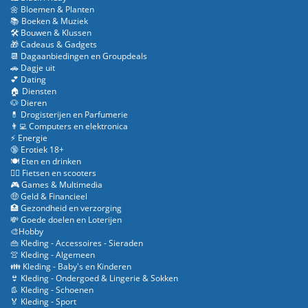
🌼 Bloemen & Planten
📚 Boeken & Muziek
🛠️ Bouwen & Klussen
🎁 Cadeaus & Gadgets
📆 Dagaanbiedingen en Groupdeals
🚗 Dagje uit
💕 Dating
🏠 Diensten
🐶 Dieren
💊 Drogisterijen en Parfumerie
👨‍💻 Computers en elektronica
⚡ Energie
🔞 Erotiek 18+
🍽️ Eten en drinken
🚴‍♂️ Fietsen en scooters
🎮 Games & Multimedia
🤑 Geld & Financieel
🏥 Gezondheid en verzorging
💸 Goede doelen en Loterijen
🎨Hobby
👜 Kleding - Accessoires - Sieraden
👚 Kleding - Algemeen
👪 Kleding - Baby's en Kinderen
👙 Kleding - Ondergoed & Lingerie & Sokken
👢 Kleding - Schoenen
🏅 Kleding - Sport