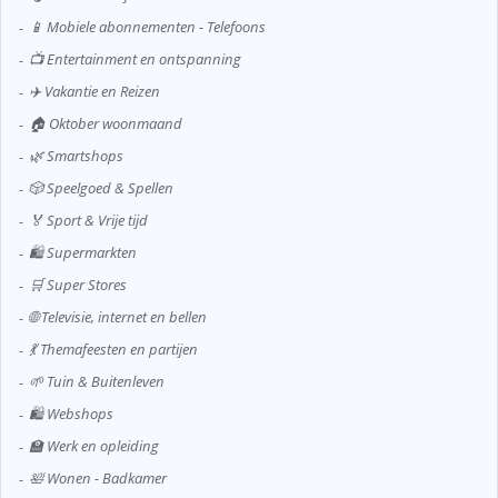
📱 Mobiele abonnementen - Telefoons
📺 Entertainment en ontspanning
✈️ Vakantie en Reizen
🏠 Oktober woonmaand
🌿 Smartshops
🎲 Speelgoed & Spellen
🏅 Sport & Vrije tijd
🛍️ Supermarkten
🛒 Super Stores
🌐 Televisie, internet en bellen
💃 Themafeesten en partijen
🌱 Tuin & Buitenleven
🛍️ Webshops
🏫 Werk en opleiding
🛀 Wonen - Badkamer