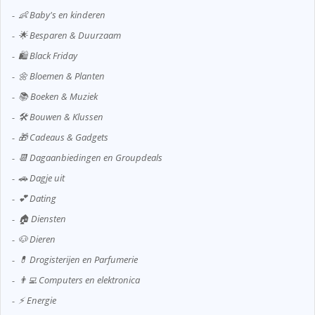
👶 Baby's en kinderen
🌟 Besparen & Duurzaam
🛍️ Black Friday
🌼 Bloemen & Planten
📚 Boeken & Muziek
🛠️ Bouwen & Klussen
🎁 Cadeaus & Gadgets
📆 Dagaanbiedingen en Groupdeals
🚗 Dagje uit
💕 Dating
🏠 Diensten
🐶 Dieren
💊 Drogisterijen en Parfumerie
👨‍💻 Computers en elektronica
⚡ Energie