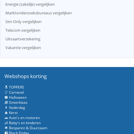
Energie (zakelijk) vergelijken
Marktonderzoeksbureaus vergelijken
Sim-Only vergelijken
Telecom vergelijken
Uitvaartverzekering
Vakantie vergelijken
Webshops korting
🔝 TOPPERS
🎈 Carnaval
🎃 Halloween
🎁 Sinterklaas
👨 Vaderdag
🎄 Kerst
🚗 Auto's en motoren
👶 Baby's en kinderen
🌟 Besparen & Duurzaam
🛍️ Black Friday