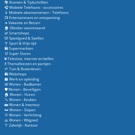
📚 Kranten & Tijdschriften
🎧 Mobiele Telefoons - accessoires
📱 Mobiele abonnementen - Telefoons
📺 Entertainment en ontspanning
✈️ Vakantie en Reizen
🏠 Oktober woonmaand
🌿 Smartshops
🎲 Speelgoed & Spellen
🏅 Sport & Vrije tijd
🛍️ Supermarkten
🛒 Super Stores
🌐 Televisie, internet en bellen
💃 Themafeesten en partijen
🌱 Tuin & Buitenleven
🛍️ Webshops
🏫 Werk en opleiding
🛀 Wonen - Badkamer
🛡️ Wonen - Beveiligen
🏠 Wonen - Huren
🔪 Wonen - Keuken
🏡 Wonen & Interieur
🛏️ Wonen - Slapen
💡 Wonen - Verlichting
🧺 Wonen - Witgoed
👔 Zakelijk - Kantoor