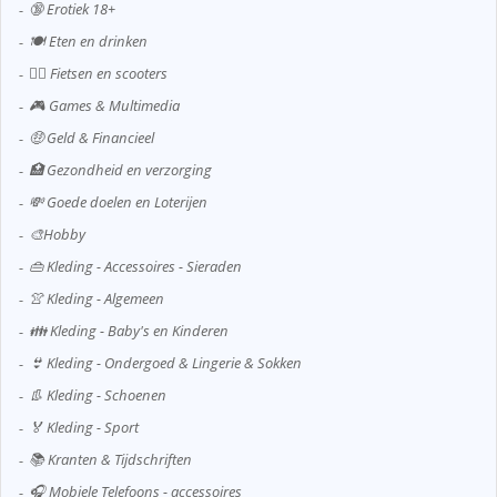
🔞 Erotiek 18+
🍽️ Eten en drinken
🚴‍♂️ Fietsen en scooters
🎮 Games & Multimedia
🤑 Geld & Financieel
🏥 Gezondheid en verzorging
💸 Goede doelen en Loterijen
🎨Hobby
👜 Kleding - Accessoires - Sieraden
👚 Kleding - Algemeen
👪 Kleding - Baby's en Kinderen
👙 Kleding - Ondergoed & Lingerie & Sokken
👢 Kleding - Schoenen
🏅 Kleding - Sport
📚 Kranten & Tijdschriften
🎧 Mobiele Telefoons - accessoires