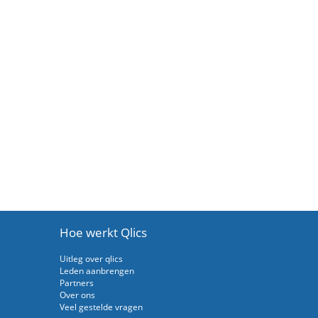
Hoe werkt Qlics
Uitleg over qlics
Leden aanbrengen
Partners
Over ons
Veel gestelde vragen