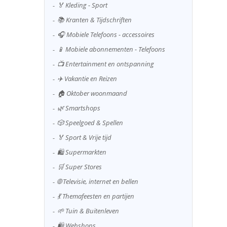
🏅 Kleding - Sport
📚 Kranten & Tijdschriften
🎧 Mobiele Telefoons - accessoires
📱 Mobiele abonnementen - Telefoons
📺 Entertainment en ontspanning
✈️ Vakantie en Reizen
🏠 Oktober woonmaand
🌿 Smartshops
🎲 Speelgoed & Spellen
🏅 Sport & Vrije tijd
🛍️ Supermarkten
🛒 Super Stores
🌐 Televisie, internet en bellen
💃 Themafeesten en partijen
🌱 Tuin & Buitenleven
🛍️ Webshops