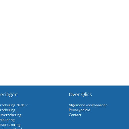
eringen
Over Qlics
erzekering 2026 ✅
Algemene voorwaarden
rzekering
Privacybeleid
erverzekering
Contact
rzekering
rtverzekering