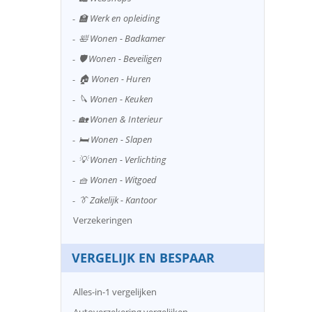
🏫 Werk en opleiding
🛀 Wonen - Badkamer
🛡️ Wonen - Beveiligen
🏠 Wonen - Huren
🔪 Wonen - Keuken
🏡 Wonen & Interieur
🛏️ Wonen - Slapen
💡 Wonen - Verlichting
🧺 Wonen - Witgoed
👔 Zakelijk - Kantoor
Verzekeringen
VERGELIJK EN BESPAAR
Alles-in-1 vergelijken