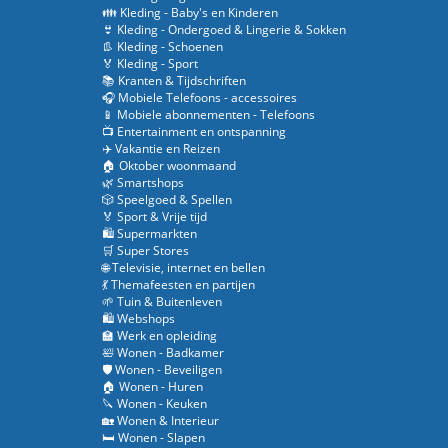
👪 Kleding - Baby's en Kinderen
👙 Kleding - Ondergoed & Lingerie & Sokken
👢 Kleding - Schoenen
🏅 Kleding - Sport
📚 Kranten & Tijdschriften
🎧 Mobiele Telefoons - accessoires
📱 Mobiele abonnementen - Telefoons
📺 Entertainment en ontspanning
✈️ Vakantie en Reizen
🏠 Oktober woonmaand
🌿 Smartshops
🎲 Speelgoed & Spellen
🏅 Sport & Vrije tijd
🛍️ Supermarkten
🛒 Super Stores
🌐 Televisie, internet en bellen
💃 Themafeesten en partijen
🌱 Tuin & Buitenleven
🛍️ Webshops
🏫 Werk en opleiding
🛀 Wonen - Badkamer
🛡️ Wonen - Beveiligen
🏠 Wonen - Huren
🔪 Wonen - Keuken
🏡 Wonen & Interieur
🛏️ Wonen - Slapen