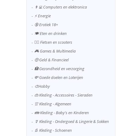
👨‍💻 Computers en elektronica
⚡ Energie
🔞 Erotiek 18+
🍽️ Eten en drinken
🚴‍♂️ Fietsen en scooters
🎮 Games & Multimedia
🤑 Geld & Financieel
🏥 Gezondheid en verzorging
💸 Goede doelen en Loterijen
🎨Hobby
👜 Kleding - Accessoires - Sieraden
👚 Kleding - Algemeen
👪 Kleding - Baby's en Kinderen
👙 Kleding - Ondergoed & Lingerie & Sokken
👢 Kleding - Schoenen