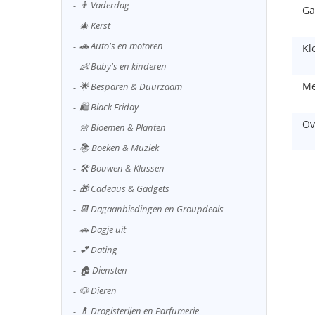
👨 Vaderdag
Ga
🎄 Kerst
🚗 Auto's en motoren
Kl
👶 Baby's en kinderen
Me
🌟 Besparen & Duurzaam
🛍️ Black Friday
Ov
🌼 Bloemen & Planten
📚 Boeken & Muziek
🛠️ Bouwen & Klussen
🎁 Cadeaus & Gadgets
📆 Dagaanbiedingen en Groupdeals
🚗 Dagje uit
💕 Dating
🏠 Diensten
🐶 Dieren
💊 Drogisterijen en Parfumerie