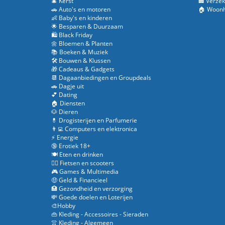
🎄 Kerst
🏢 Verzek
🚗 Auto's en motoren
🏠 Woonh
👶 Baby's en kinderen
🌟 Besparen & Duurzaam
🛍️ Black Friday
🌼 Bloemen & Planten
📚 Boeken & Muziek
🛠️ Bouwen & Klussen
🎁 Cadeaus & Gadgets
📆 Dagaanbiedingen en Groupdeals
🚗 Dagje uit
💕 Dating
🏠 Diensten
🐶 Dieren
💊 Drogisterijen en Parfumerie
👨‍💻 Computers en elektronica
⚡ Energie
🔞 Erotiek 18+
🍽️ Eten en drinken
🚴‍♂️ Fietsen en scooters
🎮 Games & Multimedia
🤑 Geld & Financieel
🏥 Gezondheid en verzorging
💸 Goede doelen en Loterijen
🎨Hobby
👜 Kleding - Accessoires - Sieraden
👚 Kleding - Algemeen