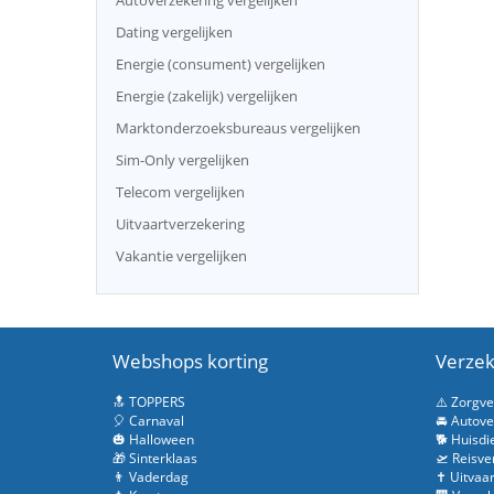
Autoverzekering vergelijken
Dating vergelijken
Energie (consument) vergelijken
Energie (zakelijk) vergelijken
Marktonderzoeksbureaus vergelijken
Sim-Only vergelijken
Telecom vergelijken
Uitvaartverzekering
Vakantie vergelijken
Webshops korting
Verzek
🔝 TOPPERS
⚠️ Zorgv
🎈 Carnaval
🚘 Autove
🎃 Halloween
🐕 Huisdi
🎁 Sinterklaas
🛫 Reisve
👨 Vaderdag
✝️ Uitvaa