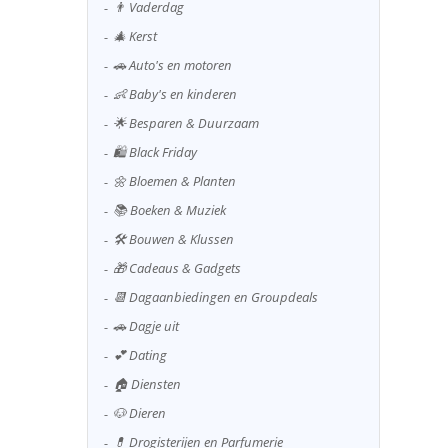
👨 Vaderdag
🎄 Kerst
🚗 Auto's en motoren
👶 Baby's en kinderen
🌟 Besparen & Duurzaam
🛍️ Black Friday
🌼 Bloemen & Planten
📚 Boeken & Muziek
🛠️ Bouwen & Klussen
🎁 Cadeaus & Gadgets
📆 Dagaanbiedingen en Groupdeals
🚗 Dagje uit
💕 Dating
🏠 Diensten
🐶 Dieren
💊 Drogisterijen en Parfumerie