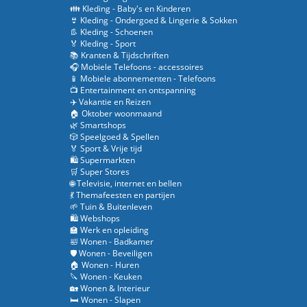
👪 Kleding - Baby's en Kinderen
👙 Kleding - Ondergoed & Lingerie & Sokken
👢 Kleding - Schoenen
🏅 Kleding - Sport
📚 Kranten & Tijdschriften
🎧 Mobiele Telefoons - accessoires
📱 Mobiele abonnementen - Telefoons
📺 Entertainment en ontspanning
✈️ Vakantie en Reizen
🏠 Oktober woonmaand
🌿 Smartshops
🎲 Speelgoed & Spellen
🏅 Sport & Vrije tijd
🛍️ Supermarkten
🛒 Super Stores
🌐 Televisie, internet en bellen
💃 Themafeesten en partijen
🌱 Tuin & Buitenleven
🛍️ Webshops
🏫 Werk en opleiding
🛀 Wonen - Badkamer
🛡️ Wonen - Beveiligen
🏠 Wonen - Huren
🔪 Wonen - Keuken
🏡 Wonen & Interieur
🛏️ Wonen - Slapen