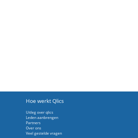
Hoe werkt Qlics
Uitleg over qlics
Leden aanbrengen
Partners
Over ons
Veel gestelde vragen