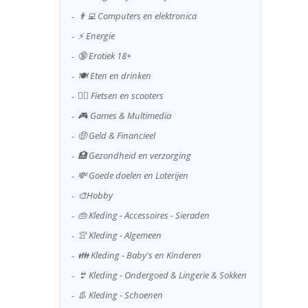
👨‍💻 Computers en elektronica
⚡ Energie
🔞 Erotiek 18+
🍽️ Eten en drinken
🚴‍♂️ Fietsen en scooters
🎮 Games & Multimedia
🤑 Geld & Financieel
🏥 Gezondheid en verzorging
💸 Goede doelen en Loterijen
🎨Hobby
👜 Kleding - Accessoires - Sieraden
👚 Kleding - Algemeen
👪 Kleding - Baby's en Kinderen
👙 Kleding - Ondergoed & Lingerie & Sokken
👢 Kleding - Schoenen