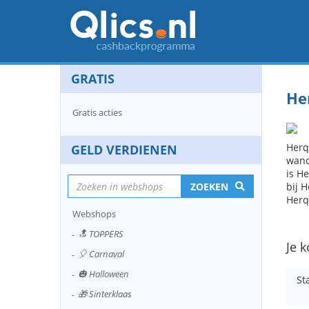
GRATIS
He
Gratis acties
Herq
GELD VERDIENEN
wand
is H
ZOEKEN
bij 
Herq
Webshops
🔝 TOPPERS
Je k
🎈 Carnaval
🎃 Halloween
St
🎁 Sinterklaas