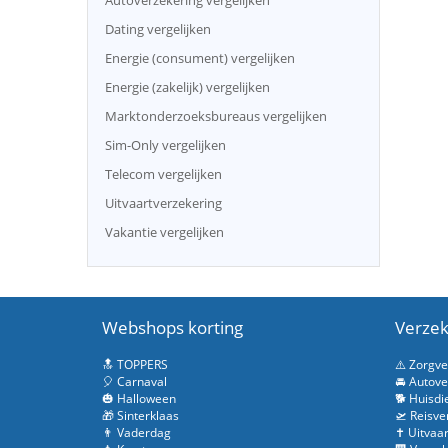
Autoverzekering vergelijken
Dating vergelijken
Energie (consument) vergelijken
Energie (zakelijk) vergelijken
Marktonderzoeksbureaus vergelijken
Sim-Only vergelijken
Telecom vergelijken
Uitvaartverzekering
Vakantie vergelijken
Webshops korting
Verzek
🔝 TOPPERS
⚠️ Zorgv
🎈 Carnaval
🚘 Autove
🎃 Halloween
🐕 Huisdi
🎁 Sinterklaas
🛫 Reisve
👨 Vaderdag
✝️ Uitvaa