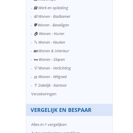
🏫 Werk en opleiding
🛀 Wonen - Badkamer
🛡️ Wonen - Beveiligen
🏠 Wonen - Huren
🔪 Wonen - Keuken
🏡 Wonen & Interieur
🛏️ Wonen - Slapen
💡 Wonen - Verlichting
🧺 Wonen - Witgoed
👔 Zakelijk - Kantoor
Verzekeringen
VERGELIJK EN BESPAAR
Alles-in-1 vergelijken