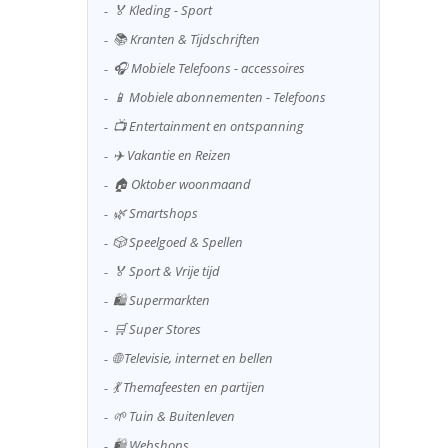
🏅 Kleding - Sport
📚 Kranten & Tijdschriften
🎧 Mobiele Telefoons - accessoires
📱 Mobiele abonnementen - Telefoons
📺 Entertainment en ontspanning
✈️ Vakantie en Reizen
🏠 Oktober woonmaand
🌿 Smartshops
🎲 Speelgoed & Spellen
🏅 Sport & Vrije tijd
🛍️ Supermarkten
🛒 Super Stores
🌐 Televisie, internet en bellen
💃 Themafeesten en partijen
🌱 Tuin & Buitenleven
🛍️ Webshops