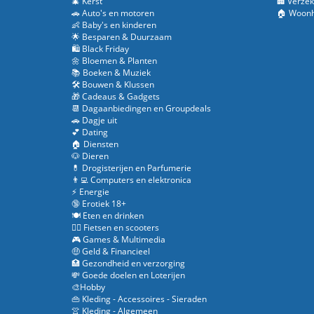
🎄 Kerst
🏢 Verzek
🚗 Auto's en motoren
🏠 Woonh
👶 Baby's en kinderen
🌟 Besparen & Duurzaam
🛍️ Black Friday
🌼 Bloemen & Planten
📚 Boeken & Muziek
🛠️ Bouwen & Klussen
🎁 Cadeaus & Gadgets
📆 Dagaanbiedingen en Groupdeals
🚗 Dagje uit
💕 Dating
🏠 Diensten
🐶 Dieren
💊 Drogisterijen en Parfumerie
👨‍💻 Computers en elektronica
⚡ Energie
🔞 Erotiek 18+
🍽️ Eten en drinken
🚴‍♂️ Fietsen en scooters
🎮 Games & Multimedia
🤑 Geld & Financieel
🏥 Gezondheid en verzorging
💸 Goede doelen en Loterijen
🎨Hobby
👜 Kleding - Accessoires - Sieraden
👚 Kleding - Algemeen