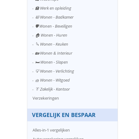
🏫 Werk en opleiding
🛀 Wonen - Badkamer
🛡️ Wonen - Beveiligen
🏠 Wonen - Huren
🔪 Wonen - Keuken
🏡 Wonen & Interieur
🛏️ Wonen - Slapen
💡 Wonen - Verlichting
🧺 Wonen - Witgoed
👔 Zakelijk - Kantoor
Verzekeringen
VERGELIJK EN BESPAAR
Alles-in-1 vergelijken