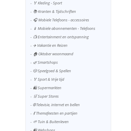
🏅 Kleding - Sport
📚 Kranten & Tijdschriften
🎧 Mobiele Telefoons - accessoires
📱 Mobiele abonnementen - Telefoons
📺 Entertainment en ontspanning
✈️ Vakantie en Reizen
🏠 Oktober woonmaand
🌿 Smartshops
🎲 Speelgoed & Spellen
🏅 Sport & Vrije tijd
🛍️ Supermarkten
🛒 Super Stores
🌐 Televisie, internet en bellen
💃 Themafeesten en partijen
🌱 Tuin & Buitenleven
🛍️ Webshops