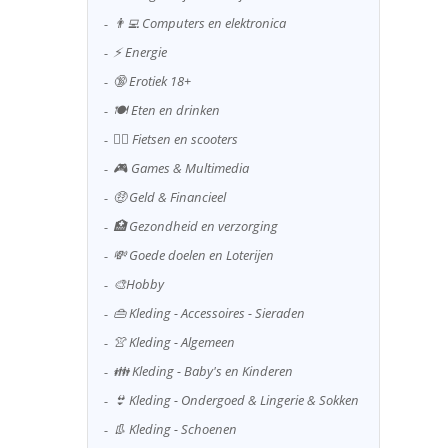
👨‍💻 Computers en elektronica
⚡ Energie
🔞 Erotiek 18+
🍽️ Eten en drinken
🚴‍♂️ Fietsen en scooters
🎮 Games & Multimedia
🤑 Geld & Financieel
🏥 Gezondheid en verzorging
💸 Goede doelen en Loterijen
🎨Hobby
👜 Kleding - Accessoires - Sieraden
👚 Kleding - Algemeen
👪 Kleding - Baby's en Kinderen
👙 Kleding - Ondergoed & Lingerie & Sokken
👢 Kleding - Schoenen