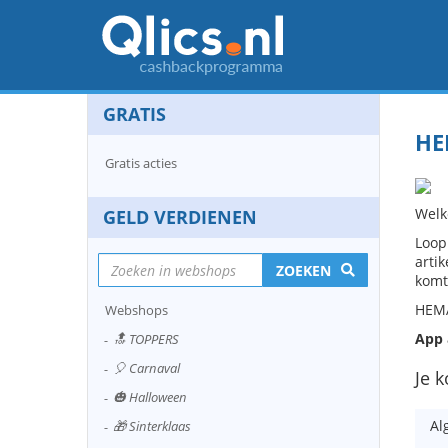
GRATIS
HE
Gratis acties
Welk
GELD VERDIENEN
Loop
arti
ZOEKEN
komt
HEMA
Webshops
App 
🔝 TOPPERS
🎈 Carnaval
Je k
🎃 Halloween
Al
🎁 Sinterklaas