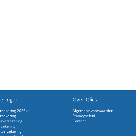
eringen
Over Qlics
erzekering 2026 ✅
Algemene voorwaarden
rzekering
Privacybeleid
erverzekering
Contact
rzekering
rtverzekering