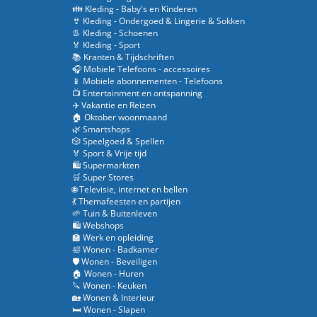
👪 Kleding - Baby's en Kinderen
👙 Kleding - Ondergoed & Lingerie & Sokken
👢 Kleding - Schoenen
🏅 Kleding - Sport
📚 Kranten & Tijdschriften
🎧 Mobiele Telefoons - accessoires
📱 Mobiele abonnementen - Telefoons
📺 Entertainment en ontspanning
✈️ Vakantie en Reizen
🏠 Oktober woonmaand
🌿 Smartshops
🎲 Speelgoed & Spellen
🏅 Sport & Vrije tijd
🛍️ Supermarkten
🛒 Super Stores
🌐 Televisie, internet en bellen
💃 Themafeesten en partijen
🌱 Tuin & Buitenleven
🛍️ Webshops
🏫 Werk en opleiding
🛀 Wonen - Badkamer
🛡️ Wonen - Beveiligen
🏠 Wonen - Huren
🔪 Wonen - Keuken
🏡 Wonen & Interieur
🛏️ Wonen - Slapen