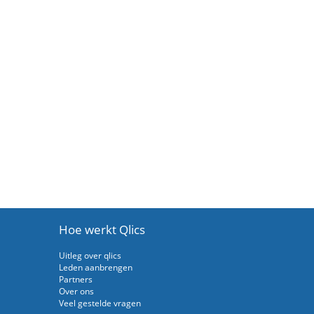
Hoe werkt Qlics
Uitleg over qlics
Leden aanbrengen
Partners
Over ons
Veel gestelde vragen