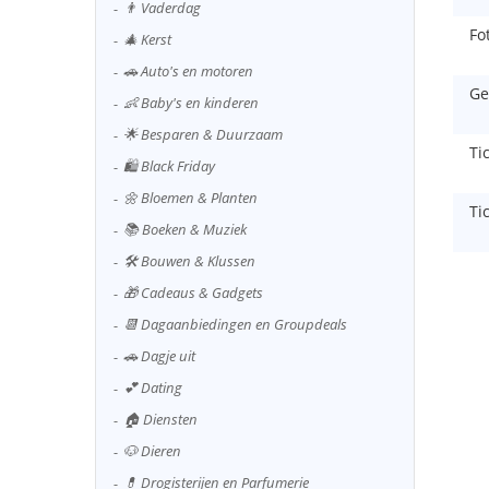
👨 Vaderdag
Fo
🎄 Kerst
🚗 Auto's en motoren
Ge
👶 Baby's en kinderen
🌟 Besparen & Duurzaam
Ti
🛍️ Black Friday
🌼 Bloemen & Planten
Ti
📚 Boeken & Muziek
🛠️ Bouwen & Klussen
🎁 Cadeaus & Gadgets
📆 Dagaanbiedingen en Groupdeals
🚗 Dagje uit
💕 Dating
🏠 Diensten
🐶 Dieren
💊 Drogisterijen en Parfumerie