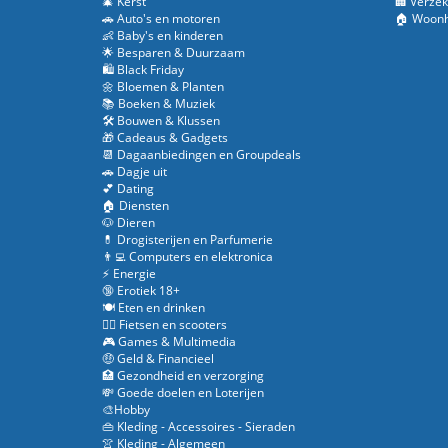
🎄 Kerst
🏢 Verzek
🚗 Auto's en motoren
🏠 Woonh
👶 Baby's en kinderen
🌟 Besparen & Duurzaam
🛍️ Black Friday
🌼 Bloemen & Planten
📚 Boeken & Muziek
🛠️ Bouwen & Klussen
🎁 Cadeaus & Gadgets
📆 Dagaanbiedingen en Groupdeals
🚗 Dagje uit
💕 Dating
🏠 Diensten
🐶 Dieren
💊 Drogisterijen en Parfumerie
👨‍💻 Computers en elektronica
⚡ Energie
🔞 Erotiek 18+
🍽️ Eten en drinken
🚴‍♂️ Fietsen en scooters
🎮 Games & Multimedia
🤑 Geld & Financieel
🏥 Gezondheid en verzorging
💸 Goede doelen en Loterijen
🎨Hobby
👜 Kleding - Accessoires - Sieraden
👚 Kleding - Algemeen