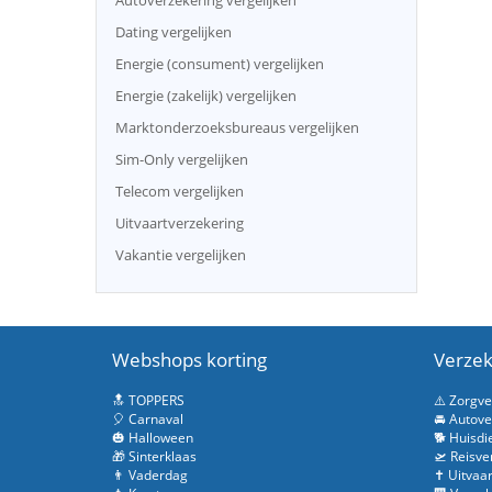
Autoverzekering vergelijken
Dating vergelijken
Energie (consument) vergelijken
Energie (zakelijk) vergelijken
Marktonderzoeksbureaus vergelijken
Sim-Only vergelijken
Telecom vergelijken
Uitvaartverzekering
Vakantie vergelijken
Webshops korting
Verzek
🔝 TOPPERS
⚠️ Zorgv
🎈 Carnaval
🚘 Autove
🎃 Halloween
🐕 Huisdi
🎁 Sinterklaas
🛫 Reisve
👨 Vaderdag
✝️ Uitvaa