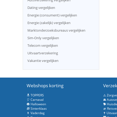
Autoverzekering vergelijken
Dating vergelijken
Energie (consument) vergelijken
Energie (zakelijk) vergelijken
Marktonderzoeksbureaus vergelijken
Sim-Only vergelijken
Telecom vergelijken
Uitvaartverzekering
Vakantie vergelijken
Webshops korting
Verzek
🔝 TOPPERS
⚠️ Zorgv
🎈 Carnaval
🚘 Autove
🎃 Halloween
🐕 Huisdi
🎁 Sinterklaas
🛫 Reisve
👨 Vaderdag
✝️ Uitvaa