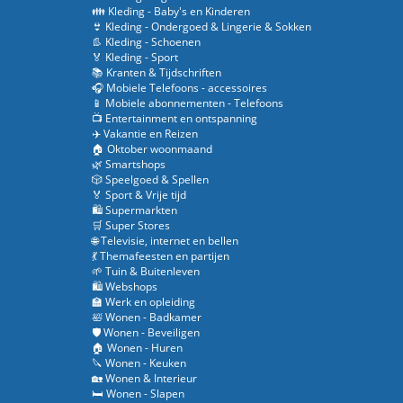
👪 Kleding - Baby's en Kinderen
👙 Kleding - Ondergoed & Lingerie & Sokken
👢 Kleding - Schoenen
🏅 Kleding - Sport
📚 Kranten & Tijdschriften
🎧 Mobiele Telefoons - accessoires
📱 Mobiele abonnementen - Telefoons
📺 Entertainment en ontspanning
✈️ Vakantie en Reizen
🏠 Oktober woonmaand
🌿 Smartshops
🎲 Speelgoed & Spellen
🏅 Sport & Vrije tijd
🛍️ Supermarkten
🛒 Super Stores
🌐 Televisie, internet en bellen
💃 Themafeesten en partijen
🌱 Tuin & Buitenleven
🛍️ Webshops
🏫 Werk en opleiding
🛀 Wonen - Badkamer
🛡️ Wonen - Beveiligen
🏠 Wonen - Huren
🔪 Wonen - Keuken
🏡 Wonen & Interieur
🛏️ Wonen - Slapen