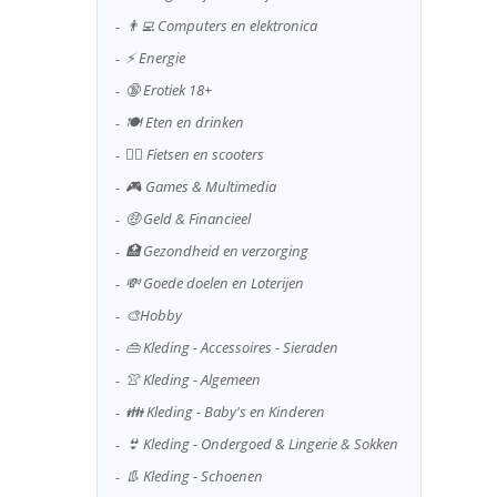
👨‍💻 Computers en elektronica
⚡ Energie
🔞 Erotiek 18+
🍽️ Eten en drinken
🚴‍♂️ Fietsen en scooters
🎮 Games & Multimedia
🤑 Geld & Financieel
🏥 Gezondheid en verzorging
💸 Goede doelen en Loterijen
🎨Hobby
👜 Kleding - Accessoires - Sieraden
👚 Kleding - Algemeen
👪 Kleding - Baby's en Kinderen
👙 Kleding - Ondergoed & Lingerie & Sokken
👢 Kleding - Schoenen