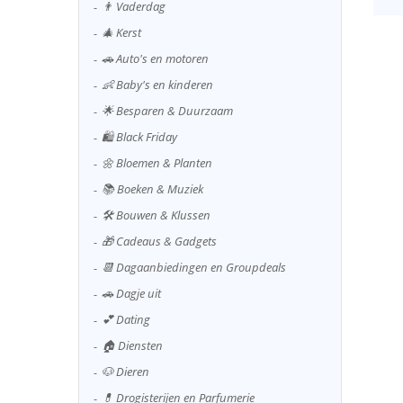
👨 Vaderdag
🎄 Kerst
🚗 Auto's en motoren
👶 Baby's en kinderen
🌟 Besparen & Duurzaam
🛍️ Black Friday
🌼 Bloemen & Planten
📚 Boeken & Muziek
🛠️ Bouwen & Klussen
🎁 Cadeaus & Gadgets
📆 Dagaanbiedingen en Groupdeals
🚗 Dagje uit
💕 Dating
🏠 Diensten
🐶 Dieren
💊 Drogisterijen en Parfumerie