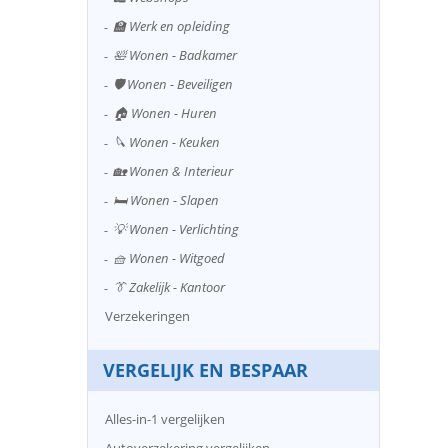
🏫 Werk en opleiding
🛀 Wonen - Badkamer
🛡️ Wonen - Beveiligen
🏠 Wonen - Huren
🔪 Wonen - Keuken
🏡 Wonen & Interieur
🛏️ Wonen - Slapen
💡 Wonen - Verlichting
🧺 Wonen - Witgoed
👔 Zakelijk - Kantoor
Verzekeringen
VERGELIJK EN BESPAAR
Alles-in-1 vergelijken