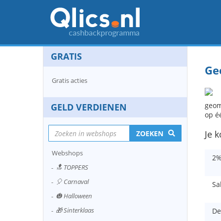
GRATIS
Ge
Gratis acties
geom
GELD VERDIENEN
op é
Je 
ZOEKEN
Webshops
2%
🔝 TOPPERS
🎈 Carnaval
Sa
🎃 Halloween
🎁 Sinterklaas
De