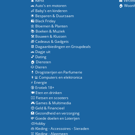
🎄 Kerst
🏢 Verzek
🚗 Auto's en motoren
🏠 Woonh
👶 Baby's en kinderen
🌟 Besparen & Duurzaam
🛍️ Black Friday
🌼 Bloemen & Planten
📚 Boeken & Muziek
🛠️ Bouwen & Klussen
🎁 Cadeaus & Gadgets
📆 Dagaanbiedingen en Groupdeals
🚗 Dagje uit
💕 Dating
🏠 Diensten
🐶 Dieren
💊 Drogisterijen en Parfumerie
👨‍💻 Computers en elektronica
⚡ Energie
🔞 Erotiek 18+
🍽️ Eten en drinken
🚴‍♂️ Fietsen en scooters
🎮 Games & Multimedia
🤑 Geld & Financieel
🏥 Gezondheid en verzorging
💸 Goede doelen en Loterijen
🎨Hobby
👜 Kleding - Accessoires - Sieraden
👚 Kleding - Algemeen