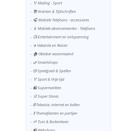
🏅 Kleding - Sport
📚 Kranten & Tijdschriften
🎧 Mobiele Telefoons - accessoires
📱 Mobiele abonnementen - Telefoons
📺 Entertainment en ontspanning
✈️ Vakantie en Reizen
🏠 Oktober woonmaand
🌿 Smartshops
🎲 Speelgoed & Spellen
🏅 Sport & Vrije tijd
🛍️ Supermarkten
🛒 Super Stores
🌐 Televisie, internet en bellen
💃 Themafeesten en partijen
🌱 Tuin & Buitenleven
🛍️ Webshops