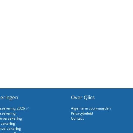
eringen
Over Qlics
erzekering 2026 ✅
Algemene voorwaarden
rzekering
Privacybeleid
erverzekering
Contact
rzekering
rtverzekering