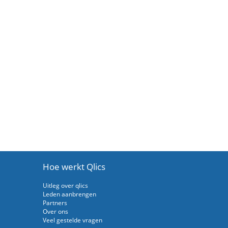
Hoe werkt Qlics
Uitleg over qlics
Leden aanbrengen
Partners
Over ons
Veel gestelde vragen