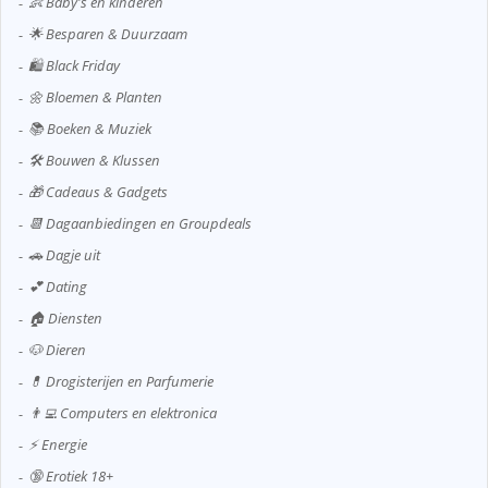
👶 Baby's en kinderen
🌟 Besparen & Duurzaam
🛍️ Black Friday
🌼 Bloemen & Planten
📚 Boeken & Muziek
🛠️ Bouwen & Klussen
🎁 Cadeaus & Gadgets
📆 Dagaanbiedingen en Groupdeals
🚗 Dagje uit
💕 Dating
🏠 Diensten
🐶 Dieren
💊 Drogisterijen en Parfumerie
👨‍💻 Computers en elektronica
⚡ Energie
🔞 Erotiek 18+