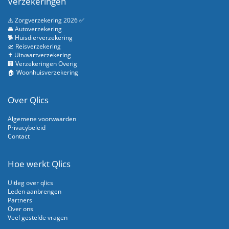
Verzekeringen
⚠️ Zorgverzekering 2026 ✅
🚘 Autoverzekering
🐕 Huisdierverzekering
🛫 Reisverzekering
✝️ Uitvaartverzekering
🏢 Verzekeringen Overig
🏠 Woonhuisverzekering
Over Qlics
Algemene voorwaarden
Privacybeleid
Contact
Hoe werkt Qlics
Uitleg over qlics
Leden aanbrengen
Partners
Over ons
Veel gestelde vragen