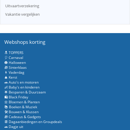
Uitvaartverzekering
Vakantie vergelijken
Webshops korting
🔝 TOPPERS
🎈 Carnaval
🎃 Halloween
🎁 Sinterklaas
👨 Vaderdag
🎄 Kerst
🚗 Auto's en motoren
👶 Baby's en kinderen
🌟 Besparen & Duurzaam
🛍️ Black Friday
🌼 Bloemen & Planten
📚 Boeken & Muziek
🛠️ Bouwen & Klussen
🎁 Cadeaus & Gadgets
📆 Dagaanbiedingen en Groupdeals
🚗 Dagje uit