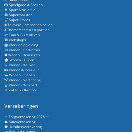
🎲 Speelgoed & Spellen
🏅 Sport & Vrije tijd
🛍️ Supermarkten
🛒 Super Stores
🌐 Televisie, internet en bellen
💃 Themafeesten en partijen
🌱 Tuin & Buitenleven
🛍️ Webshops
🏫 Werk en opleiding
🛀 Wonen - Badkamer
🛡️ Wonen - Beveiligen
🏠 Wonen - Huren
🔪 Wonen - Keuken
🏡 Wonen & Interieur
🛏️ Wonen - Slapen
💡 Wonen - Verlichting
🧺 Wonen - Witgoed
👔 Zakelijk - Kantoor
Verzekeringen
⚠️ Zorgverzekering 2026 ✅
🚘 Autoverzekering
🐕 Huisdierverzekering
🛫 Reisverzekering