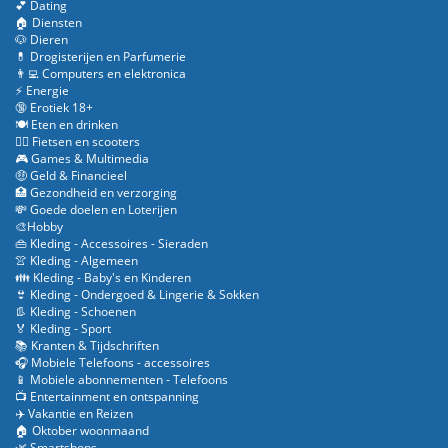
💕 Dating
🏠 Diensten
🐶 Dieren
💊 Drogisterijen en Parfumerie
👨‍💻 Computers en elektronica
⚡ Energie
🔞 Erotiek 18+
🍽️ Eten en drinken
🚴‍♂️ Fietsen en scooters
🎮 Games & Multimedia
🤑 Geld & Financieel
🏥 Gezondheid en verzorging
💸 Goede doelen en Loterijen
🎨Hobby
👜 Kleding - Accessoires - Sieraden
👚 Kleding - Algemeen
👪 Kleding - Baby's en Kinderen
👙 Kleding - Ondergoed & Lingerie & Sokken
👢 Kleding - Schoenen
🏅 Kleding - Sport
📚 Kranten & Tijdschriften
🎧 Mobiele Telefoons - accessoires
📱 Mobiele abonnementen - Telefoons
📺 Entertainment en ontspanning
✈️ Vakantie en Reizen
🏠 Oktober woonmaand
🌿 Smartshops