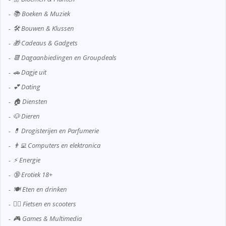
📚 Boeken & Muziek
🛠️ Bouwen & Klussen
🎁 Cadeaus & Gadgets
📆 Dagaanbiedingen en Groupdeals
🚗 Dagje uit
💕 Dating
🏠 Diensten
🐶 Dieren
💊 Drogisterijen en Parfumerie
👨‍💻 Computers en elektronica
⚡ Energie
🔞 Erotiek 18+
🍽️ Eten en drinken
🚴‍♂️ Fietsen en scooters
🎮 Games & Multimedia