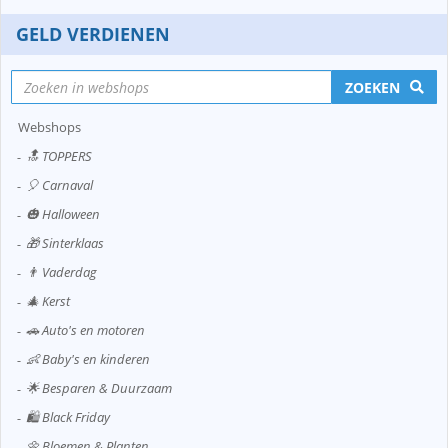
GELD VERDIENEN
ZOEKEN
Webshops
🔝 TOPPERS
🎈 Carnaval
🎃 Halloween
🎁 Sinterklaas
👨 Vaderdag
🎄 Kerst
🚗 Auto's en motoren
👶 Baby's en kinderen
🌟 Besparen & Duurzaam
🛍️ Black Friday
🌼 Bloemen & Planten