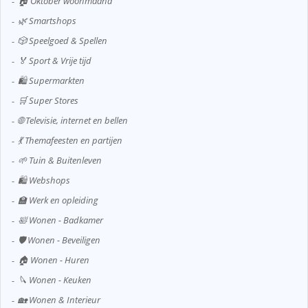
🏠 Oktober woonmaand
🌿 Smartshops
🎲 Speelgoed & Spellen
🏅 Sport & Vrije tijd
🛍️ Supermarkten
🛒 Super Stores
🌐 Televisie, internet en bellen
💃 Themafeesten en partijen
🌱 Tuin & Buitenleven
🛍️ Webshops
🏫 Werk en opleiding
🛀 Wonen - Badkamer
🛡️ Wonen - Beveiligen
🏠 Wonen - Huren
🔪 Wonen - Keuken
🏡 Wonen & Interieur