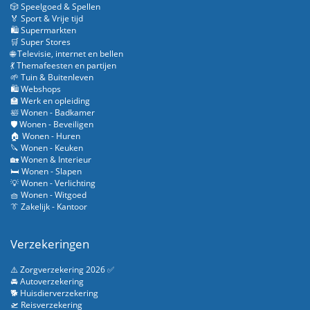
🎲 Speelgoed & Spellen
🏅 Sport & Vrije tijd
🛍️ Supermarkten
🛒 Super Stores
🌐 Televisie, internet en bellen
💃 Themafeesten en partijen
🌱 Tuin & Buitenleven
🛍️ Webshops
🏫 Werk en opleiding
🛀 Wonen - Badkamer
🛡️ Wonen - Beveiligen
🏠 Wonen - Huren
🔪 Wonen - Keuken
🏡 Wonen & Interieur
🛏️ Wonen - Slapen
💡 Wonen - Verlichting
🧺 Wonen - Witgoed
👔 Zakelijk - Kantoor
Verzekeringen
⚠️ Zorgverzekering 2026 ✅
🚘 Autoverzekering
🐕 Huisdierverzekering
🛫 Reisverzekering