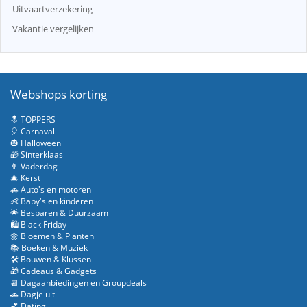
Uitvaartverzekering
Vakantie vergelijken
Webshops korting
🔝 TOPPERS
🎈 Carnaval
🎃 Halloween
🎁 Sinterklaas
👨 Vaderdag
🎄 Kerst
🚗 Auto's en motoren
👶 Baby's en kinderen
🌟 Besparen & Duurzaam
🛍️ Black Friday
🌼 Bloemen & Planten
📚 Boeken & Muziek
🛠️ Bouwen & Klussen
🎁 Cadeaus & Gadgets
📆 Dagaanbiedingen en Groupdeals
🚗 Dagje uit
💕 Dating