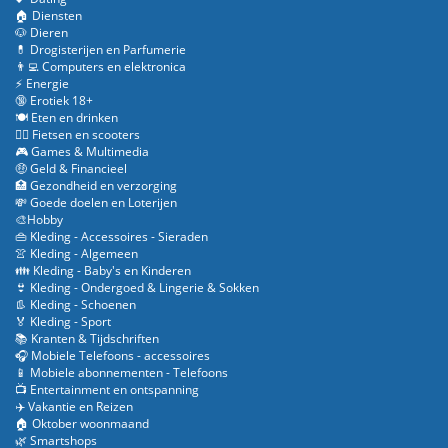
🏠 Diensten
🐶 Dieren
💊 Drogisterijen en Parfumerie
👨‍💻 Computers en elektronica
⚡ Energie
🔞 Erotiek 18+
🍽️ Eten en drinken
🚴‍♂️ Fietsen en scooters
🎮 Games & Multimedia
🤑 Geld & Financieel
🏥 Gezondheid en verzorging
💸 Goede doelen en Loterijen
🎨Hobby
👜 Kleding - Accessoires - Sieraden
👚 Kleding - Algemeen
👪 Kleding - Baby's en Kinderen
👙 Kleding - Ondergoed & Lingerie & Sokken
👢 Kleding - Schoenen
🏅 Kleding - Sport
📚 Kranten & Tijdschriften
🎧 Mobiele Telefoons - accessoires
📱 Mobiele abonnementen - Telefoons
📺 Entertainment en ontspanning
✈️ Vakantie en Reizen
🏠 Oktober woonmaand
🌿 Smartshops