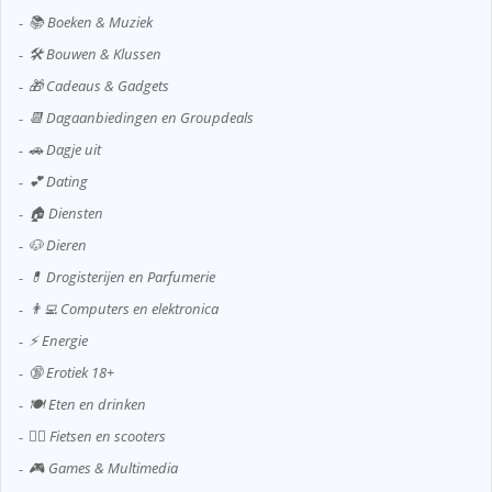
📚 Boeken & Muziek
🛠️ Bouwen & Klussen
🎁 Cadeaus & Gadgets
📆 Dagaanbiedingen en Groupdeals
🚗 Dagje uit
💕 Dating
🏠 Diensten
🐶 Dieren
💊 Drogisterijen en Parfumerie
👨‍💻 Computers en elektronica
⚡ Energie
🔞 Erotiek 18+
🍽️ Eten en drinken
🚴‍♂️ Fietsen en scooters
🎮 Games & Multimedia