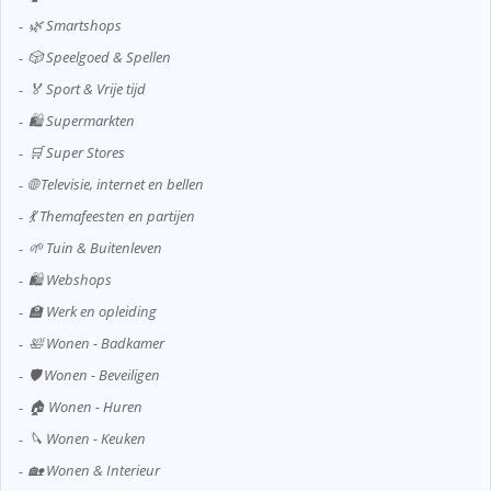
🌿 Smartshops
🎲 Speelgoed & Spellen
🏅 Sport & Vrije tijd
🛍️ Supermarkten
🛒 Super Stores
🌐 Televisie, internet en bellen
💃 Themafeesten en partijen
🌱 Tuin & Buitenleven
🛍️ Webshops
🏫 Werk en opleiding
🛀 Wonen - Badkamer
🛡️ Wonen - Beveiligen
🏠 Wonen - Huren
🔪 Wonen - Keuken
🏡 Wonen & Interieur