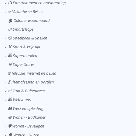
📺 Entertainment en ontspanning
✈️ Vakantie en Reizen
🏠 Oktober woonmaand
🌿 Smartshops
🎲 Speelgoed & Spellen
🏅 Sport & Vrije tijd
🛍️ Supermarkten
🛒 Super Stores
🌐 Televisie, internet en bellen
💃 Themafeesten en partijen
🌱 Tuin & Buitenleven
🛍️ Webshops
🏫 Werk en opleiding
🛀 Wonen - Badkamer
🛡️ Wonen - Beveiligen
🏠 Wonen - Huren