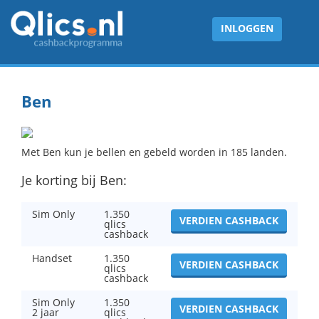
INLOGGEN
Ben
Met Ben kun je bellen en gebeld worden in 185 landen.
Je korting bij Ben:
Sim Only
1.350
VERDIEN CASHBACK
qlics
cashback
Handset
1.350
VERDIEN CASHBACK
qlics
cashback
Sim Only
1.350
VERDIEN CASHBACK
2 jaar
qlics