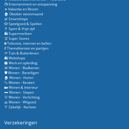
📺 Entertainment en ontspanning
✈️ Vakantie en Reizen
🏠 Oktober woonmaand
🌿 Smartshops
🎲 Speelgoed & Spellen
🏅 Sport & Vrije tijd
🛍️ Supermarkten
🛒 Super Stores
🌐 Televisie, internet en bellen
💃 Themafeesten en partijen
🌱 Tuin & Buitenleven
🛍️ Webshops
🏫 Werk en opleiding
🛀 Wonen - Badkamer
🛡️ Wonen - Beveiligen
🏠 Wonen - Huren
🔪 Wonen - Keuken
🏡 Wonen & Interieur
🛏️ Wonen - Slapen
💡 Wonen - Verlichting
🧺 Wonen - Witgoed
👔 Zakelijk - Kantoor
Verzekeringen