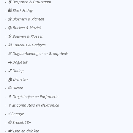
🌟 Besparen & Duurzaam
🛍️ Black Friday
🌼 Bloemen & Planten
📚 Boeken & Muziek
🛠️ Bouwen & Klussen
🎁 Cadeaus & Gadgets
📆 Dagaanbiedingen en Groupdeals
🚗 Dagje uit
💕 Dating
🏠 Diensten
🐶 Dieren
💊 Drogisterijen en Parfumerie
👨‍💻 Computers en elektronica
⚡ Energie
🔞 Erotiek 18+
🍽️ Eten en drinken