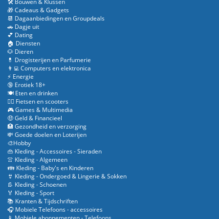
🛠️ Bouwen & Klussen
🎁 Cadeaus & Gadgets
📆 Dagaanbiedingen en Groupdeals
🚗 Dagje uit
💕 Dating
🏠 Diensten
🐶 Dieren
💊 Drogisterijen en Parfumerie
👨‍💻 Computers en elektronica
⚡ Energie
🔞 Erotiek 18+
🍽️ Eten en drinken
🚴‍♂️ Fietsen en scooters
🎮 Games & Multimedia
🤑 Geld & Financieel
🏥 Gezondheid en verzorging
💸 Goede doelen en Loterijen
🎨Hobby
👜 Kleding - Accessoires - Sieraden
👚 Kleding - Algemeen
👪 Kleding - Baby's en Kinderen
👙 Kleding - Ondergoed & Lingerie & Sokken
👢 Kleding - Schoenen
🏅 Kleding - Sport
📚 Kranten & Tijdschriften
🎧 Mobiele Telefoons - accessoires
📱 Mobiele abonnementen - Telefoons