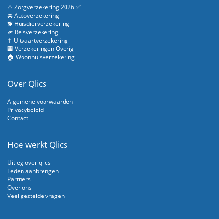
⚠️ Zorgverzekering 2026 ✅
🚘 Autoverzekering
🐕 Huisdierverzekering
🛫 Reisverzekering
✝️ Uitvaartverzekering
🏢 Verzekeringen Overig
🏠 Woonhuisverzekering
Over Qlics
Algemene voorwaarden
Privacybeleid
Contact
Hoe werkt Qlics
Uitleg over qlics
Leden aanbrengen
Partners
Over ons
Veel gestelde vragen