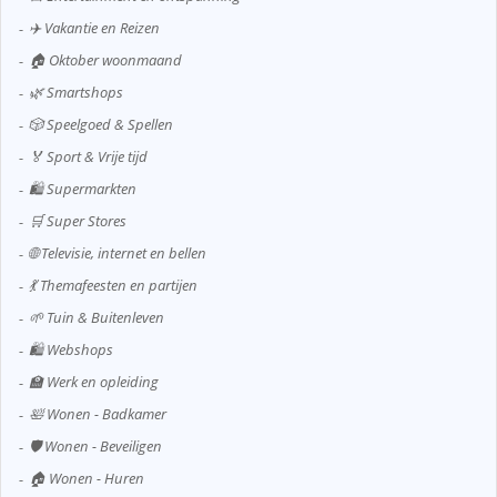
✈️ Vakantie en Reizen
🏠 Oktober woonmaand
🌿 Smartshops
🎲 Speelgoed & Spellen
🏅 Sport & Vrije tijd
🛍️ Supermarkten
🛒 Super Stores
🌐 Televisie, internet en bellen
💃 Themafeesten en partijen
🌱 Tuin & Buitenleven
🛍️ Webshops
🏫 Werk en opleiding
🛀 Wonen - Badkamer
🛡️ Wonen - Beveiligen
🏠 Wonen - Huren