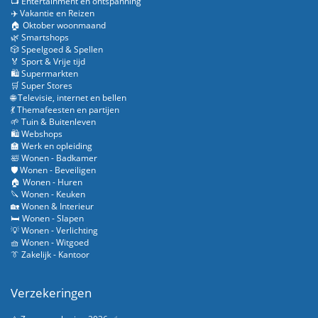
📺 Entertainment en ontspanning
✈️ Vakantie en Reizen
🏠 Oktober woonmaand
🌿 Smartshops
🎲 Speelgoed & Spellen
🏅 Sport & Vrije tijd
🛍️ Supermarkten
🛒 Super Stores
🌐 Televisie, internet en bellen
💃 Themafeesten en partijen
🌱 Tuin & Buitenleven
🛍️ Webshops
🏫 Werk en opleiding
🛀 Wonen - Badkamer
🛡️ Wonen - Beveiligen
🏠 Wonen - Huren
🔪 Wonen - Keuken
🏡 Wonen & Interieur
🛏️ Wonen - Slapen
💡 Wonen - Verlichting
🧺 Wonen - Witgoed
👔 Zakelijk - Kantoor
Verzekeringen