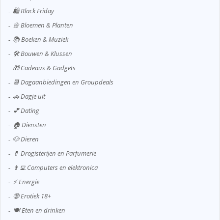
🛍️ Black Friday
🌼 Bloemen & Planten
📚 Boeken & Muziek
🛠️ Bouwen & Klussen
🎁 Cadeaus & Gadgets
📆 Dagaanbiedingen en Groupdeals
🚗 Dagje uit
💕 Dating
🏠 Diensten
🐶 Dieren
💊 Drogisterijen en Parfumerie
👨‍💻 Computers en elektronica
⚡ Energie
🔞 Erotiek 18+
🍽️ Eten en drinken