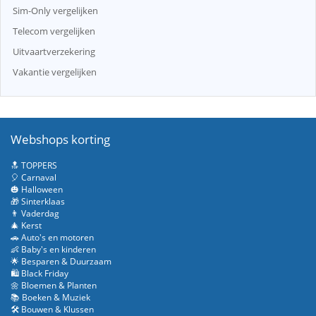
Sim-Only vergelijken
Telecom vergelijken
Uitvaartverzekering
Vakantie vergelijken
Webshops korting
🔝 TOPPERS
🎈 Carnaval
🎃 Halloween
🎁 Sinterklaas
👨 Vaderdag
🎄 Kerst
🚗 Auto's en motoren
👶 Baby's en kinderen
🌟 Besparen & Duurzaam
🛍️ Black Friday
🌼 Bloemen & Planten
📚 Boeken & Muziek
🛠️ Bouwen & Klussen