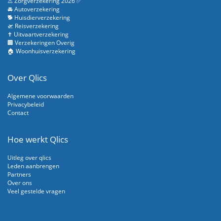
⚠️ Zorgverzekering 2026 ✅
🚘 Autoverzekering
🐕 Huisdierverzekering
🛫 Reisverzekering
✝️ Uitvaartverzekering
🏢 Verzekeringen Overig
🏠 Woonhuisverzekering
Over Qlics
Algemene voorwaarden
Privacybeleid
Contact
Hoe werkt Qlics
Uitleg over qlics
Leden aanbrengen
Partners
Over ons
Veel gestelde vragen