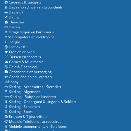
🎁 Cadeaus & Gadgets
📆 Dagaanbiedingen en Groupdeals
🚗 Dagje uit
💕 Dating
🏠 Diensten
🐶 Dieren
💊 Drogisterijen en Parfumerie
👨‍💻 Computers en elektronica
⚡ Energie
🔞 Erotiek 18+
🍽️ Eten en drinken
🚴‍♂️ Fietsen en scooters
🎮 Games & Multimedia
🤑 Geld & Financieel
🏥 Gezondheid en verzorging
💸 Goede doelen en Loterijen
🎨Hobby
👜 Kleding - Accessoires - Sieraden
👚 Kleding - Algemeen
👪 Kleding - Baby's en Kinderen
👙 Kleding - Ondergoed & Lingerie & Sokken
👢 Kleding - Schoenen
🏅 Kleding - Sport
📚 Kranten & Tijdschriften
🎧 Mobiele Telefoons - accessoires
📱 Mobiele abonnementen - Telefoons