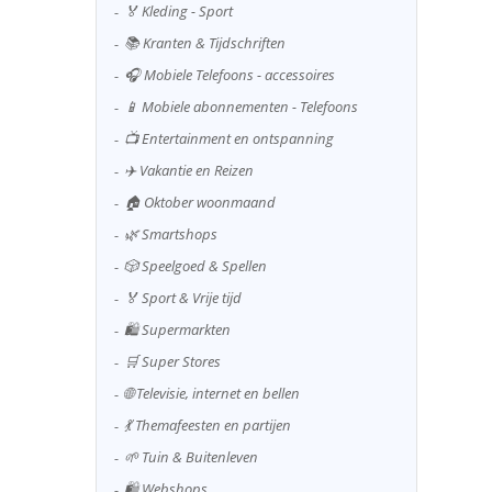
🏅 Kleding - Sport
📚 Kranten & Tijdschriften
🎧 Mobiele Telefoons - accessoires
📱 Mobiele abonnementen - Telefoons
📺 Entertainment en ontspanning
✈️ Vakantie en Reizen
🏠 Oktober woonmaand
🌿 Smartshops
🎲 Speelgoed & Spellen
🏅 Sport & Vrije tijd
🛍️ Supermarkten
🛒 Super Stores
🌐 Televisie, internet en bellen
💃 Themafeesten en partijen
🌱 Tuin & Buitenleven
🛍️ Webshops