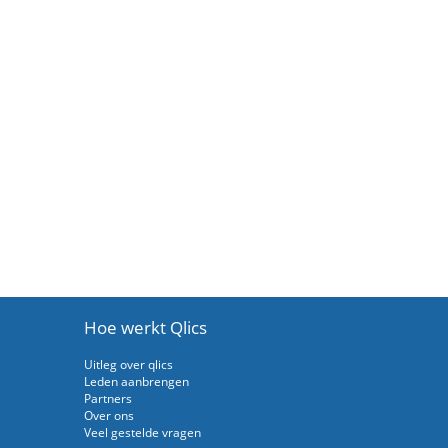
Hoe werkt Qlics
Uitleg over qlics
Leden aanbrengen
Partners
Over ons
Veel gestelde vragen