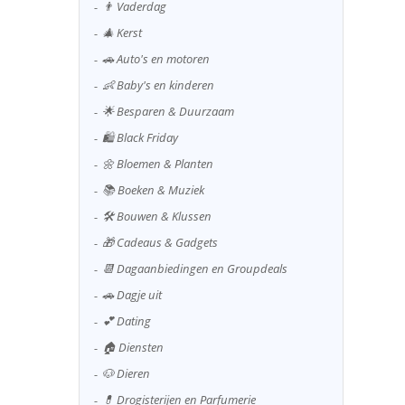
👨 Vaderdag
🎄 Kerst
🚗 Auto's en motoren
👶 Baby's en kinderen
🌟 Besparen & Duurzaam
🛍️ Black Friday
🌼 Bloemen & Planten
📚 Boeken & Muziek
🛠️ Bouwen & Klussen
🎁 Cadeaus & Gadgets
📆 Dagaanbiedingen en Groupdeals
🚗 Dagje uit
💕 Dating
🏠 Diensten
🐶 Dieren
💊 Drogisterijen en Parfumerie