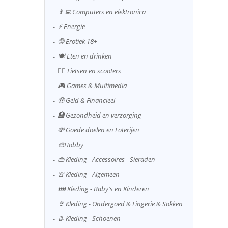
👨‍💻 Computers en elektronica
⚡ Energie
🔞 Erotiek 18+
🍽️ Eten en drinken
🚴‍♂️ Fietsen en scooters
🎮 Games & Multimedia
🤑 Geld & Financieel
🏥 Gezondheid en verzorging
💸 Goede doelen en Loterijen
🎨Hobby
👜 Kleding - Accessoires - Sieraden
👚 Kleding - Algemeen
👪 Kleding - Baby's en Kinderen
👙 Kleding - Ondergoed & Lingerie & Sokken
👢 Kleding - Schoenen