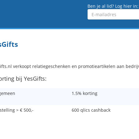
Ben je al lid? Log hier in:
Emailadres
sGifts
ifts.nl verkoopt relatiegeschenken en promotieartikelen aan bedrijv
orting bij YesGifts:
gemeen
1.5% korting
stelling > € 500,-
600 qlics cashback