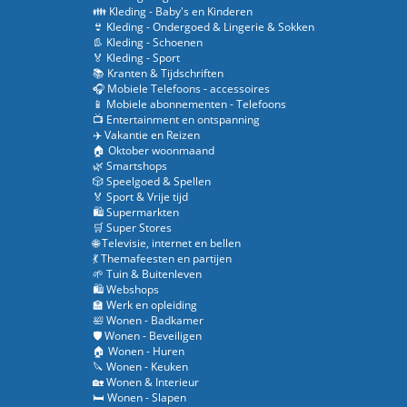
👪 Kleding - Baby's en Kinderen
👙 Kleding - Ondergoed & Lingerie & Sokken
👢 Kleding - Schoenen
🏅 Kleding - Sport
📚 Kranten & Tijdschriften
🎧 Mobiele Telefoons - accessoires
📱 Mobiele abonnementen - Telefoons
📺 Entertainment en ontspanning
✈️ Vakantie en Reizen
🏠 Oktober woonmaand
🌿 Smartshops
🎲 Speelgoed & Spellen
🏅 Sport & Vrije tijd
🛍️ Supermarkten
🛒 Super Stores
🌐 Televisie, internet en bellen
💃 Themafeesten en partijen
🌱 Tuin & Buitenleven
🛍️ Webshops
🏫 Werk en opleiding
🛀 Wonen - Badkamer
🛡️ Wonen - Beveiligen
🏠 Wonen - Huren
🔪 Wonen - Keuken
🏡 Wonen & Interieur
🛏️ Wonen - Slapen