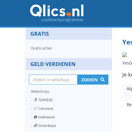
GRATIS
Ye
Gratis acties
YesG
GELD VERDIENEN
Je k
ZOEKEN
Al
Webshops
🔝 TOPPERS
Be
🎈 Carnaval
🎃 Halloween
🎁 Sinterklaas