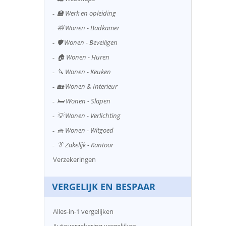
🏫 Werk en opleiding
🛀 Wonen - Badkamer
🛡️ Wonen - Beveiligen
🏠 Wonen - Huren
🔪 Wonen - Keuken
🏡 Wonen & Interieur
🛏️ Wonen - Slapen
💡 Wonen - Verlichting
🧺 Wonen - Witgoed
👔 Zakelijk - Kantoor
Verzekeringen
VERGELIJK EN BESPAAR
Alles-in-1 vergelijken