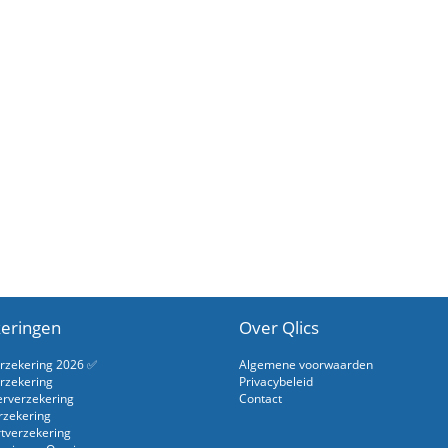
eringen
Over Qlics
erzekering 2026 ✅
Algemene voorwaarden
rzekering
Privacybeleid
erverzekering
Contact
rzekering
rtverzekering