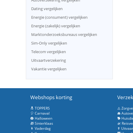
Autoverzekering vergelijken
Dating vergelijken
Energie (consument) vergelijken
Energie (zakelijk) vergelijken
Marktonderzoeksbureaus vergelijken
Sim-Only vergelijken
Telecom vergelijken
Uitvaartverzekering
Vakantie vergelijken
Webshops korting
Verzek
🔝 TOPPERS
⚠️ Zorgv
🎈 Carnaval
🚘 Autove
🎃 Halloween
🐕 Huisdi
🎁 Sinterklaas
🛫 Reisve
👨 Vaderdag
✝️ Uitvaa