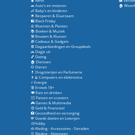
🎄 Kerst
🏢 Verzek
🚗 Auto's en motoren
🏠 Woonh
👶 Baby's en kinderen
🌟 Besparen & Duurzaam
🛍️ Black Friday
🌼 Bloemen & Planten
📚 Boeken & Muziek
🛠️ Bouwen & Klussen
🎁 Cadeaus & Gadgets
📆 Dagaanbiedingen en Groupdeals
🚗 Dagje uit
💕 Dating
🏠 Diensten
🐶 Dieren
💊 Drogisterijen en Parfumerie
👨‍💻 Computers en elektronica
⚡ Energie
🔞 Erotiek 18+
🍽️ Eten en drinken
🚴‍♂️ Fietsen en scooters
🎮 Games & Multimedia
🤑 Geld & Financieel
🏥 Gezondheid en verzorging
💸 Goede doelen en Loterijen
🎨Hobby
👜 Kleding - Accessoires - Sieraden
👚 Kleding - Algemeen