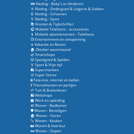
👪 Kleding - Baby's en Kinderen
👙 Kleding - Ondergoed & Lingerie & Sokken
👢 Kleding - Schoenen
🏅 Kleding - Sport
📚 Kranten & Tijdschriften
🎧 Mobiele Telefoons - accessoires
📱 Mobiele abonnementen - Telefoons
📺 Entertainment en ontspanning
✈️ Vakantie en Reizen
🏠 Oktober woonmaand
🌿 Smartshops
🎲 Speelgoed & Spellen
🏅 Sport & Vrije tijd
🛍️ Supermarkten
🛒 Super Stores
🌐 Televisie, internet en bellen
💃 Themafeesten en partijen
🌱 Tuin & Buitenleven
🛍️ Webshops
🏫 Werk en opleiding
🛀 Wonen - Badkamer
🛡️ Wonen - Beveiligen
🏠 Wonen - Huren
🔪 Wonen - Keuken
🏡 Wonen & Interieur
🛏️ Wonen - Slapen