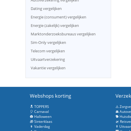
Autoverzekering vergelijken
Dating vergelijken
Energie (consument) vergelijken
Energie (zakelijk) vergelijken
Marktonderzoeksbureaus vergelijken
Sim-Only vergelijken
Telecom vergelijken
Uitvaartverzekering
Vakantie vergelijken
Webshops korting
Verzek
🔝 TOPPERS
⚠️ Zorgv
🎈 Carnaval
🚘 Autove
🎃 Halloween
🐕 Huisdi
🎁 Sinterklaas
🛫 Reisve
👨 Vaderdag
✝️ Uitvaa