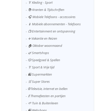
🏅 Kleding - Sport
📚 Kranten & Tijdschriften
🎧 Mobiele Telefoons - accessoires
📱 Mobiele abonnementen - Telefoons
📺 Entertainment en ontspanning
✈️ Vakantie en Reizen
🏠 Oktober woonmaand
🌿 Smartshops
🎲 Speelgoed & Spellen
🏅 Sport & Vrije tijd
🛍️ Supermarkten
🛒 Super Stores
🌐 Televisie, internet en bellen
💃 Themafeesten en partijen
🌱 Tuin & Buitenleven
🛍️ Webshops