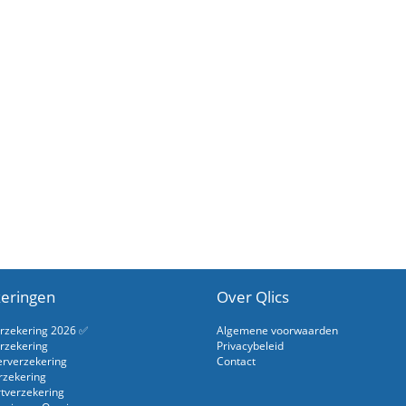
eringen
Over Qlics
erzekering 2026 ✅
Algemene voorwaarden
rzekering
Privacybeleid
erverzekering
Contact
rzekering
rtverzekering