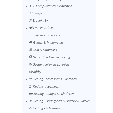
👨‍💻 Computers en elektronica
⚡ Energie
🔞 Erotiek 18+
🍽️ Eten en drinken
🚴‍♂️ Fietsen en scooters
🎮 Games & Multimedia
🤑 Geld & Financieel
🏥 Gezondheid en verzorging
💸 Goede doelen en Loterijen
🎨Hobby
👜 Kleding - Accessoires - Sieraden
👚 Kleding - Algemeen
👪 Kleding - Baby's en Kinderen
👙 Kleding - Ondergoed & Lingerie & Sokken
👢 Kleding - Schoenen