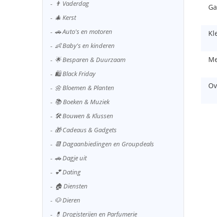
👨 Vaderdag
Ga
🎄 Kerst
🚗 Auto's en motoren
Kl
👶 Baby's en kinderen
Me
🌟 Besparen & Duurzaam
🛍️ Black Friday
Ov
🌼 Bloemen & Planten
📚 Boeken & Muziek
🛠️ Bouwen & Klussen
🎁 Cadeaus & Gadgets
📆 Dagaanbiedingen en Groupdeals
🚗 Dagje uit
💕 Dating
🏠 Diensten
🐶 Dieren
💊 Drogisterijen en Parfumerie