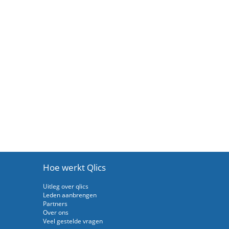
Hoe werkt Qlics
Uitleg over qlics
Leden aanbrengen
Partners
Over ons
Veel gestelde vragen