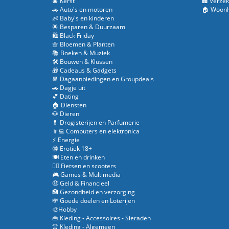
🎄 Kerst
🏢 Verzek
🚗 Auto's en motoren
🏠 Woonh
👶 Baby's en kinderen
🌟 Besparen & Duurzaam
🛍️ Black Friday
🌼 Bloemen & Planten
📚 Boeken & Muziek
🛠️ Bouwen & Klussen
🎁 Cadeaus & Gadgets
📆 Dagaanbiedingen en Groupdeals
🚗 Dagje uit
💕 Dating
🏠 Diensten
🐶 Dieren
💊 Drogisterijen en Parfumerie
👨‍💻 Computers en elektronica
⚡ Energie
🔞 Erotiek 18+
🍽️ Eten en drinken
🚴‍♂️ Fietsen en scooters
🎮 Games & Multimedia
🤑 Geld & Financieel
🏥 Gezondheid en verzorging
💸 Goede doelen en Loterijen
🎨Hobby
👜 Kleding - Accessoires - Sieraden
👚 Kleding - Algemeen