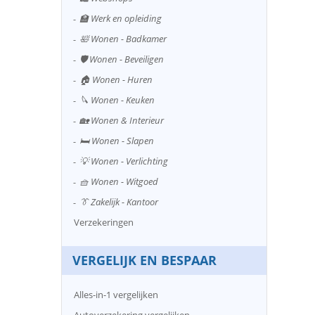
🏫 Werk en opleiding
🛀 Wonen - Badkamer
🛡️ Wonen - Beveiligen
🏠 Wonen - Huren
🔪 Wonen - Keuken
🏡 Wonen & Interieur
🛏️ Wonen - Slapen
💡 Wonen - Verlichting
🧺 Wonen - Witgoed
👔 Zakelijk - Kantoor
Verzekeringen
VERGELIJK EN BESPAAR
Alles-in-1 vergelijken