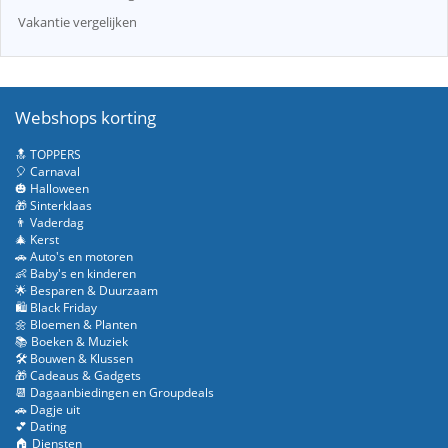
Vakantie vergelijken
Webshops korting
🔝 TOPPERS
🎈 Carnaval
🎃 Halloween
🎁 Sinterklaas
👨 Vaderdag
🎄 Kerst
🚗 Auto's en motoren
👶 Baby's en kinderen
🌟 Besparen & Duurzaam
🛍️ Black Friday
🌼 Bloemen & Planten
📚 Boeken & Muziek
🛠️ Bouwen & Klussen
🎁 Cadeaus & Gadgets
📆 Dagaanbiedingen en Groupdeals
🚗 Dagje uit
💕 Dating
🏠 Diensten