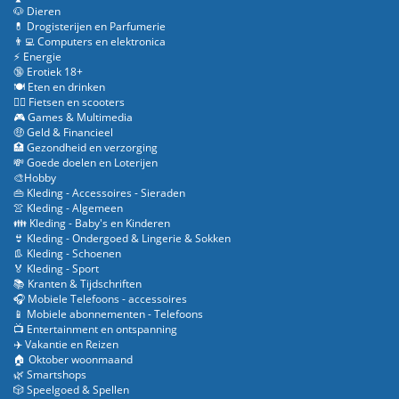
🐶 Dieren
💊 Drogisterijen en Parfumerie
👨‍💻 Computers en elektronica
⚡ Energie
🔞 Erotiek 18+
🍽️ Eten en drinken
🚴‍♂️ Fietsen en scooters
🎮 Games & Multimedia
🤑 Geld & Financieel
🏥 Gezondheid en verzorging
💸 Goede doelen en Loterijen
🎨Hobby
👜 Kleding - Accessoires - Sieraden
👚 Kleding - Algemeen
👪 Kleding - Baby's en Kinderen
👙 Kleding - Ondergoed & Lingerie & Sokken
👢 Kleding - Schoenen
🏅 Kleding - Sport
📚 Kranten & Tijdschriften
🎧 Mobiele Telefoons - accessoires
📱 Mobiele abonnementen - Telefoons
📺 Entertainment en ontspanning
✈️ Vakantie en Reizen
🏠 Oktober woonmaand
🌿 Smartshops
🎲 Speelgoed & Spellen