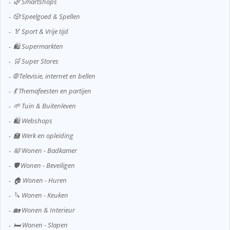
🌿 Smartshops
🎲 Speelgoed & Spellen
🏅 Sport & Vrije tijd
🛍️ Supermarkten
🛒 Super Stores
🌐 Televisie, internet en bellen
💃 Themafeesten en partijen
🌱 Tuin & Buitenleven
🛍️ Webshops
🏫 Werk en opleiding
🛀 Wonen - Badkamer
🛡️ Wonen - Beveiligen
🏠 Wonen - Huren
🔪 Wonen - Keuken
🏡 Wonen & Interieur
🛏️ Wonen - Slapen