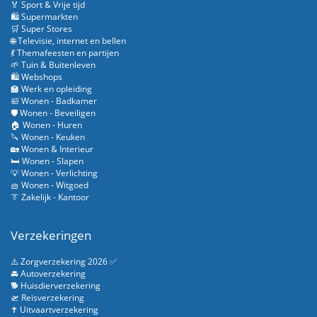
🏅 Sport & Vrije tijd
🛍️ Supermarkten
🛒 Super Stores
🌐 Televisie, internet en bellen
💃 Themafeesten en partijen
🌱 Tuin & Buitenleven
🛍️ Webshops
🏫 Werk en opleiding
🛀 Wonen - Badkamer
🛡️ Wonen - Beveiligen
🏠 Wonen - Huren
🔪 Wonen - Keuken
🏡 Wonen & Interieur
🛏️ Wonen - Slapen
💡 Wonen - Verlichting
🧺 Wonen - Witgoed
👔 Zakelijk - Kantoor
Verzekeringen
⚠️ Zorgverzekering 2026 ✅
🚘 Autoverzekering
🐕 Huisdierverzekering
🛫 Reisverzekering
✝️ Uitvaartverzekering