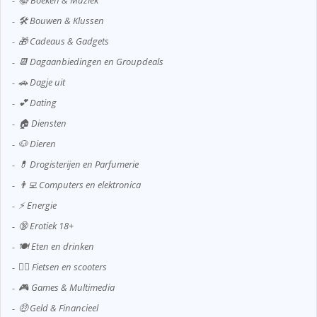
📚 Boeken & Muziek
🛠️ Bouwen & Klussen
🎁 Cadeaus & Gadgets
📆 Dagaanbiedingen en Groupdeals
🚗 Dagje uit
💕 Dating
🏠 Diensten
🐶 Dieren
💊 Drogisterijen en Parfumerie
👨‍💻 Computers en elektronica
⚡ Energie
🔞 Erotiek 18+
🍽️ Eten en drinken
🚴‍♂️ Fietsen en scooters
🎮 Games & Multimedia
🤑 Geld & Financieel