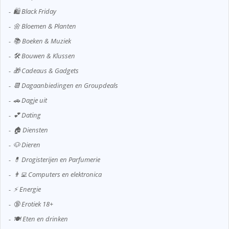
🛍️ Black Friday
🌼 Bloemen & Planten
📚 Boeken & Muziek
🛠️ Bouwen & Klussen
🎁 Cadeaus & Gadgets
📆 Dagaanbiedingen en Groupdeals
🚗 Dagje uit
💕 Dating
🏠 Diensten
🐶 Dieren
💊 Drogisterijen en Parfumerie
👨‍💻 Computers en elektronica
⚡ Energie
🔞 Erotiek 18+
🍽️ Eten en drinken