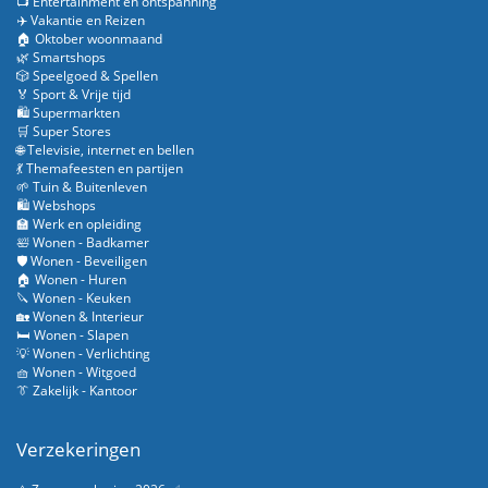
📺 Entertainment en ontspanning
✈️ Vakantie en Reizen
🏠 Oktober woonmaand
🌿 Smartshops
🎲 Speelgoed & Spellen
🏅 Sport & Vrije tijd
🛍️ Supermarkten
🛒 Super Stores
🌐 Televisie, internet en bellen
💃 Themafeesten en partijen
🌱 Tuin & Buitenleven
🛍️ Webshops
🏫 Werk en opleiding
🛀 Wonen - Badkamer
🛡️ Wonen - Beveiligen
🏠 Wonen - Huren
🔪 Wonen - Keuken
🏡 Wonen & Interieur
🛏️ Wonen - Slapen
💡 Wonen - Verlichting
🧺 Wonen - Witgoed
👔 Zakelijk - Kantoor
Verzekeringen