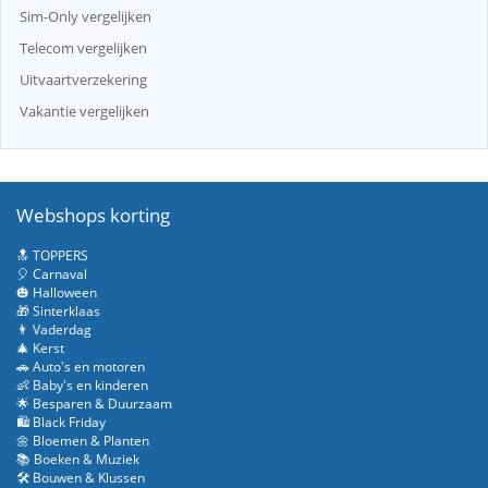
Sim-Only vergelijken
Telecom vergelijken
Uitvaartverzekering
Vakantie vergelijken
Webshops korting
🔝 TOPPERS
🎈 Carnaval
🎃 Halloween
🎁 Sinterklaas
👨 Vaderdag
🎄 Kerst
🚗 Auto's en motoren
👶 Baby's en kinderen
🌟 Besparen & Duurzaam
🛍️ Black Friday
🌼 Bloemen & Planten
📚 Boeken & Muziek
🛠️ Bouwen & Klussen