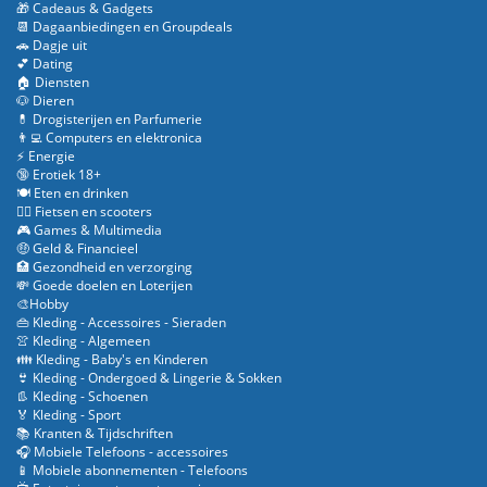
🎁 Cadeaus & Gadgets
📆 Dagaanbiedingen en Groupdeals
🚗 Dagje uit
💕 Dating
🏠 Diensten
🐶 Dieren
💊 Drogisterijen en Parfumerie
👨‍💻 Computers en elektronica
⚡ Energie
🔞 Erotiek 18+
🍽️ Eten en drinken
🚴‍♂️ Fietsen en scooters
🎮 Games & Multimedia
🤑 Geld & Financieel
🏥 Gezondheid en verzorging
💸 Goede doelen en Loterijen
🎨Hobby
👜 Kleding - Accessoires - Sieraden
👚 Kleding - Algemeen
👪 Kleding - Baby's en Kinderen
👙 Kleding - Ondergoed & Lingerie & Sokken
👢 Kleding - Schoenen
🏅 Kleding - Sport
📚 Kranten & Tijdschriften
🎧 Mobiele Telefoons - accessoires
📱 Mobiele abonnementen - Telefoons