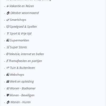
✈️ Vakantie en Reizen
🏠 Oktober woonmaand
🌿 Smartshops
🎲 Speelgoed & Spellen
🏅 Sport & Vrije tijd
🛍️ Supermarkten
🛒 Super Stores
🌐 Televisie, internet en bellen
💃 Themafeesten en partijen
🌱 Tuin & Buitenleven
🛍️ Webshops
🏫 Werk en opleiding
🛀 Wonen - Badkamer
🛡️ Wonen - Beveiligen
🏠 Wonen - Huren