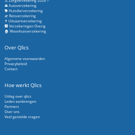
⚠️ Zorgverzekering 2026 ✅
🚘 Autoverzekering
🐕 Huisdierverzekering
🛫 Reisverzekering
✝️ Uitvaartverzekering
🏢 Verzekeringen Overig
🏠 Woonhuisverzekering
Over Qlics
Algemene voorwaarden
Privacybeleid
Contact
Hoe werkt Qlics
Uitleg over qlics
Leden aanbrengen
Partners
Over ons
Veel gestelde vragen