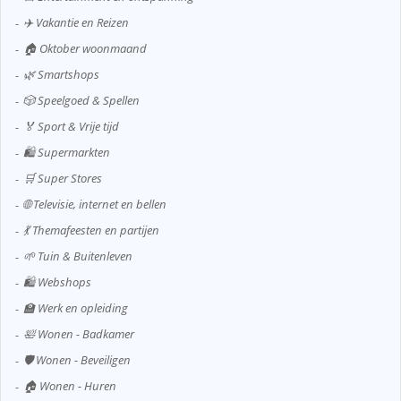
✈️ Vakantie en Reizen
🏠 Oktober woonmaand
🌿 Smartshops
🎲 Speelgoed & Spellen
🏅 Sport & Vrije tijd
🛍️ Supermarkten
🛒 Super Stores
🌐 Televisie, internet en bellen
💃 Themafeesten en partijen
🌱 Tuin & Buitenleven
🛍️ Webshops
🏫 Werk en opleiding
🛀 Wonen - Badkamer
🛡️ Wonen - Beveiligen
🏠 Wonen - Huren