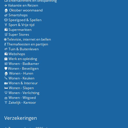
📺 Entertainment en ontspanning
✈️ Vakantie en Reizen
🏠 Oktober woonmaand
🌿 Smartshops
🎲 Speelgoed & Spellen
🏅 Sport & Vrije tijd
🛍️ Supermarkten
🛒 Super Stores
🌐 Televisie, internet en bellen
💃 Themafeesten en partijen
🌱 Tuin & Buitenleven
🛍️ Webshops
🏫 Werk en opleiding
🛀 Wonen - Badkamer
🛡️ Wonen - Beveiligen
🏠 Wonen - Huren
🔪 Wonen - Keuken
🏡 Wonen & Interieur
🛏️ Wonen - Slapen
💡 Wonen - Verlichting
🧺 Wonen - Witgoed
👔 Zakelijk - Kantoor
Verzekeringen