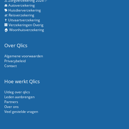
⚠️ Zorgverzekering 2026 ✅
🚘 Autoverzekering
🐕 Huisdierverzekering
🛫 Reisverzekering
✝️ Uitvaartverzekering
🏢 Verzekeringen Overig
🏠 Woonhuisverzekering
Over Qlics
Algemene voorwaarden
Privacybeleid
Contact
Hoe werkt Qlics
Uitleg over qlics
Leden aanbrengen
Partners
Over ons
Veel gestelde vragen