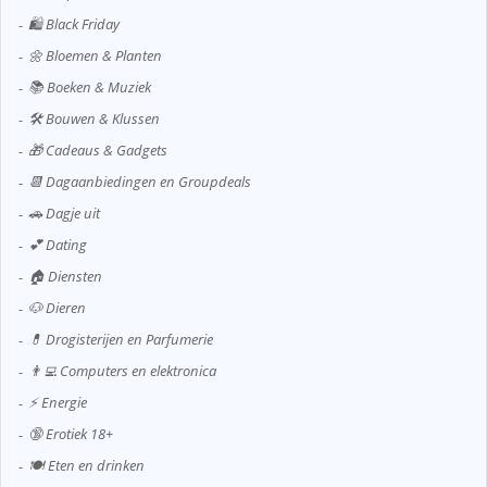
🛍️ Black Friday
🌼 Bloemen & Planten
📚 Boeken & Muziek
🛠️ Bouwen & Klussen
🎁 Cadeaus & Gadgets
📆 Dagaanbiedingen en Groupdeals
🚗 Dagje uit
💕 Dating
🏠 Diensten
🐶 Dieren
💊 Drogisterijen en Parfumerie
👨‍💻 Computers en elektronica
⚡ Energie
🔞 Erotiek 18+
🍽️ Eten en drinken