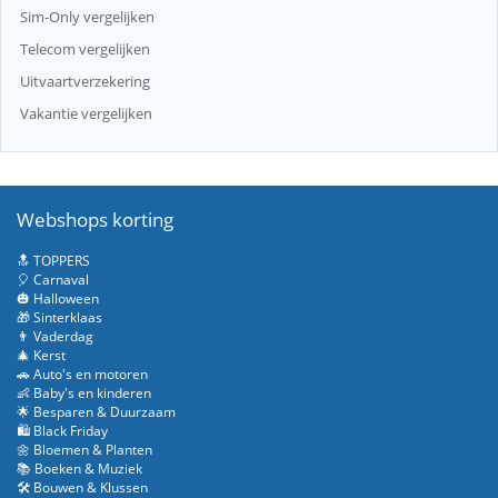
Sim-Only vergelijken
Telecom vergelijken
Uitvaartverzekering
Vakantie vergelijken
Webshops korting
🔝 TOPPERS
🎈 Carnaval
🎃 Halloween
🎁 Sinterklaas
👨 Vaderdag
🎄 Kerst
🚗 Auto's en motoren
👶 Baby's en kinderen
🌟 Besparen & Duurzaam
🛍️ Black Friday
🌼 Bloemen & Planten
📚 Boeken & Muziek
🛠️ Bouwen & Klussen