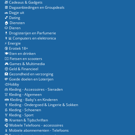
🎁 Cadeaus & Gadgets
📆 Dagaanbiedingen en Groupdeals
🚗 Dagje uit
💕 Dating
🏠 Diensten
🐶 Dieren
💊 Drogisterijen en Parfumerie
👨‍💻 Computers en elektronica
⚡ Energie
🔞 Erotiek 18+
🍽️ Eten en drinken
🚴‍♂️ Fietsen en scooters
🎮 Games & Multimedia
🤑 Geld & Financieel
🏥 Gezondheid en verzorging
💸 Goede doelen en Loterijen
🎨Hobby
👜 Kleding - Accessoires - Sieraden
👚 Kleding - Algemeen
👪 Kleding - Baby's en Kinderen
👙 Kleding - Ondergoed & Lingerie & Sokken
👢 Kleding - Schoenen
🏅 Kleding - Sport
📚 Kranten & Tijdschriften
🎧 Mobiele Telefoons - accessoires
📱 Mobiele abonnementen - Telefoons