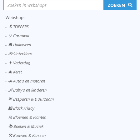
ZOEKEN
Webshops
🔝 TOPPERS
🎈 Carnaval
🎃 Halloween
🎁 Sinterklaas
👨 Vaderdag
🎄 Kerst
🚗 Auto's en motoren
👶 Baby's en kinderen
🌟 Besparen & Duurzaam
🛍️ Black Friday
🌼 Bloemen & Planten
📚 Boeken & Muziek
🛠️ Bouwen & Klussen