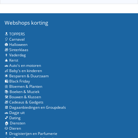
Webshops korting
🔝 TOPPERS
🎈 Carnaval
🎃 Halloween
🎁 Sinterklaas
👨 Vaderdag
🎄 Kerst
🚗 Auto's en motoren
👶 Baby's en kinderen
🌟 Besparen & Duurzaam
🛍️ Black Friday
🌼 Bloemen & Planten
📚 Boeken & Muziek
🛠️ Bouwen & Klussen
🎁 Cadeaus & Gadgets
📆 Dagaanbiedingen en Groupdeals
🚗 Dagje uit
💕 Dating
🏠 Diensten
🐶 Dieren
💊 Drogisterijen en Parfumerie