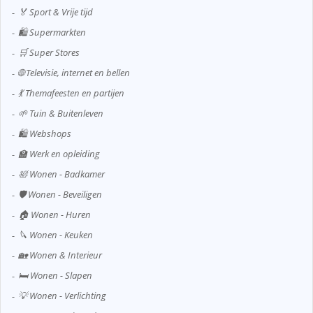
🏅 Sport & Vrije tijd
🛍️ Supermarkten
🛒 Super Stores
🌐 Televisie, internet en bellen
💃 Themafeesten en partijen
🌱 Tuin & Buitenleven
🛍️ Webshops
🏫 Werk en opleiding
🛀 Wonen - Badkamer
🛡️ Wonen - Beveiligen
🏠 Wonen - Huren
🔪 Wonen - Keuken
🏡 Wonen & Interieur
🛏️ Wonen - Slapen
💡 Wonen - Verlichting