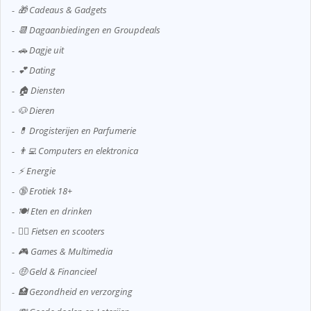
🎁 Cadeaus & Gadgets
📆 Dagaanbiedingen en Groupdeals
🚗 Dagje uit
💕 Dating
🏠 Diensten
🐶 Dieren
💊 Drogisterijen en Parfumerie
👨‍💻 Computers en elektronica
⚡ Energie
🔞 Erotiek 18+
🍽️ Eten en drinken
🚴‍♂️ Fietsen en scooters
🎮 Games & Multimedia
🤑 Geld & Financieel
🏥 Gezondheid en verzorging