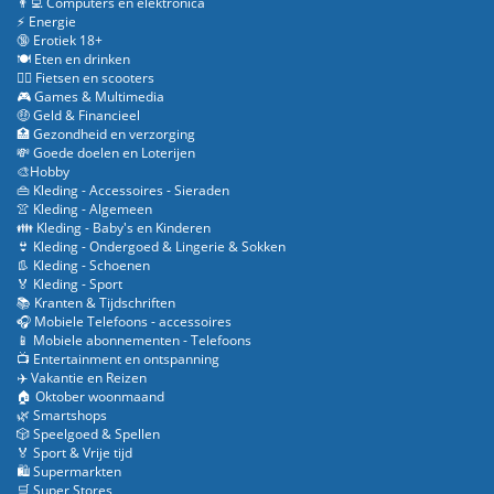
👨‍💻 Computers en elektronica
⚡ Energie
🔞 Erotiek 18+
🍽️ Eten en drinken
🚴‍♂️ Fietsen en scooters
🎮 Games & Multimedia
🤑 Geld & Financieel
🏥 Gezondheid en verzorging
💸 Goede doelen en Loterijen
🎨Hobby
👜 Kleding - Accessoires - Sieraden
👚 Kleding - Algemeen
👪 Kleding - Baby's en Kinderen
👙 Kleding - Ondergoed & Lingerie & Sokken
👢 Kleding - Schoenen
🏅 Kleding - Sport
📚 Kranten & Tijdschriften
🎧 Mobiele Telefoons - accessoires
📱 Mobiele abonnementen - Telefoons
📺 Entertainment en ontspanning
✈️ Vakantie en Reizen
🏠 Oktober woonmaand
🌿 Smartshops
🎲 Speelgoed & Spellen
🏅 Sport & Vrije tijd
🛍️ Supermarkten
🛒 Super Stores