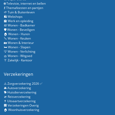
🌐 Televisie, internet en bellen
💃 Themafeesten en partijen
🌱 Tuin & Buitenleven
🛍️ Webshops
🏫 Werk en opleiding
🛀 Wonen - Badkamer
🛡️ Wonen - Beveiligen
🏠 Wonen - Huren
🔪 Wonen - Keuken
🏡 Wonen & Interieur
🛏️ Wonen - Slapen
💡 Wonen - Verlichting
🧺 Wonen - Witgoed
👔 Zakelijk - Kantoor
Verzekeringen
⚠️ Zorgverzekering 2026 ✅
🚘 Autoverzekering
🐕 Huisdierverzekering
🛫 Reisverzekering
✝️ Uitvaartverzekering
🏢 Verzekeringen Overig
🏠 Woonhuisverzekering