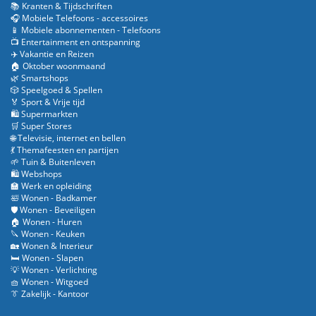
📚 Kranten & Tijdschriften
🎧 Mobiele Telefoons - accessoires
📱 Mobiele abonnementen - Telefoons
📺 Entertainment en ontspanning
✈️ Vakantie en Reizen
🏠 Oktober woonmaand
🌿 Smartshops
🎲 Speelgoed & Spellen
🏅 Sport & Vrije tijd
🛍️ Supermarkten
🛒 Super Stores
🌐 Televisie, internet en bellen
💃 Themafeesten en partijen
🌱 Tuin & Buitenleven
🛍️ Webshops
🏫 Werk en opleiding
🛀 Wonen - Badkamer
🛡️ Wonen - Beveiligen
🏠 Wonen - Huren
🔪 Wonen - Keuken
🏡 Wonen & Interieur
🛏️ Wonen - Slapen
💡 Wonen - Verlichting
🧺 Wonen - Witgoed
👔 Zakelijk - Kantoor