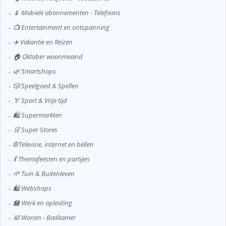
📱 Mobiele abonnementen - Telefoons
📺 Entertainment en ontspanning
✈️ Vakantie en Reizen
🏠 Oktober woonmaand
🌿 Smartshops
🎲 Speelgoed & Spellen
🏅 Sport & Vrije tijd
🛍️ Supermarkten
🛒 Super Stores
🌐 Televisie, internet en bellen
💃 Themafeesten en partijen
🌱 Tuin & Buitenleven
🛍️ Webshops
🏫 Werk en opleiding
🛀 Wonen - Badkamer