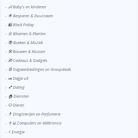
👶 Baby's en kinderen
🌟 Besparen & Duurzaam
🛍️ Black Friday
🌼 Bloemen & Planten
📚 Boeken & Muziek
🛠️ Bouwen & Klussen
🎁 Cadeaus & Gadgets
📆 Dagaanbiedingen en Groupdeals
🚗 Dagje uit
💕 Dating
🏠 Diensten
🐶 Dieren
💊 Drogisterijen en Parfumerie
👨‍💻 Computers en elektronica
⚡ Energie