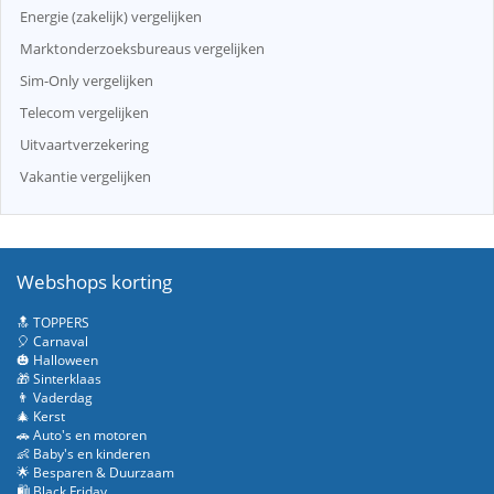
Energie (zakelijk) vergelijken
Marktonderzoeksbureaus vergelijken
Sim-Only vergelijken
Telecom vergelijken
Uitvaartverzekering
Vakantie vergelijken
Webshops korting
🔝 TOPPERS
🎈 Carnaval
🎃 Halloween
🎁 Sinterklaas
👨 Vaderdag
🎄 Kerst
🚗 Auto's en motoren
👶 Baby's en kinderen
🌟 Besparen & Duurzaam
🛍️ Black Friday