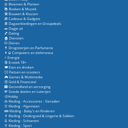
🌼 Bloemen & Planten
📚 Boeken & Muziek
🛠️ Bouwen & Klussen
🎁 Cadeaus & Gadgets
📆 Dagaanbiedingen en Groupdeals
🚗 Dagje uit
💕 Dating
🏠 Diensten
🐶 Dieren
💊 Drogisterijen en Parfumerie
👨‍💻 Computers en elektronica
⚡ Energie
🔞 Erotiek 18+
🍽️ Eten en drinken
🚴‍♂️ Fietsen en scooters
🎮 Games & Multimedia
🤑 Geld & Financieel
🏥 Gezondheid en verzorging
💸 Goede doelen en Loterijen
🎨Hobby
👜 Kleding - Accessoires - Sieraden
👚 Kleding - Algemeen
👪 Kleding - Baby's en Kinderen
👙 Kleding - Ondergoed & Lingerie & Sokken
👢 Kleding - Schoenen
🏅 Kleding - Sport