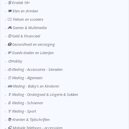
🔞 Erotiek 18+
🍽️ Eten en drinken
🚴‍♂️ Fietsen en scooters
🎮 Games & Multimedia
🤑 Geld & Financieel
🏥 Gezondheid en verzorging
💸 Goede doelen en Loterijen
🎨Hobby
👜 Kleding - Accessoires - Sieraden
👚 Kleding - Algemeen
👪 Kleding - Baby's en Kinderen
👙 Kleding - Ondergoed & Lingerie & Sokken
👢 Kleding - Schoenen
🏅 Kleding - Sport
📚 Kranten & Tijdschriften
🎧 Mobiele Telefoons - accessoires