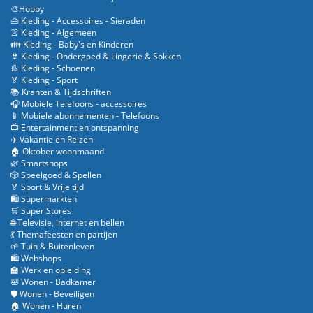
🎨Hobby
👜 Kleding - Accessoires - Sieraden
👚 Kleding - Algemeen
👪 Kleding - Baby's en Kinderen
👙 Kleding - Ondergoed & Lingerie & Sokken
👢 Kleding - Schoenen
🏅 Kleding - Sport
📚 Kranten & Tijdschriften
🎧 Mobiele Telefoons - accessoires
📱 Mobiele abonnementen - Telefoons
📺 Entertainment en ontspanning
✈️ Vakantie en Reizen
🏠 Oktober woonmaand
🌿 Smartshops
🎲 Speelgoed & Spellen
🏅 Sport & Vrije tijd
🛍️ Supermarkten
🛒 Super Stores
🌐 Televisie, internet en bellen
💃 Themafeesten en partijen
🌱 Tuin & Buitenleven
🛍️ Webshops
🏫 Werk en opleiding
🛀 Wonen - Badkamer
🛡️ Wonen - Beveiligen
🏠 Wonen - Huren