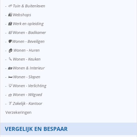
🌱 Tuin & Buitenleven
🛍️ Webshops
🏫 Werk en opleiding
🛀 Wonen - Badkamer
🛡️ Wonen - Beveiligen
🏠 Wonen - Huren
🔪 Wonen - Keuken
🏡 Wonen & Interieur
🛏️ Wonen - Slapen
💡 Wonen - Verlichting
🧺 Wonen - Witgoed
👔 Zakelijk - Kantoor
Verzekeringen
VERGELIJK EN BESPAAR