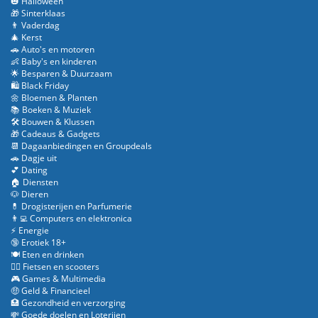
🎃 Halloween
🎁 Sinterklaas
👨 Vaderdag
🎄 Kerst
🚗 Auto's en motoren
👶 Baby's en kinderen
🌟 Besparen & Duurzaam
🛍️ Black Friday
🌼 Bloemen & Planten
📚 Boeken & Muziek
🛠️ Bouwen & Klussen
🎁 Cadeaus & Gadgets
📆 Dagaanbiedingen en Groupdeals
🚗 Dagje uit
💕 Dating
🏠 Diensten
🐶 Dieren
💊 Drogisterijen en Parfumerie
👨‍💻 Computers en elektronica
⚡ Energie
🔞 Erotiek 18+
🍽️ Eten en drinken
🚴‍♂️ Fietsen en scooters
🎮 Games & Multimedia
🤑 Geld & Financieel
🏥 Gezondheid en verzorging
💸 Goede doelen en Loterijen