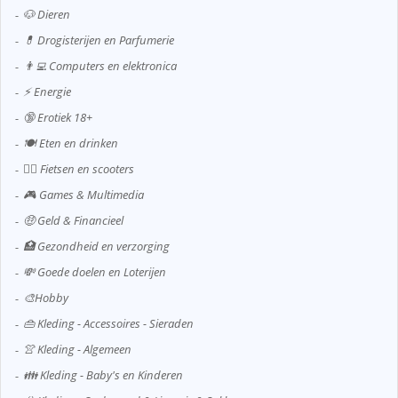
🐶 Dieren
💊 Drogisterijen en Parfumerie
👨‍💻 Computers en elektronica
⚡ Energie
🔞 Erotiek 18+
🍽️ Eten en drinken
🚴‍♂️ Fietsen en scooters
🎮 Games & Multimedia
🤑 Geld & Financieel
🏥 Gezondheid en verzorging
💸 Goede doelen en Loterijen
🎨Hobby
👜 Kleding - Accessoires - Sieraden
👚 Kleding - Algemeen
👪 Kleding - Baby's en Kinderen