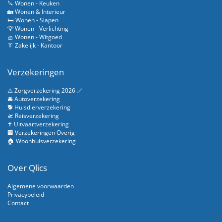
🔪 Wonen - Keuken
🏡 Wonen & Interieur
🛏️ Wonen - Slapen
💡 Wonen - Verlichting
🧺 Wonen - Witgoed
👔 Zakelijk - Kantoor
Verzekeringen
⚠️ Zorgverzekering 2026 ✅
🚘 Autoverzekering
🐕 Huisdierverzekering
🛫 Reisverzekering
✝️ Uitvaartverzekering
🏢 Verzekeringen Overig
🏠 Woonhuisverzekering
Over Qlics
Algemene voorwaarden
Privacybeleid
Contact