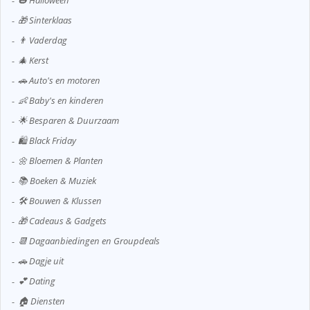
🎃 Halloween
🎁 Sinterklaas
👨 Vaderdag
🎄 Kerst
🚗 Auto's en motoren
👶 Baby's en kinderen
🌟 Besparen & Duurzaam
🛍️ Black Friday
🌼 Bloemen & Planten
📚 Boeken & Muziek
🛠️ Bouwen & Klussen
🎁 Cadeaus & Gadgets
📆 Dagaanbiedingen en Groupdeals
🚗 Dagje uit
💕 Dating
🏠 Diensten