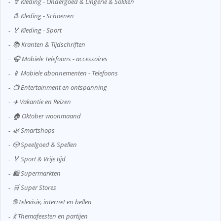
👙 Kleding - Ondergoed & Lingerie & Sokken
👢 Kleding - Schoenen
🏅 Kleding - Sport
📚 Kranten & Tijdschriften
🎧 Mobiele Telefoons - accessoires
📱 Mobiele abonnementen - Telefoons
📺 Entertainment en ontspanning
✈️ Vakantie en Reizen
🏠 Oktober woonmaand
🌿 Smartshops
🎲 Speelgoed & Spellen
🏅 Sport & Vrije tijd
🛍️ Supermarkten
🛒 Super Stores
🌐 Televisie, internet en bellen
💃 Themafeesten en partijen