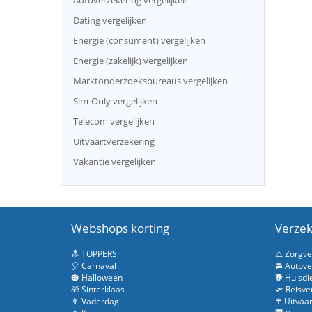
Autoverzekering vergelijken
Dating vergelijken
Energie (consument) vergelijken
Energie (zakelijk) vergelijken
Marktonderzoeksbureaus vergelijken
Sim-Only vergelijken
Telecom vergelijken
Uitvaartverzekering
Vakantie vergelijken
Webshops korting
Verzek
🔝 TOPPERS
⚠️ Zorgv
🎈 Carnaval
🚘 Autove
🎃 Halloween
🐕 Huisdi
🎁 Sinterklaas
🛫 Reisve
👨 Vaderdag
✝️ Uitvaa