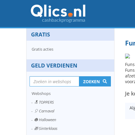
GRATIS
Fu
Gratis acties
Funsp
GELD VERDIENEN
Funs
afze
ZOEKEN
voor
Je k
Webshops
🔝 TOPPERS
Al
🎈 Carnaval
🎃 Halloween
🎁 Sinterklaas