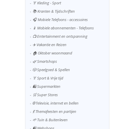
🏅 Kleding - Sport
📚 Kranten & Tijdschriften
🎧 Mobiele Telefoons - accessoires
📱 Mobiele abonnementen - Telefoons
📺 Entertainment en ontspanning
✈️ Vakantie en Reizen
🏠 Oktober woonmaand
🌿 Smartshops
🎲 Speelgoed & Spellen
🏅 Sport & Vrije tijd
🛍️ Supermarkten
🛒 Super Stores
🌐 Televisie, internet en bellen
💃 Themafeesten en partijen
🌱 Tuin & Buitenleven
🛍️ Webshops