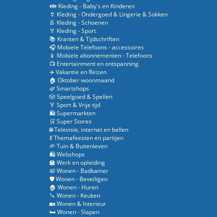
👪 Kleding - Baby's en Kinderen
👙 Kleding - Ondergoed & Lingerie & Sokken
👢 Kleding - Schoenen
🏅 Kleding - Sport
📚 Kranten & Tijdschriften
🎧 Mobiele Telefoons - accessoires
📱 Mobiele abonnementen - Telefoons
📺 Entertainment en ontspanning
✈️ Vakantie en Reizen
🏠 Oktober woonmaand
🌿 Smartshops
🎲 Speelgoed & Spellen
🏅 Sport & Vrije tijd
🛍️ Supermarkten
🛒 Super Stores
🌐 Televisie, internet en bellen
💃 Themafeesten en partijen
🌱 Tuin & Buitenleven
🛍️ Webshops
🏫 Werk en opleiding
🛀 Wonen - Badkamer
🛡️ Wonen - Beveiligen
🏠 Wonen - Huren
🔪 Wonen - Keuken
🏡 Wonen & Interieur
🛏️ Wonen - Slapen