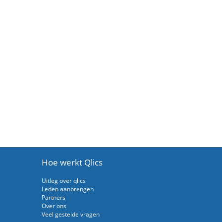
Hoe werkt Qlics
Uitleg over qlics
Leden aanbrengen
Partners
Over ons
Veel gestelde vragen