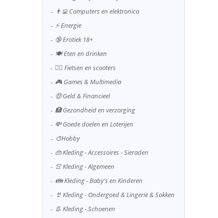
👨‍💻 Computers en elektronica
⚡ Energie
🔞 Erotiek 18+
🍽️ Eten en drinken
🚴‍♂️ Fietsen en scooters
🎮 Games & Multimedia
🤑 Geld & Financieel
🏥 Gezondheid en verzorging
💸 Goede doelen en Loterijen
🎨Hobby
👜 Kleding - Accessoires - Sieraden
👚 Kleding - Algemeen
👪 Kleding - Baby's en Kinderen
👙 Kleding - Ondergoed & Lingerie & Sokken
👢 Kleding - Schoenen