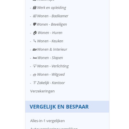
🏫 Werk en opleiding
🛀 Wonen - Badkamer
🛡️ Wonen - Beveiligen
🏠 Wonen - Huren
🔪 Wonen - Keuken
🏡 Wonen & Interieur
🛏️ Wonen - Slapen
💡 Wonen - Verlichting
🧺 Wonen - Witgoed
👔 Zakelijk - Kantoor
Verzekeringen
VERGELIJK EN BESPAAR
Alles-in-1 vergelijken