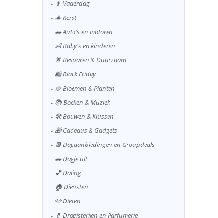
👨 Vaderdag
🎄 Kerst
🚗 Auto's en motoren
👶 Baby's en kinderen
🌟 Besparen & Duurzaam
🛍️ Black Friday
🌼 Bloemen & Planten
📚 Boeken & Muziek
🛠️ Bouwen & Klussen
🎁 Cadeaus & Gadgets
📆 Dagaanbiedingen en Groupdeals
🚗 Dagje uit
💕 Dating
🏠 Diensten
🐶 Dieren
💊 Drogisterijen en Parfumerie