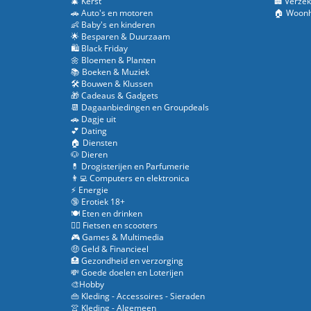
🎄 Kerst
🏢 Verzek
🚗 Auto's en motoren
🏠 Woonh
👶 Baby's en kinderen
🌟 Besparen & Duurzaam
🛍️ Black Friday
🌼 Bloemen & Planten
📚 Boeken & Muziek
🛠️ Bouwen & Klussen
🎁 Cadeaus & Gadgets
📆 Dagaanbiedingen en Groupdeals
🚗 Dagje uit
💕 Dating
🏠 Diensten
🐶 Dieren
💊 Drogisterijen en Parfumerie
👨‍💻 Computers en elektronica
⚡ Energie
🔞 Erotiek 18+
🍽️ Eten en drinken
🚴‍♂️ Fietsen en scooters
🎮 Games & Multimedia
🤑 Geld & Financieel
🏥 Gezondheid en verzorging
💸 Goede doelen en Loterijen
🎨Hobby
👜 Kleding - Accessoires - Sieraden
👚 Kleding - Algemeen