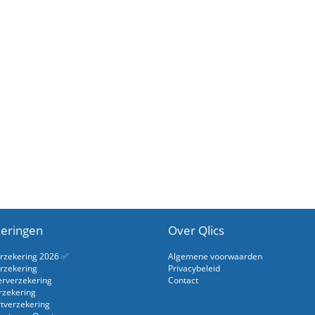
eringen
Over Qlics
erzekering 2026 ✅
Algemene voorwaarden
rzekering
Privacybeleid
erverzekering
Contact
rzekering
rtverzekering