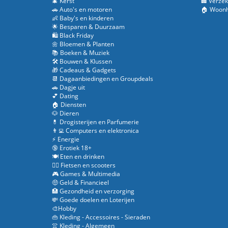
🎄 Kerst
🏢 Verzek
🚗 Auto's en motoren
🏠 Woonh
👶 Baby's en kinderen
🌟 Besparen & Duurzaam
🛍️ Black Friday
🌼 Bloemen & Planten
📚 Boeken & Muziek
🛠️ Bouwen & Klussen
🎁 Cadeaus & Gadgets
📆 Dagaanbiedingen en Groupdeals
🚗 Dagje uit
💕 Dating
🏠 Diensten
🐶 Dieren
💊 Drogisterijen en Parfumerie
👨‍💻 Computers en elektronica
⚡ Energie
🔞 Erotiek 18+
🍽️ Eten en drinken
🚴‍♂️ Fietsen en scooters
🎮 Games & Multimedia
🤑 Geld & Financieel
🏥 Gezondheid en verzorging
💸 Goede doelen en Loterijen
🎨Hobby
👜 Kleding - Accessoires - Sieraden
👚 Kleding - Algemeen