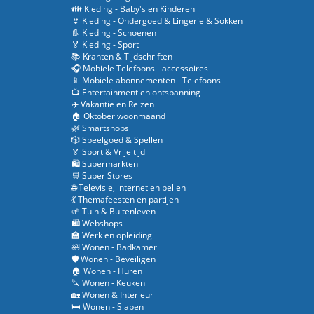
👪 Kleding - Baby's en Kinderen
👙 Kleding - Ondergoed & Lingerie & Sokken
👢 Kleding - Schoenen
🏅 Kleding - Sport
📚 Kranten & Tijdschriften
🎧 Mobiele Telefoons - accessoires
📱 Mobiele abonnementen - Telefoons
📺 Entertainment en ontspanning
✈️ Vakantie en Reizen
🏠 Oktober woonmaand
🌿 Smartshops
🎲 Speelgoed & Spellen
🏅 Sport & Vrije tijd
🛍️ Supermarkten
🛒 Super Stores
🌐 Televisie, internet en bellen
💃 Themafeesten en partijen
🌱 Tuin & Buitenleven
🛍️ Webshops
🏫 Werk en opleiding
🛀 Wonen - Badkamer
🛡️ Wonen - Beveiligen
🏠 Wonen - Huren
🔪 Wonen - Keuken
🏡 Wonen & Interieur
🛏️ Wonen - Slapen