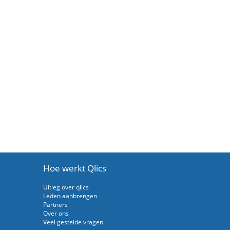
Hoe werkt Qlics
Uitleg over qlics
Leden aanbrengen
Partners
Over ons
Veel gestelde vragen