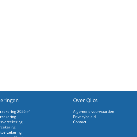
eringen
Over Qlics
erzekering 2026 ✅
Algemene voorwaarden
rzekering
Privacybeleid
erverzekering
Contact
rzekering
rtverzekering