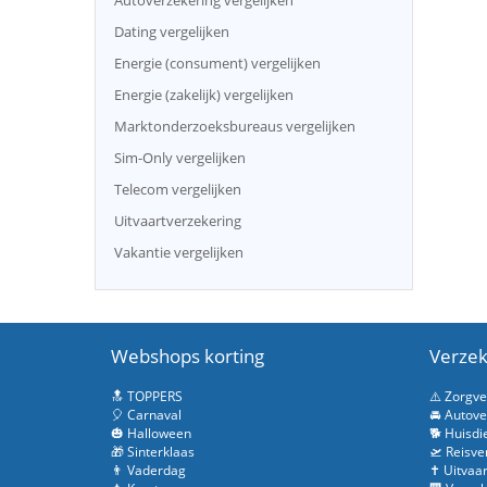
Autoverzekering vergelijken
Dating vergelijken
Energie (consument) vergelijken
Energie (zakelijk) vergelijken
Marktonderzoeksbureaus vergelijken
Sim-Only vergelijken
Telecom vergelijken
Uitvaartverzekering
Vakantie vergelijken
Webshops korting
Verzek
🔝 TOPPERS
⚠️ Zorgv
🎈 Carnaval
🚘 Autove
🎃 Halloween
🐕 Huisdi
🎁 Sinterklaas
🛫 Reisve
👨 Vaderdag
✝️ Uitvaa