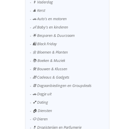
👨 Vaderdag
🎄 Kerst
🚗 Auto's en motoren
👶 Baby's en kinderen
🌟 Besparen & Duurzaam
🛍️ Black Friday
🌼 Bloemen & Planten
📚 Boeken & Muziek
🛠️ Bouwen & Klussen
🎁 Cadeaus & Gadgets
📆 Dagaanbiedingen en Groupdeals
🚗 Dagje uit
💕 Dating
🏠 Diensten
🐶 Dieren
💊 Drogisterijen en Parfumerie