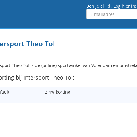
Ben je al lid? Log hier in:
Emailadres
tersport Theo Tol
rsport Theo Tol is dé (online) sportwinkel van Volendam en omstrek
orting bij Intersport Theo Tol:
fault
2.4% korting