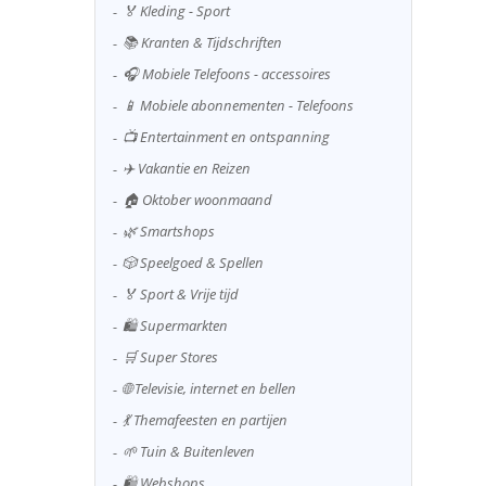
🏅 Kleding - Sport
📚 Kranten & Tijdschriften
🎧 Mobiele Telefoons - accessoires
📱 Mobiele abonnementen - Telefoons
📺 Entertainment en ontspanning
✈️ Vakantie en Reizen
🏠 Oktober woonmaand
🌿 Smartshops
🎲 Speelgoed & Spellen
🏅 Sport & Vrije tijd
🛍️ Supermarkten
🛒 Super Stores
🌐 Televisie, internet en bellen
💃 Themafeesten en partijen
🌱 Tuin & Buitenleven
🛍️ Webshops