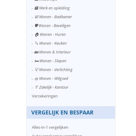
🏫 Werk en opleiding
🛀 Wonen - Badkamer
🛡️ Wonen - Beveiligen
🏠 Wonen - Huren
🔪 Wonen - Keuken
🏡 Wonen & Interieur
🛏️ Wonen - Slapen
💡 Wonen - Verlichting
🧺 Wonen - Witgoed
👔 Zakelijk - Kantoor
Verzekeringen
VERGELIJK EN BESPAAR
Alles-in-1 vergelijken