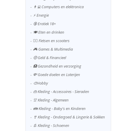
👨‍💻 Computers en elektronica
⚡ Energie
🔞 Erotiek 18+
🍽️ Eten en drinken
🚴‍♂️ Fietsen en scooters
🎮 Games & Multimedia
🤑 Geld & Financieel
🏥 Gezondheid en verzorging
💸 Goede doelen en Loterijen
🎨Hobby
👜 Kleding - Accessoires - Sieraden
👚 Kleding - Algemeen
👪 Kleding - Baby's en Kinderen
👙 Kleding - Ondergoed & Lingerie & Sokken
👢 Kleding - Schoenen